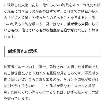
に破壊した人物であり、他の4人への制裁をすべて終えた奈帆
が最後に向き合うのが彼のはずです。これまでの制裁が各人
の「弱点と欲望」を使ったものであることを考えると、黒川
への制裁も単純な暴力や告発ではなく、
彼が最も大切にして
いるもの、信じているものを根底から崩す形
になると予想さ
れます。
飯塚優也の選択
加害者グループの中で唯一、強制されて加担した被害者でも
ある飯塚優也がどう動くかも重要な見どころです。罪悪感を
抱え続けた彼が自ら名乗り出るのか、それとも奈帆が彼だけ
は別の形で扱うのか――この作品が単なる「スカッと復讐
劇」に終わらない深みを持つとすれば、飯塚の結末がその鍵
を握っています。