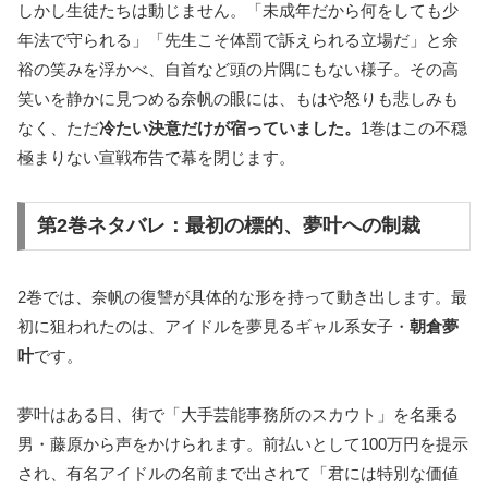
しかし生徒たちは動じません。「未成年だから何をしても少
年法で守られる」「先生こそ体罰で訴えられる立場だ」と余
裕の笑みを浮かべ、自首など頭の片隅にもない様子。その高
笑いを静かに見つめる奈帆の眼には、もはや怒りも悲しみも
なく、ただ
冷たい決意だけが宿っていました。
1巻はこの不穏
極まりない宣戦布告で幕を閉じます。
第2巻ネタバレ：最初の標的、夢叶への制裁
2巻では、奈帆の復讐が具体的な形を持って動き出します。最
初に狙われたのは、アイドルを夢見るギャル系女子・
朝倉夢
叶
です。
夢叶はある日、街で「大手芸能事務所のスカウト」を名乗る
男・藤原から声をかけられます。前払いとして100万円を提示
され、有名アイドルの名前まで出されて「君には特別な価値