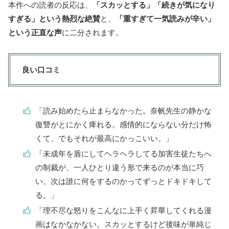
本作への読者の反応は、
「スカッとする」「続きが気になり
すぎる」という熱烈な絶賛
と、
「重すぎて一気読みが辛い」
という正直な声
に二分されます。
良い口コミ
「読み始めたら止まらなかった。奈帆先生の静かな
復讐がとにかく痺れる。感情的にならない分だけ怖
くて、でもそれが最高にかっこいい。」
「未成年を盾にしてヘラヘラしてる加害生徒たちへ
の制裁が、一人ひとり違う形で来るのが本当に巧
い。次は誰に何をするのかってずっとドキドキして
る。」
「理不尽な怒りをこんなに上手く昇華してくれる漫
画はなかなかない。スカッとするけど後味が単純じ