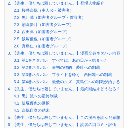
2.
【先生、僕たちは殺していません。】登場人物紹介
2.1.
桜井奈帆（主人公・被害者）
2.2.
黒川誠（加害者グループ・首謀者）
2.3.
朝倉夢叶（加害者グループ）
2.4.
西田凛（加害者グループ）
2.5.
飯塚優也（加害者グループ）
2.6.
真島仁（加害者グループ）
3.
【先生、僕たちは殺していません。】漫画全巻ネタバレ内容
3.1.
第1巻ネタバレ：すべては、あの日から始まった
3.2.
第2巻ネタバレ：最初の標的、夢叶への制裁
3.3.
第3巻ネタバレ：プライドを砕く、西田凛への制裁
3.4.
第4巻ネタバレ：最低のクズ、真島仁への制裁が始まる
4.
【先生、僕たちは殺していません。】最終回結末どうなる？
4.1.
黒川誠への最終制裁
4.2.
飯塚優也の選択
4.3.
奈帆自身の結末
5.
【先生、僕たちは殺していません。】この漫画を読んだ感想
6.
【先生、僕たちは殺していません。】読者の口コミ・評価