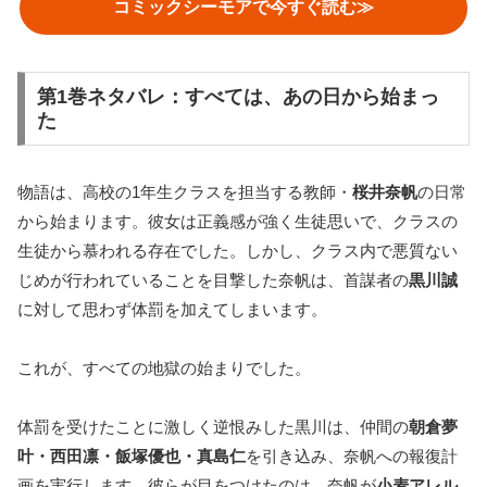
コミックシーモアで今すぐ読む≫
第1巻ネタバレ：すべては、あの日から始まっ
た
物語は、高校の1年生クラスを担当する教師・
桜井奈帆
の日常
から始まります。彼女は正義感が強く生徒思いで、クラスの
生徒から慕われる存在でした。しかし、クラス内で悪質ない
じめが行われていることを目撃した奈帆は、首謀者の
黒川誠
に対して思わず体罰を加えてしまいます。
これが、すべての地獄の始まりでした。
体罰を受けたことに激しく逆恨みした黒川は、仲間の
朝倉夢
叶・西田凛・飯塚優也・真島仁
を引き込み、奈帆への報復計
画を実行します。彼らが目をつけたのは、奈帆が
小麦アレル