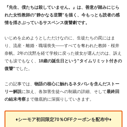
『先生、僕たちは殺していません。』は、善意が踏みにじら
れた女性教師の”静かなる逆襲”を描く、今もっとも読者の感
情を揺さぶっているサスペンス復讐劇です。
いじめを止めようとしただけなのに、生徒たちの罠にはま
り、流産・離婚・職場喪失――すべてを奪われた教師・桜井
奈帆。2年の沈黙を経て学校に戻った彼女が選んだのは、訴え
でも涙でもなく、
18歳の誕生日という”タイムリミット付きの
復讐”
でした。
この記事では、
物語の核心に触れるネタバレを含んだストー
リー解説
に加え、各加害生徒への制裁の詳細、そして
最終回
の結末考察
まで徹底的に深掘りしていきます。
♦
シーモア初回限定70％OFFクーポンを
配布中
♦