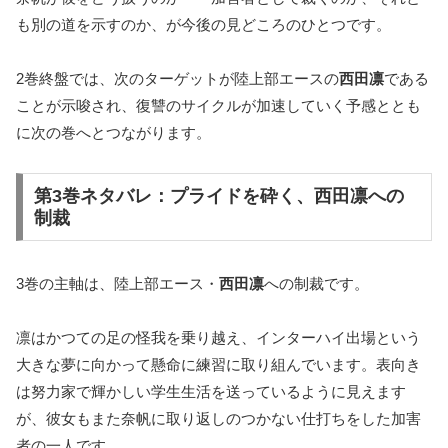
も別の道を示すのか、が今後の見どころのひとつです。
2巻終盤では、次のターゲットが陸上部エースの
西田凛
である
ことが示唆され、復讐のサイクルが加速していく予感ととも
に次の巻へとつながります。
第3巻ネタバレ：プライドを砕く、西田凛への
制裁
3巻の主軸は、陸上部エース・
西田凛
への制裁です。
凛はかつての足の怪我を乗り越え、インターハイ出場という
大きな夢に向かって懸命に練習に取り組んでいます。表向き
は努力家で輝かしい学生生活を送っているように見えます
が、彼女もまた奈帆に取り返しのつかない仕打ちをした加害
者の一人です。