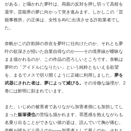
がある」と囁かれた夢叶は、両親の反対を押し切って高校を
退学。芸能界の夢に向かって突き進みます。しかしこの「芸
能事務所」の正体は、女性をAVに出演させる詐欺業者でし
た。
奈帆がこの詐欺師の存在を夢叶に仕向けたのか、それとも夢
叶の欲深さが招いた自業自得なのか――その境界線が曖昧な
まま描かれるのが、この作品の恐ろしいところです。奈帆は
夢叶の「アイドルになりたい」という純粋ともいえる欲望
を、まるでメスで切り開くように正確に利用しました。
夢を
武器にされた者は、夢によって滅びる。
その冷徹な論理が、2
巻には鮮明に刻まれています。
また、いじめの被害者でありながら加害者側にも加担してし
まった
飯塚優也
の苦悩も描かれます。罪悪感を抱えながらも
名乗り出ることができない彼の姿は、読んでいて胸が痛む。
奈帆が彼をどう扱うのか――加害者として裁くのか、それと