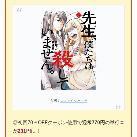
引用：
コミックシーモア
◎初回70％OFFクーポン使用で
通常770円
の単行本
が
231円
に！