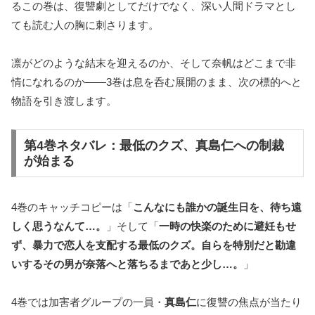
るこの巻は、復讐劇としてだけでなく、深い人間ドラマとし
ても読む人の胸に刺さります。
凛がどのような結末を迎えるのか、そして奈帆はどこまで非
情になれるのか――3巻は息を呑む展開のまま、次の標的へと
物語を引き渡します。
第4巻ネタバレ：最低のクズ、真島仁への制裁
が始まる
4巻のキャッチコピーは「
こんなにも誰かの誕生日を、待ち遠
しく思うなんて…。
」そして「
一時の快楽のために避妊もせ
ず、暴力で恋人を支配する最低のクズ。自らを特別だと勘違
いするその男が奈落へと落ちるまであと少し…。
」
4巻では加害者グループの一員・
真島仁
に復讐の焦点が当たり