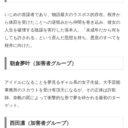
いじめの首謀者であり、物語最大のラスボス的存在。桜井か
ら体罰を受けたことへの逆恨みから仲間を巻き込み、彼女の
人生を破壊する陰謀を実行した張本人。「未成年だから何を
しても許される」という歪んだ思想を持ち、悪意のすべてを
桜井に向けた。
朝倉夢叶（加害者グループ）
アイドルになることを夢見るギャル系の女子生徒。大手芸能
事務所のスカウトを受け有頂天になるが、その正体は詐欺
師。奈帆の罠によって衝撃的な形で夢を砕かれる最初のター
ゲット。
西田凛（加害者グループ）