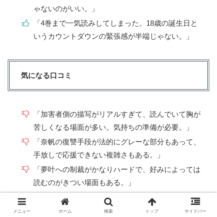
ゃないのがいい。」
「4巻まで一気読みしてしまった。18歳の誕生日と
いうカウントダウンの緊張感が半端じゃない。」
気になる口コミ
「加害者側の描写がリアルすぎて、読んでいて胸が
苦しくなる場面が多い。気持ちの準備が必要。」
「奈帆の復讐手段が法的にグレーな部分もあって、
手放しで応援できない複雑さもある。」
「夢叶への制裁がかなりハードで、好みによっては
読むのがきつい場面もある。」
「連載中なので続きが気になりすぎて辛い。早く完
結してほしいような、続いてほしいような…。」
メニュー
ホーム
検索
トップ
サイドバー