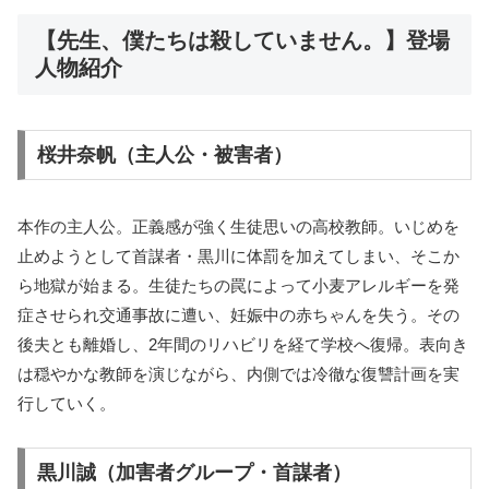
【先生、僕たちは殺していません。】登場
人物紹介
桜井奈帆（主人公・被害者）
本作の主人公。正義感が強く生徒思いの高校教師。いじめを
止めようとして首謀者・黒川に体罰を加えてしまい、そこか
ら地獄が始まる。生徒たちの罠によって小麦アレルギーを発
症させられ交通事故に遭い、妊娠中の赤ちゃんを失う。その
後夫とも離婚し、2年間のリハビリを経て学校へ復帰。表向き
は穏やかな教師を演じながら、内側では冷徹な復讐計画を実
行していく。
黒川誠（加害者グループ・首謀者）