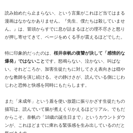
読み始めたら止まらない、という言葉がこれほど当てはまる
漫画はなかなかありません。『先生、僕たちは殺していませ
ん。』は、冒頭からすでに息が詰まるほどの理不尽さと怒り
が押し寄せてきて、ページをめくる手が震えるほどでした。
特に印象的だったのは、
桜井奈帆の復讐が決して「感情的な
爆発」ではないこと
です。怒鳴らない、泣かない、叫ばな
い。それどころか、加害生徒たちに対してさえ表向きは穏や
かな教師を演じ続ける。その静けさが、読んでいる側にじわ
じわと恐怖と快感を同時にもたらします。
また「未成年」という盾を使い放題に振りかざす生徒たちの
描写は、読んでいて腸が煮えくりかえるほどリアル。でもだ
からこそ、奈帆の「18歳の誕生日まで」というカウントダウ
ンが、これほどまでに痺れる緊張感を生み出しているのだと