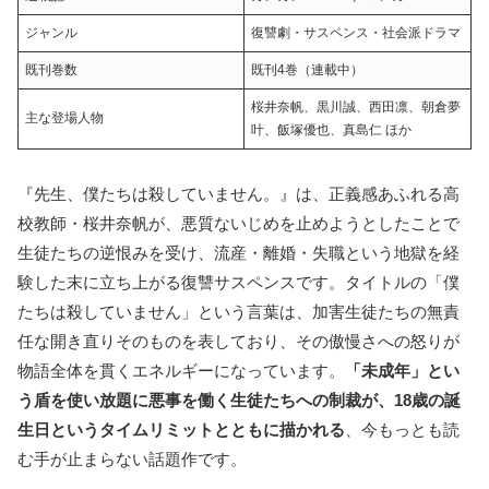
ジャンル
復讐劇・サスペンス・社会派ドラマ
既刊巻数
既刊4巻（連載中）
桜井奈帆、黒川誠、西田凛、朝倉夢
主な登場人物
叶、飯塚優也、真島仁 ほか
『先生、僕たちは殺していません。』は、正義感あふれる高
校教師・桜井奈帆が、悪質ないじめを止めようとしたことで
生徒たちの逆恨みを受け、流産・離婚・失職という地獄を経
験した末に立ち上がる復讐サスペンスです。タイトルの「僕
たちは殺していません」という言葉は、加害生徒たちの無責
任な開き直りそのものを表しており、その傲慢さへの怒りが
物語全体を貫くエネルギーになっています。
「未成年」とい
う盾を使い放題に悪事を働く生徒たちへの制裁が、18歳の誕
生日というタイムリミットとともに描かれる
、今もっとも読
む手が止まらない話題作です。