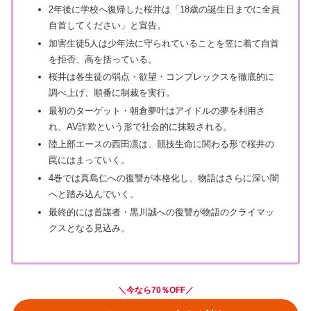
2年後に学校へ復帰した桜井は「18歳の誕生日までに全員
自首してください」と宣告。
加害生徒5人は少年法に守られていることを笠に着て自首
を拒否、高を括っている。
桜井は各生徒の弱点・欲望・コンプレックスを徹底的に
調べ上げ、順番に制裁を実行。
最初のターゲット・朝倉夢叶はアイドルの夢を利用さ
れ、AV詐欺という形で社会的に抹殺される。
陸上部エースの西田凛は、競技生命に関わる形で桜井の
罠にはまっていく。
4巻では真島仁への復讐が本格化し、物語はさらに深い闇
へと踏み込んでいく。
最終的には首謀者・黒川誠への復讐が物語のクライマッ
クスとなる見込み。
＼
今なら70％OFF
／