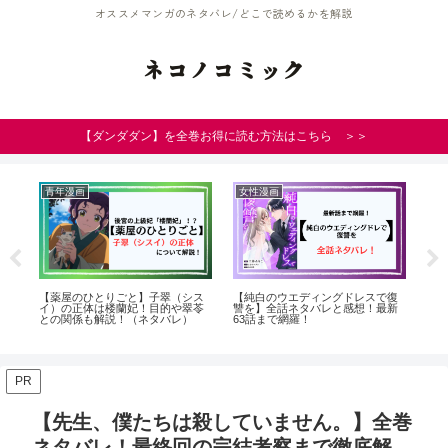
オススメマンガのネタバレ/どこで読めるかを解説
ネコノコミック
【ダンダダン】を全巻お得に読む方法はこちら ＞＞
青年漫画
女性漫画
女
【薬屋のひとりごと】子翠（シス
【純白のウエディングドレスで復
【c
察！
イ）の正体は楼蘭妃！目的や翠苓
讐を】全話ネタバレと感想！最新
～
との関係も解説！（ネタバレ）
63話まで網羅！
画
PR
【先生、僕たちは殺していません。】全巻
ネタバレ！最終回の完結考察まで徹底解