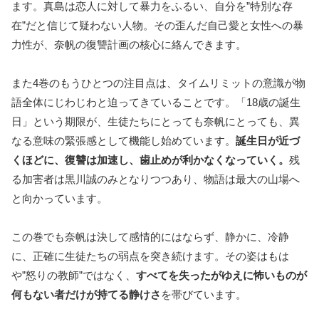
ます。真島は恋人に対して暴力をふるい、自分を”特別な存
在”だと信じて疑わない人物。その歪んだ自己愛と女性への暴
力性が、奈帆の復讐計画の核心に絡んできます。
また4巻のもうひとつの注目点は、タイムリミットの意識が物
語全体にじわじわと迫ってきていることです。「18歳の誕生
日」という期限が、生徒たちにとっても奈帆にとっても、異
なる意味の緊張感として機能し始めています。
誕生日が近づ
くほどに、復讐は加速し、歯止めが利かなくなっていく。
残
る加害者は黒川誠のみとなりつつあり、物語は最大の山場へ
と向かっています。
この巻でも奈帆は決して感情的にはならず、静かに、冷静
に、正確に生徒たちの弱点を突き続けます。その姿はもは
や”怒りの教師”ではなく、
すべてを失ったがゆえに怖いものが
何もない者だけが持てる静けさ
を帯びています。