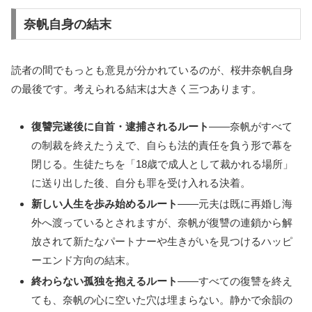
奈帆自身の結末
読者の間でもっとも意見が分かれているのが、桜井奈帆自身
の最後です。考えられる結末は大きく三つあります。
復讐完遂後に自首・逮捕されるルート
――奈帆がすべて
の制裁を終えたうえで、自らも法的責任を負う形で幕を
閉じる。生徒たちを「18歳で成人として裁かれる場所」
に送り出した後、自分も罪を受け入れる決着。
新しい人生を歩み始めるルート
――元夫は既に再婚し海
外へ渡っているとされますが、奈帆が復讐の連鎖から解
放されて新たなパートナーや生きがいを見つけるハッピ
ーエンド方向の結末。
終わらない孤独を抱えるルート
――すべての復讐を終え
ても、奈帆の心に空いた穴は埋まらない。静かで余韻の