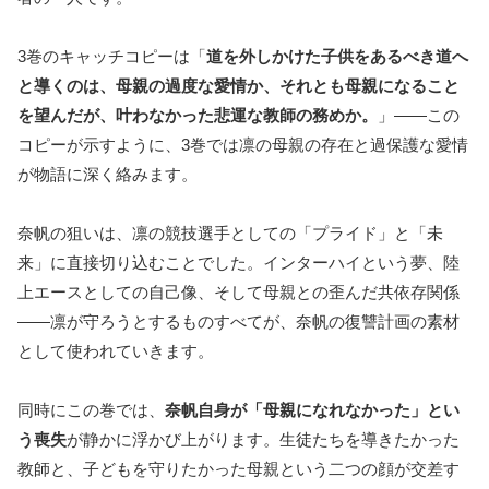
3巻のキャッチコピーは「
道を外しかけた子供をあるべき道へ
と導くのは、母親の過度な愛情か、それとも母親になること
を望んだが、叶わなかった悲運な教師の務めか。
」――この
コピーが示すように、3巻では凛の母親の存在と過保護な愛情
が物語に深く絡みます。
奈帆の狙いは、凛の競技選手としての「プライド」と「未
来」に直接切り込むことでした。インターハイという夢、陸
上エースとしての自己像、そして母親との歪んだ共依存関係
――凛が守ろうとするものすべてが、奈帆の復讐計画の素材
として使われていきます。
同時にこの巻では、
奈帆自身が「母親になれなかった」とい
う喪失
が静かに浮かび上がります。生徒たちを導きたかった
教師と、子どもを守りたかった母親という二つの顔が交差す