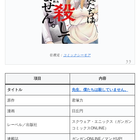
引用元：
コミックシーモア
項目
内容
タイトル
先生、僕たちは殺していません。
原作
君塚力
漫画
日丘円
スクウェア・エニックス（ガンガン
レーベル／出版社
コミックスONLINE）
連載誌
ガンガンONLINE／マンガUP!