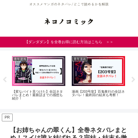
オススメマンガのネタバレ/どこで読めるかを解説
ネコノコミック
【ダンダダン】を全巻お得に読む方法はこちら ＞＞
青年漫画
青年漫画
少
を
【変なバイト見つけた】全話ネタ
漫画【203号室】百鬼夜行の全話ネ
【
つ
バレまとめ！最新話までの感想も
タバレ！最終回の結末も考察！
TO
紹介！
PR
【お姉ちゃんの翠くん】全巻ネタバレまと
め！スイは誰と結ばれる？完結・結末を徹