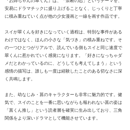
『お姉ちゃんの翠くん』は、「禁断の恋」というテーマを、
安易にドラマチックに盛り上げることなく、じっくりと丁寧
に積み重ねていく点が他の少女漫画と一線を画す作品です。
スイが翠くんを好きになっていく過程は、特別な事件がある
わけではなく、ほんの小さな「気づき」の積み重ねです。そ
の一つひとつがリアルで、読んでいる側もスイと同じ速度で
翠くんに惹かれていく感覚になります。「好きになっちゃダ
メだとわかっているのに、どうしても考えてしまう」という
感情の描写は、誰しも一度は経験したことのある切なさに深
く共鳴します。
また、幼なじみ・菖のキャラクターも非常に魅力的です。健
気で、スイのことを一番に思いながらも報われない菖の姿は
「菖くん推し」という読者層を確実に生み出しており、三角
関係をより深いドラマとして機能させています。