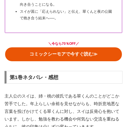
向き合うことになる。
スイが菖に「応えられない」と伝え、翠くんと夜の公園
で抱き合う結末へ──。
＼
今なら70％OFF
／
コミックシーモアで今すぐ読む≫
第1巻ネタバレ・感想
主人公のスイは、姉・桃の彼氏である翠くんのことがどこか
苦手でした。年上らしい余裕を見せながらも、時折意地悪な
言葉を投げかけてくる翠くんに対し、スイは反発心を抱いて
います。しかし、勉強を教わる機会や何気ない交流を重ねる
うちに、彼の印象は少しずつ変わっていきます。