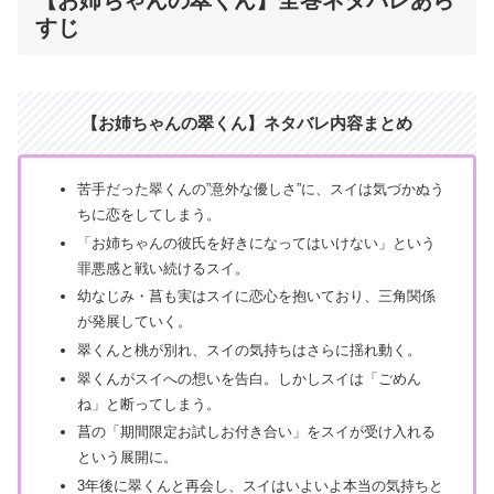
【お姉ちゃんの翠くん】全巻ネタバレあら
すじ
【お姉ちゃんの翠くん】ネタバレ内容まとめ
苦手だった翠くんの”意外な優しさ”に、スイは気づかぬう
ちに恋をしてしまう。
「お姉ちゃんの彼氏を好きになってはいけない」という
罪悪感と戦い続けるスイ。
幼なじみ・菖も実はスイに恋心を抱いており、三角関係
が発展していく。
翠くんと桃が別れ、スイの気持ちはさらに揺れ動く。
翠くんがスイへの想いを告白。しかしスイは「ごめん
ね」と断ってしまう。
菖の「期間限定お試しお付き合い」をスイが受け入れる
という展開に。
3年後に翠くんと再会し、スイはいよいよ本当の気持ちと