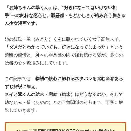
『お姉ちゃんの翠くん』は、”好きになってはいけない相
手”への純粋な恋心と、罪悪感・もどかしさが絡み合う胸きゅ
ん少女漫画です。
姉の彼氏・翠（みどり）くんに惹かれていく女子高生スイ。
「ダメだとわかっていても、好きになってしまった」
という
禁断の感情と、姉への罪悪感の間で揺れ続ける姿が、多くの
読者の心を鷲掴みにしています。
この記事では、
物語の核心に触れるネタバレを含む全巻あら
すじ解説
に加え、
スイと翠くんの結末・完結（結末）はどうなるのか
、そして
幼なじみ・菖（あやめ）との三角関係の行方まで、丁寧に解
説していきます。