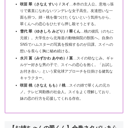
咲苗 翠（さなえ すい）/ スイ
…本作の主人公。意地っ張
りで素直になれないツンデレな女子高生。友達想いな一
面も持つ。姉・桃を傷つけたくないという気持ちから、
翠くんへの恋心をひたすら押し殺そうとする。
雪代 翠（ゆきしろ みどり）/ 翠くん
…桃の彼氏（のちに
元彼）。大学生から北海道の動物病院の獣医へ。自身の
SNSでハムスターの写真を投稿するのが日課。スイへの
想いを長らく胸に秘め続ける。
水川 菖（みずかわ あやめ）/ 菖
…スイの幼なじみ。ギャ
ルゲー好きな男の子で、スイへの恋心を抱く。「お試し
お付き合い」という変化球アプローチを仕掛ける健気な
キャラクター。
咲苗 桃（さなえ もも）/ 桃
…スイの姉で翠くんの元カ
ノ。テレビ局勤務の社会人。スイをよく理解しており、
妹の恋の行方を応援してくれる存在。