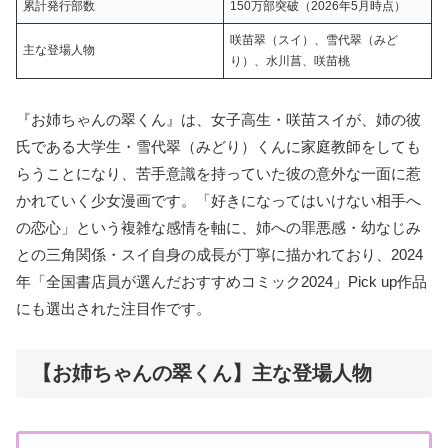
累計発行部数
150万部突破（2026年5月時点）
咲苗翠（スイ）、雪代翠（みど
主な登場人物
り）、水川菖、咲苗桃
『お姉ちゃんの翠くん』は、女子高生・咲苗スイが、姉の彼
氏である大学生・雪代翠（みどり）くんに家庭教師をしても
らうことになり、苦手意識を持っていた彼の意外な一面に惹
かれていく少女漫画です。「好きになってはいけない相手へ
の恋心」という複雑な感情を軸に、姉への罪悪感・幼なじみ
との三角関係・スイ自身の成長が丁寧に描かれており、2024
年「全国書店員が選んだおすすめコミック2024」Pick up作品
にも選出された注目作です。
【お姉ちゃんの翠くん】主な登場人物