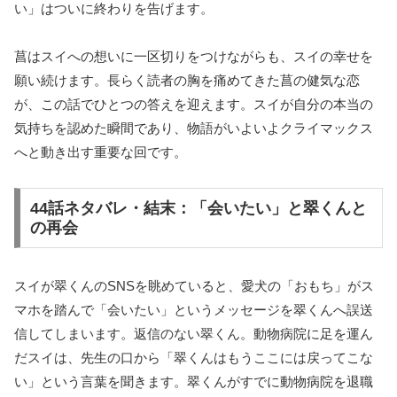
い」はついに終わりを告げます。
菖はスイへの想いに一区切りをつけながらも、スイの幸せを
願い続けます。長らく読者の胸を痛めてきた菖の健気な恋
が、この話でひとつの答えを迎えます。スイが自分の本当の
気持ちを認めた瞬間であり、物語がいよいよクライマックス
へと動き出す重要な回です。
44話ネタバレ・結末：「会いたい」と翠くんと
の再会
スイが翠くんのSNSを眺めていると、愛犬の「おもち」がス
マホを踏んで「会いたい」というメッセージを翠くんへ誤送
信してしまいます。返信のない翠くん。動物病院に足を運ん
だスイは、先生の口から「翠くんはもうここには戻ってこな
い」という言葉を聞きます。翠くんがすでに動物病院を退職