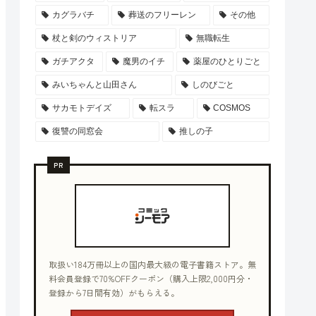
カグラバチ
葬送のフリーレン
その他
杖と剣のウィストリア
無職転生
ガチアクタ
魔男のイチ
薬屋のひとりごと
みいちゃんと山田さん
しのびごと
サカモトデイズ
転スラ
COSMOS
復讐の同窓会
推しの子
PR
取扱い184万冊以上の国内最大級の電子書籍ストア。無
料会員登録で70%OFFクーポン（購入上限2,000円分・
登録から7日間有効）がもらえる。