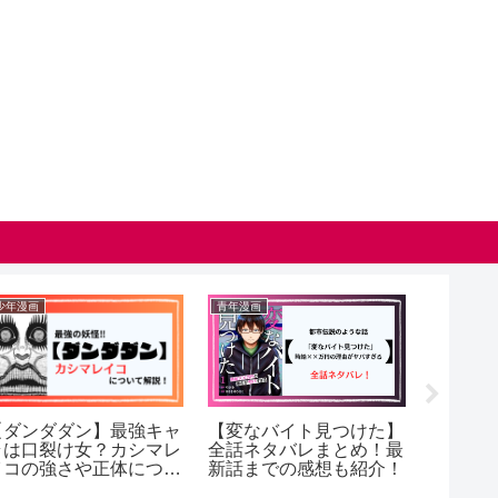
少年漫画
青年漫画
少年漫画
【ダンダダン】最強キャ
【変なバイト見つけた】
【杖と
ラは口裂け女？カシマレ
全話ネタバレまとめ！最
ア】ロ
イコの強さや正体につい
新話までの感想も紹介！
は？死
て解説！（ネタバレ）
て解説