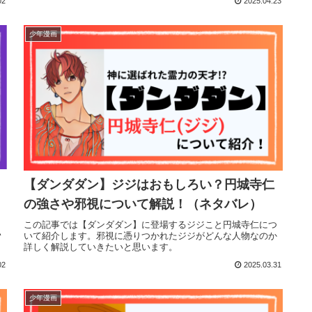
02
2025.04.23
少年漫画
【ダンダダン】ジジはおもしろい？円城寺仁
の強さや邪視について解説！（ネタバレ）
この記事では【ダンダダン】に登場するジジこと円城寺仁につ
い
いて紹介します。邪視に憑りつかれたジジがどんな人物なのか
詳しく解説していきたいと思います。
02
2025.03.31
少年漫画