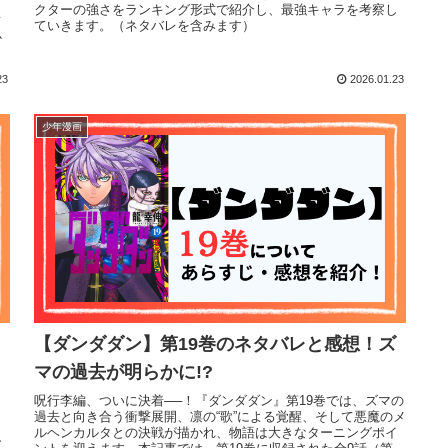
クターの強さをランキング形式で紹介し、最強キャラを考察し
て
ていきます。（ネタバレを含みます）
か
23
2026.01.23
少年漫画
【ダンダダン】第19巻のネタバレと感想！ズ
マの過去が明らかに!?
呪行李編、ついに決着──！『ダンダダン』第19巻では、ズマの
過去と向き合う衝撃展開、凛の“歌”による覚醒、そして悪魔のメ
ら
ルヘンカルタとの決戦が描かれ、物語は大きなターニングポイ
ア