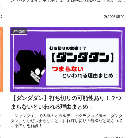
ントを迎えます。本記事では、第19巻に収録された全9話（第
思
157...
17
2025.05.09
少年漫画
【ダンダダン】打ち切りの可能性あり！？つ
まらないといわれる理由まとめ！
分
「ジャンプ＋」で人気のオカルティックラブコメ漫画「ダンダ
ク
ダン」がなぜつまらないといわれ打ち切りの危機だと噂されて
解
いるのかを解説！