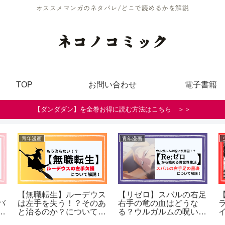
オススメマンガのネタバレ/どこで読めるかを解説
ネコノコミック
TOP
お問い合わせ
電子書籍
【ダンダダン】を全巻お得に読む方法はこちら ＞＞
青年漫画
青年漫画
【無職転生】ルーデウス
【リゼロ】スバルの右足
バ
は左手を失う！？そのあ
右手の竜の血はどうな
関
と治るのか？について解
る？ウルガルムの呪いと
説（ネタバレ）
の関係について解説！