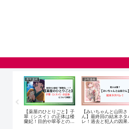
青年漫画
少年漫画
ュロ】ど
【薬屋のひとりごと】子
【みいちゃんと山田さ
料で読む
翠（シスイ）の正体は楼
ん】最終回の結末ネタ
蘭妃！目的や翠苓との関
レ！過去と犯人の因果
係も解説！（ネタバレ）
係を解説！