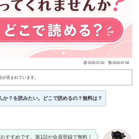
2026.07.02
2026.07.08
告が含まれています。
んか？を読みたい。
どこで読めるの？無料は？
おすすめです。第1話が会員登録で無料！