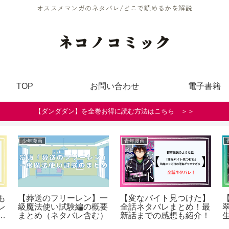
オススメマンガのネタバレ/どこで読めるかを解説
ネコノコミック
TOP
お問い合わせ
電子書籍
【ダンダダン】を全巻お得に読む方法はこちら ＞＞
少年漫画
青年漫画
】ルーデウス
【みいちゃんと山田さ
【薬屋のひとりご
う！？そのあ
ん】全話ネタバレまと
翠（シスイ）の正
？について解
め！最新話までの感想や
蘭妃！目的や翠苓
レ）
結末の考察も紹介！
係も解説！（ネタ