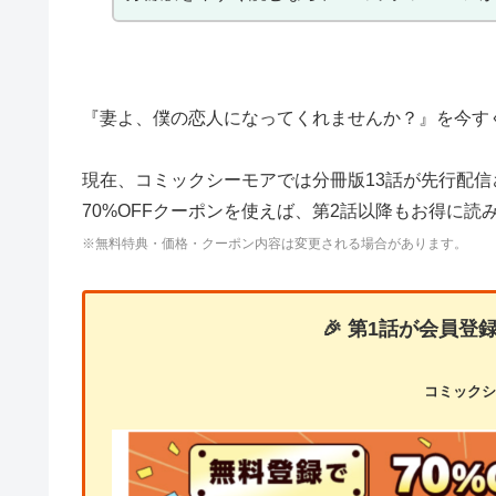
『妻よ、僕の恋人になってくれませんか？』を今す
現在、コミックシーモアでは分冊版13話が先行配信
70%OFFクーポンを使えば、第2話以降もお得に読
※無料特典・価格・クーポン内容は変更される場合があります。
🎉 第1話が会員登
コミックシ