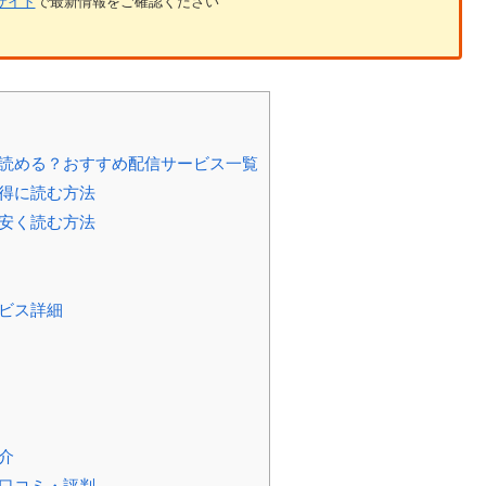
サイト
で最新情報をご確認ください
読める？おすすめ配信サービス一覧
得に読む方法
安く読む方法
ビス詳細
介
口コミ・評判