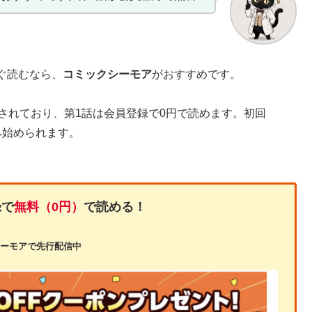
ぐ読むなら、
コミックシーモア
がおすすめです。
されており、第1話は会員登録で0円で読めます。初回
み始められます。
録で
無料（0円）
で読める！
ーモアで先行配信中