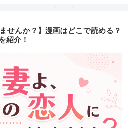
ませんか？】漫画はどこで読める？
を紹介！