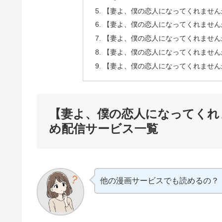
【妻よ、僕の恋人になってくれません
【妻よ、僕の恋人になってくれません
【妻よ、僕の恋人になってくれません
【妻よ、僕の恋人になってくれません
【妻よ、僕の恋人になってくれません
【妻よ、僕の恋人になってくれ
め配信サービス一覧
他の漫画サービスでも読めるの？