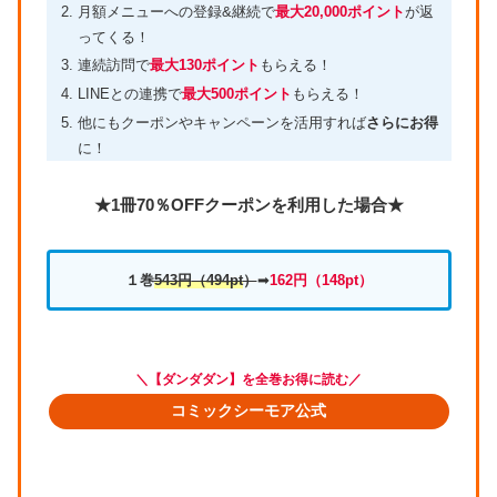
月額メニューへの登録&継続で
最大20,000ポイント
が返
ってくる！
連続訪問で
最大130ポイント
もらえる！
LINEとの連携で
最大500ポイント
もらえる！
他にもクーポンやキャンペーンを活用すれば
さらにお得
に！
★1冊70％OFFクーポンを利用した場合★
１巻
543円
（494pt
）
➡
162円（
148pt）
＼【ダンダダン】を全巻お得に読む／
コミックシーモア公式