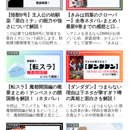
【怪獣8号】主人公の幼馴
【きみは四葉のクローバ
染「亜白ミナ」の能力や強
ー】全巻ネタバレまとめ！
さについて解説！
最新9巻までの感想と口コ
ミも紹介！
この記事では怪獣8号に登場する
＼アニメを見るならDMMがお得
亜白ミナについて紹介します。防
／いじめ、家庭崩壊、タイムリー
衛隊3番隊隊長であり日比野カフ
プ、そして復讐——。『きみは四
カの幼馴染である亜白ミナがどの
葉のクローバー』は、ただの学園
ような人物か詳しく解説します。
恋愛漫画ではありません。絶望の
少年漫画
少年漫画
（ネタバレ含む）
中でも「約束」を信じて生きる少
年・宇一と、彼を何度でも救おう
とする少女・よつは。無邪気な
笑...
【転スラ】魔都開国編の概
【ダンダダン】つまらない
要まとめ！テンペストの開
理由は下ネタが寒すぎ？噂
国祭を解説！（ネタバレ）
の真相と面白さを解説！
今回は、アニメでも「転スラ」の
『ダンダダン』はつまらないと感
魔都開国編が始まるということ
じる読者が多い理由を徹底分析！
で、魔都開国編の概要と見どころ
古風なテンポや情報量の多さ、下
をまとめました。ネタバレも含ん
ネタの扱い方、キャラクターの魅
でおりますが、先に予習しておき
力不足など、作品に対する批判の
少年漫画
少年漫画
たい、一度読んだけど復習してお
ポイントを詳しく解説します。