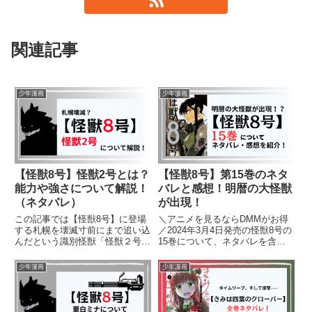
関連記事
少年漫画
少年漫画
【怪獣8号】怪獣2号とは？
【怪獣8号】第15巻のネタ
能力や強さについて解説！
バレと感想！明暦の大怪獣
（ネタバレ）
が出現！
この記事では【怪獣8号】に登場
＼アニメを見るならDMMがお得
する札幌を壊滅寸前にまで追い込
／2024年3月4日発売の怪獣8号の
んだという識別怪獣「怪獣２号」
15巻について、ネタバレを含み
について、強さや能力、与えた被
ながら見どころやあらすじ、感想
害について詳しく解説していきま
を紹介します。【怪獣8号】を読
少年漫画
少年漫画
す。
むのがオススメの人はこちら！・
王道ジャンプ・主人公ちょっと最
強系・主人公変身系・熱い...