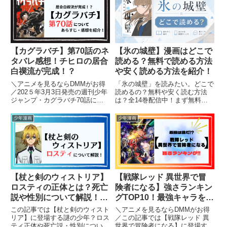
きたいという人は是非読んでみて
ください！！
【カグラバチ】第70話のネ
【氷の城壁】漫画はどこで
タバレ感想！チヒロの居合
読める？無料で読める方法
白禊流が完成！？
や安く読める方法を紹介！
＼アニメを見るならDMMがお得
「氷の城壁」を読みたい。どこで
／202５年3月3日発売の週刊少年
読めるの？無料や安く読む方法
ジャンプ・カグラバチ70話につ
は？全14巻配信中！まず無料で
いて、ネタバレを含みながら見ど
試し読みするならブックライブ、
ころやあらすじ、感想を紹介しま
続きをまとめてお得に読むならコ
少年漫画
少年漫画
す。【カグラバチ】を読むのがオ
ミックシーモアの70%OFFクーポ
ススメの人はこちら！・王道ジャ
ンがおすすめです。『氷の城壁』
ンプ・ダークファンタジー系...
は、阿賀沢紅茶先生による大人...
【杖と剣のウィストリア】
【戦隊レッド 異世界で冒
ロスティの正体とは？死亡
険者になる】強さランキン
説や性別について解説！
グTOP10！最強キャラを徹
（ネタバレ）
底考察！
この記事では【杖と剣のウィスト
＼アニメを見るならDMMがお得
リア】に登場する謎の少年？ロス
／この記事では【戦隊レッド 異
ティ正体や死亡説・性別について
世界で冒険者になる】に登場する