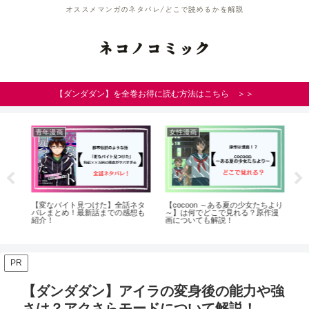
オススメマンガのネタバレ/どこで読めるかを解説
ネコノコミック
【ダンダダン】を全巻お得に読む方法はこちら ＞＞
青年漫画
女性漫画
女
竜
【変なバイト見つけた】全話ネタ
【cocoon ～ある夏の少女たちより
【
呪
バレまとめ！最新話までの感想も
～】は何でどこで見れる？原作漫
讐
タ
紹介！
画についても解説！
63
PR
【ダンダダン】アイラの変身後の能力や強
さは？アクさらモードについて解説！