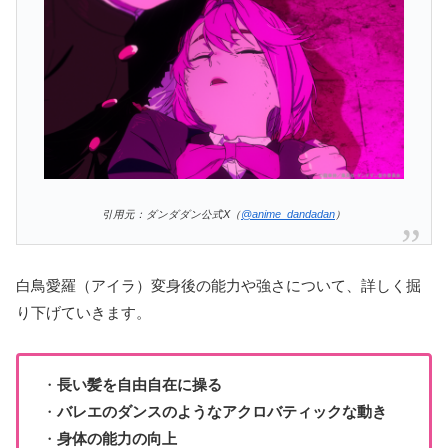
引用元：ダンダダン公式X（
@anime_dandadan
）
白鳥愛羅（アイラ）変身後の能力や強さについて、詳しく掘
り下げていきます。
・
長い髪を自由自在に操る
・
バレエのダンスのようなアクロバティックな動き
・
身体の能力の向上