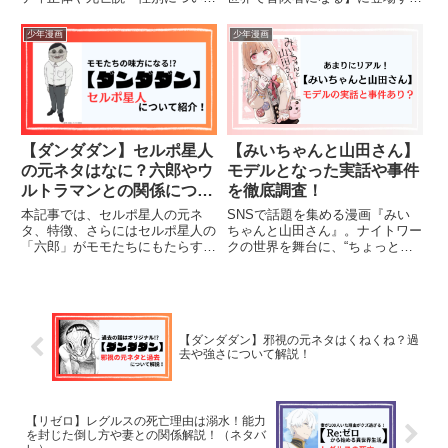
解説します。
キャラクターの強さをランク表/
ランキング形式で発表します。そ
少年漫画
少年漫画
れぞれの強さや特徴的な妖術につ
いて詳しく解説します。最新話
42話（2025年1月）までの各...
【ダンダダン】セルポ星人
【みいちゃんと山田さん】
の元ネタはなに？六郎やウ
モデルとなった実話や事件
ルトラマンとの関係につい
を徹底調査！
て解説！（ネタバレ）
本記事では、セルポ星人の元ネ
SNSで話題を集める漫画『みい
タ、特徴、さらにはセルポ星人の
ちゃんと山田さん』。ナイトワー
「六郎」がモモたちにもたらす影
クの世界を舞台に、“ちょっと足
響について深掘りしていきます。
りない”新人嬢と先輩嬢の関係を
さらに、セルポ六郎がどのように
描いた作品ですが、読者の間では
してモモたちと協力し、物語の展
「これって実話なの？」「モデル
開にどんな影響を与えているのか
がいるのでは？」という声が多く
も紹介します。ダンダダンの魅力
上がっています。本記事では、
【ダンダダン】邪視の元ネタはくねくね？過
を...
公...
去や強さについて解説！
【リゼロ】レグルスの死亡理由は溺水！能力
を封じた倒し方や妻との関係解説！（ネタバ