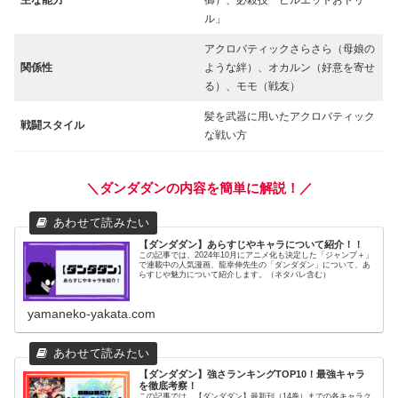
主な能力
御）、必殺技「ピルエットおドリ
ル」
アクロバティックさらさら（母娘の
関係性
ような絆）、オカルン（好意を寄せ
る）、モモ（戦友）
髪を武器に用いたアクロバティック
戦闘スタイル
な戦い方
＼ダンダダンの内容を簡単に解説！／
【ダンダダン】あらすじやキャラについて紹介！！
この記事では、2024年10月にアニメ化も決定した「ジャンプ＋」
で連載中の人気漫画、龍幸伸先生の「ダンダダン」について、あ
らすじや魅力について紹介します。（ネタバレ含む）
yamaneko-yakata.com
【ダンダダン】強さランキングTOP10！最強キャラ
を徹底考察！
この記事では、【ダンダダン】最新刊（14巻）までの各キャラク