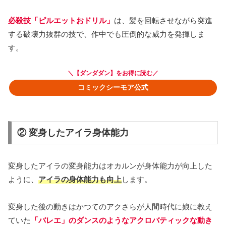
必殺技「ピルエットおドリル」
は、髪を回転させながら突進
する破壊力抜群の技で、作中でも圧倒的な威力を発揮しま
す。
＼【ダンダダン】をお得に読む／
コミックシーモア公式
② 変身したアイラ身体能力
変身したアイラの変身能力はオカルンが身体能力が向上した
ように、
アイラの身体能力
も
向上
します。
変身した後の動きはかつてのアクさらが人間時代に娘に教え
ていた
「バレエ」のダンスのようなアクロバティックな動き