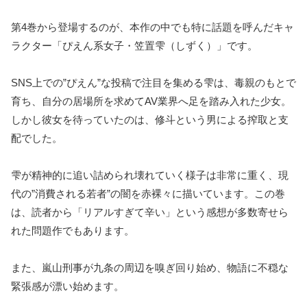
第4巻から登場するのが、本作の中でも特に話題を呼んだキャ
ラクター「ぴえん系女子・笠置雫（しずく）」です。
SNS上での”ぴえん”な投稿で注目を集める雫は、毒親のもとで
育ち、自分の居場所を求めてAV業界へ足を踏み入れた少女。
しかし彼女を待っていたのは、修斗という男による搾取と支
配でした。
雫が精神的に追い詰められ壊れていく様子は非常に重く、現
代の”消費される若者”の闇を赤裸々に描いています。この巻
は、読者から「リアルすぎて辛い」という感想が多数寄せら
れた問題作でもあります。
また、嵐山刑事が九条の周辺を嗅ぎ回り始め、物語に不穏な
緊張感が漂い始めます。