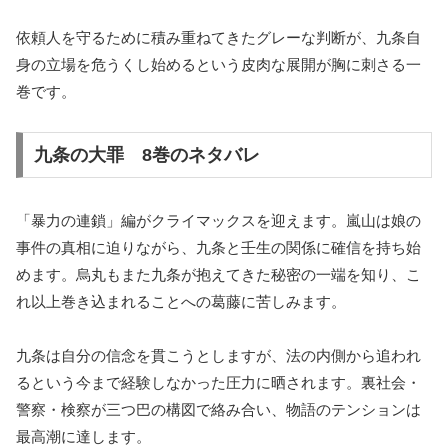
依頼人を守るために積み重ねてきたグレーな判断が、九条自
身の立場を危うくし始めるという皮肉な展開が胸に刺さる一
巻です。
九条の大罪 8巻のネタバレ
「暴力の連鎖」編がクライマックスを迎えます。嵐山は娘の
事件の真相に迫りながら、九条と壬生の関係に確信を持ち始
めます。烏丸もまた九条が抱えてきた秘密の一端を知り、こ
れ以上巻き込まれることへの葛藤に苦しみます。
九条は自分の信念を貫こうとしますが、法の内側から追われ
るという今まで経験しなかった圧力に晒されます。裏社会・
警察・検察が三つ巴の構図で絡み合い、物語のテンションは
最高潮に達します。