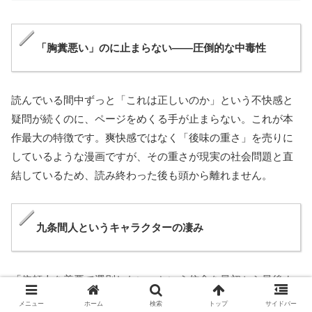
「胸糞悪い」のに止まらない——圧倒的な中毒性
読んでいる間中ずっと「これは正しいのか」という不快感と
疑問が続くのに、ページをめくる手が止まらない。これが本
作最大の特徴です。爽快感ではなく「後味の重さ」を売りに
しているような漫画ですが、その重さが現実の社会問題と直
結しているため、読み終わった後も頭から離れません。
九条間人というキャラクターの凄み
「依頼人を善悪で選別しない」という信念を最初から最後ま
で一切ブレずに貫く九条の存在感は圧倒的です。ウシジマく
メニュー
ホーム
検索
トップ
サイドバー