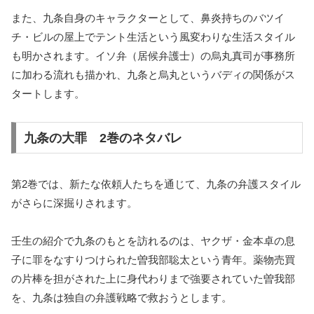
また、九条自身のキャラクターとして、鼻炎持ちのバツイ
チ・ビルの屋上でテント生活という風変わりな生活スタイル
も明かされます。イソ弁（居候弁護士）の烏丸真司が事務所
に加わる流れも描かれ、九条と烏丸というバディの関係がス
タートします。
九条の大罪 2巻のネタバレ
第2巻では、新たな依頼人たちを通じて、九条の弁護スタイル
がさらに深掘りされます。
壬生の紹介で九条のもとを訪れるのは、ヤクザ・金本卓の息
子に罪をなすりつけられた曽我部聡太という青年。薬物売買
の片棒を担がされた上に身代わりまで強要されていた曽我部
を、九条は独自の弁護戦略で救おうとします。