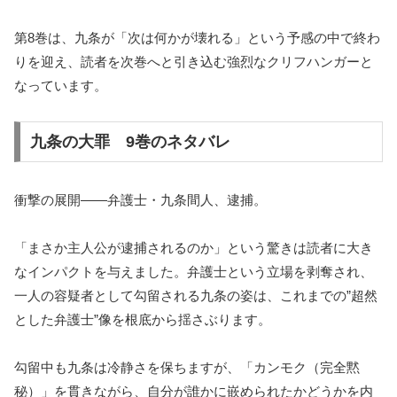
第8巻は、九条が「次は何かが壊れる」という予感の中で終わ
りを迎え、読者を次巻へと引き込む強烈なクリフハンガーと
なっています。
九条の大罪 9巻のネタバレ
衝撃の展開——弁護士・九条間人、逮捕。
「まさか主人公が逮捕されるのか」という驚きは読者に大き
なインパクトを与えました。弁護士という立場を剥奪され、
一人の容疑者として勾留される九条の姿は、これまでの”超然
とした弁護士”像を根底から揺さぶります。
勾留中も九条は冷静さを保ちますが、「カンモク（完全黙
秘）」を貫きながら、自分が誰かに嵌められたかどうかを内