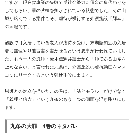
ですが、現在は事業の失敗で反社会勢力に借金の肩代わりを
してもらい、輩の片棒を担がされている状態でした。その山
城が絡んでいる案件こそ、虐待が横行する介護施設「輝幸」
の問題です。
施設では入居している老人が虐待を受け、末期認知症の入居
者に無理やり遺言書を書かせるという悪事が行われていまし
た。もう一人の恩師・流木信輝弁護士から「師である山城を
止めなさい」と言われた九条は、介護施設の虐待動画をマス
コミにリークするという強硬手段に出ます。
恩師との対立を描いたこの巻は、「法とモラル」だけでなく
「義理と信念」という九条のもう一つの側面を浮き彫りにし
ます。
九条の大罪 4巻のネタバレ