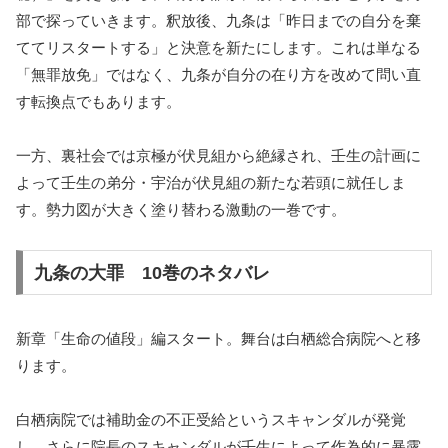
部で探っていきます。釈放後、九条は「昨日までの自分を棄
ててリスタートする」と決意を新たにします。これは単なる
「無罪放免」ではなく、九条が自分の在り方を改めて問い直
す転換点でもあります。
一方、裏社会では京極が伏見組から絶縁され、壬生の計画に
よって壬生の弟分・宇治が伏見組の新たな若頭に就任しま
す。勢力図が大きく塗り替わる激動の一巻です。
九条の大罪 10巻のネタバレ
新章「生命の値段」編スタート。舞台は白栖総合病院へと移
ります。
白栖病院では補助金の不正受給というスキャンダルが発覚
し、さらに院長のスキャンダルが壬生によって作為的に暴露