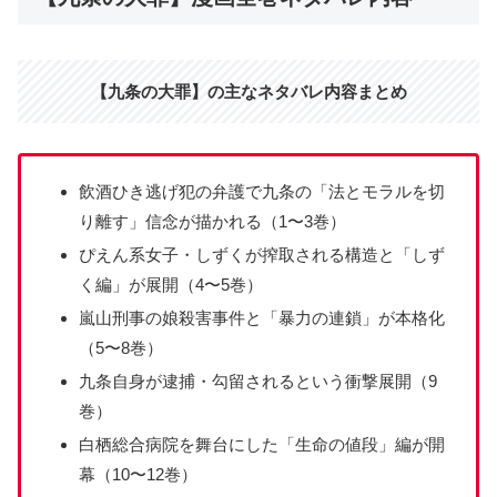
【九条の大罪】の主なネタバレ内容まとめ
飲酒ひき逃げ犯の弁護で九条の「法とモラルを切
り離す」信念が描かれる（1〜3巻）
ぴえん系女子・しずくが搾取される構造と「しず
く編」が展開（4〜5巻）
嵐山刑事の娘殺害事件と「暴力の連鎖」が本格化
（5〜8巻）
九条自身が逮捕・勾留されるという衝撃展開（9
巻）
白栖総合病院を舞台にした「生命の値段」編が開
幕（10〜12巻）