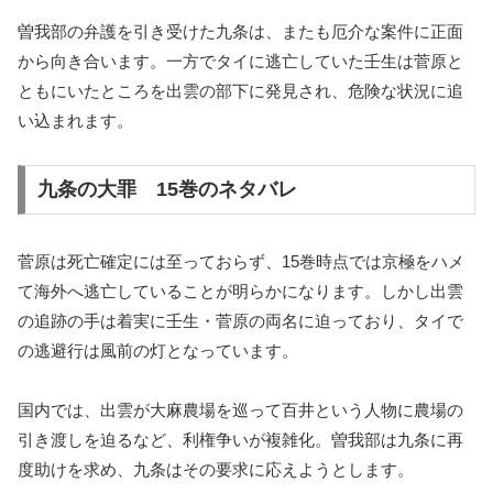
曽我部の弁護を引き受けた九条は、またも厄介な案件に正面
から向き合います。一方でタイに逃亡していた壬生は菅原と
ともにいたところを出雲の部下に発見され、危険な状況に追
い込まれます。
九条の大罪 15巻のネタバレ
菅原は死亡確定には至っておらず、15巻時点では京極をハメ
て海外へ逃亡していることが明らかになります。しかし出雲
の追跡の手は着実に壬生・菅原の両名に迫っており、タイで
の逃避行は風前の灯となっています。
国内では、出雲が大麻農場を巡って百井という人物に農場の
引き渡しを迫るなど、利権争いが複雑化。曽我部は九条に再
度助けを求め、九条はその要求に応えようとします。