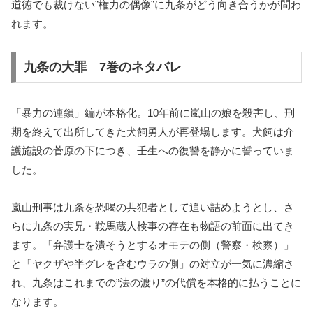
道徳でも裁けない”権力の偶像”に九条がどう向き合うかが問わ
れます。
九条の大罪 7巻のネタバレ
「暴力の連鎖」編が本格化。10年前に嵐山の娘を殺害し、刑
期を終えて出所してきた犬飼勇人が再登場します。犬飼は介
護施設の菅原の下につき、壬生への復讐を静かに誓っていま
した。
嵐山刑事は九条を恐喝の共犯者として追い詰めようとし、さ
らに九条の実兄・鞍馬蔵人検事の存在も物語の前面に出てき
ます。「弁護士を潰そうとするオモテの側（警察・検察）」
と「ヤクザや半グレを含むウラの側」の対立が一気に濃縮さ
れ、九条はこれまでの”法の渡り”の代償を本格的に払うことに
なります。