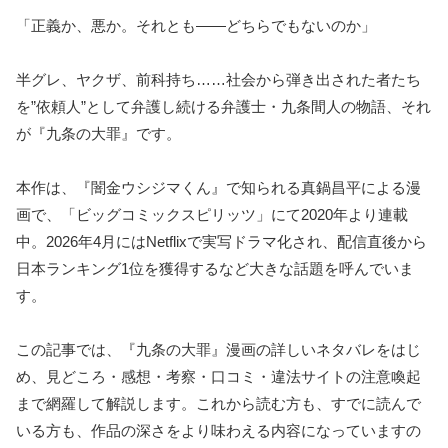
「正義か、悪か。それとも――どちらでもないのか」
半グレ、ヤクザ、前科持ち……社会から弾き出された者たち
を”依頼人”として弁護し続ける弁護士・九条間人の物語、それ
が『九条の大罪』です。
本作は、『闇金ウシジマくん』で知られる真鍋昌平による漫
画で、「ビッグコミックスピリッツ」にて2020年より連載
中。2026年4月にはNetflixで実写ドラマ化され、配信直後から
日本ランキング1位を獲得するなど大きな話題を呼んでいま
す。
この記事では、『九条の大罪』漫画の詳しいネタバレをはじ
め、見どころ・感想・考察・口コミ・違法サイトの注意喚起
まで網羅して解説します。これから読む方も、すでに読んで
いる方も、作品の深さをより味わえる内容になっていますの