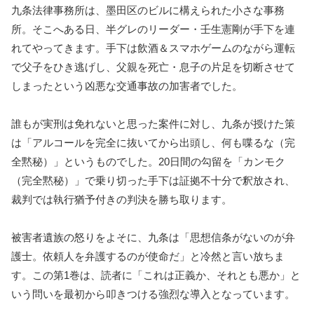
九条法律事務所は、墨田区のビルに構えられた小さな事務
所。そこへある日、半グレのリーダー・壬生憲剛が手下を連
れてやってきます。手下は飲酒＆スマホゲームのながら運転
で父子をひき逃げし、父親を死亡・息子の片足を切断させて
しまったという凶悪な交通事故の加害者でした。
誰もが実刑は免れないと思った案件に対し、九条が授けた策
は「アルコールを完全に抜いてから出頭し、何も喋るな（完
全黙秘）」というものでした。20日間の勾留を「カンモク
（完全黙秘）」で乗り切った手下は証拠不十分で釈放され、
裁判では執行猶予付きの判決を勝ち取ります。
被害者遺族の怒りをよそに、九条は「思想信条がないのが弁
護士。依頼人を弁護するのが使命だ」と冷然と言い放ちま
す。この第1巻は、読者に「これは正義か、それとも悪か」と
いう問いを最初から叩きつける強烈な導入となっています。