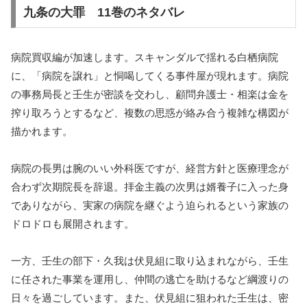
九条の大罪 11巻のネタバレ
病院買収編が加速します。スキャンダルで揺れる白栖病院
に、「病院を譲れ」と恫喝してくる事件屋が現れます。病院
の事務局長と壬生が密談を交わし、顧問弁護士・相楽は金を
搾り取ろうとするなど、複数の思惑が絡み合う複雑な構図が
描かれます。
病院の長男は腕のいい外科医ですが、経営方針と医療理念が
合わず次期院長を辞退。拝金主義の次男は婿養子に入った身
でありながら、実家の病院を継ぐよう迫られるという家族の
ドロドロも展開されます。
一方、壬生の部下・久我は伏見組に取り込まれながら、壬生
に任された事業を運用し、仲間の逃亡を助けるなど綱渡りの
日々を過ごしています。また、伏見組に狙われた壬生は、密