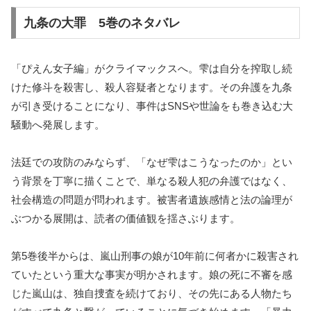
九条の大罪 5巻のネタバレ
「ぴえん女子編」がクライマックスへ。雫は自分を搾取し続
けた修斗を殺害し、殺人容疑者となります。その弁護を九条
が引き受けることになり、事件はSNSや世論をも巻き込む大
騒動へ発展します。
法廷での攻防のみならず、「なぜ雫はこうなったのか」とい
う背景を丁寧に描くことで、単なる殺人犯の弁護ではなく、
社会構造の問題が問われます。被害者遺族感情と法の論理が
ぶつかる展開は、読者の価値観を揺さぶります。
第5巻後半からは、嵐山刑事の娘が10年前に何者かに殺害され
ていたという重大な事実が明かされます。娘の死に不審を感
じた嵐山は、独自捜査を続けており、その先にある人物たち