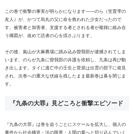
この巻で衝撃の事実が明らかになります——のら（笠置雫の
友人）が、かつて烏丸の父に命を救われた少女だったので
す。被害者と加害者、支援する者とされる者が複雑に絡み合
う構図が、改めて読者の心を揺さぶります。
その後、嵐山が大麻農場に踏み込み曽我部が逮捕されてしま
います。のらが九条に曽我部の弁護を依頼し、九条は再び動
き出します。タイに逃亡中の壬生と菅原は出雲の部下に発見
され、次巻への重大な伏線を残したまま最新巻は幕を閉じま
す。
『九条の大罪』見どころと衝撃エピソード
『九条の大罪』は巻を追うごとにスケールを拡大し、個人の
事件から社会構造・法の限界・人間の業へと切り込んでいく