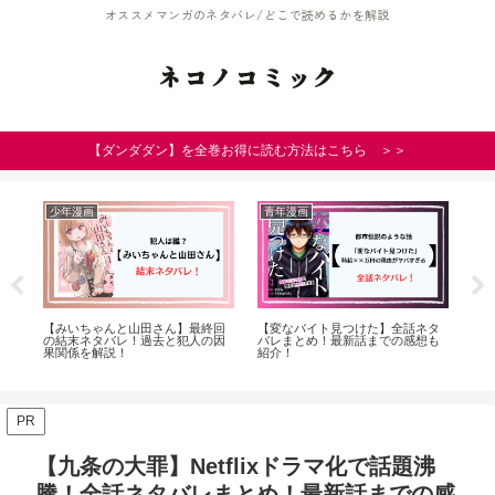
オススメマンガのネタバレ/どこで読めるかを解説
ネコノコミック
【ダンダダン】を全巻お得に読む方法はこちら ＞＞
少年漫画
青年漫画
少
ネ
【みいちゃんと山田さん】最終回
【変なバイト見つけた】全話ネタ
【
想
の結末ネタバレ！過去と犯人の因
バレまとめ！最新話までの感想も
ィ
果関係を解説！
紹介！
い
PR
【九条の大罪】Netflixドラマ化で話題沸
騰！全話ネタバレまとめ！最新話までの感