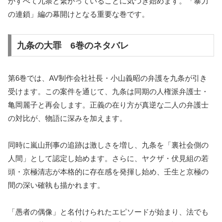
がすべて九条と繋がっていることに気づき始めます。「暴力
の連鎖」編の幕開けとなる重要な巻です。
九条の大罪 6巻のネタバレ
第6巻では、AV制作会社社長・小山義昭の弁護を九条が引き
受けます。この案件を通じて、九条は同期の人権派弁護士・
亀岡麗子と再会します。正義の在り方が真逆な二人の弁護士
の対比が、物語に深みを加えます。
同時に嵐山刑事の追跡は激しさを増し、九条を「裏社会側の
人間」として認定し始めます。さらに、ヤクザ・伏見組の若
頭・京極清志が本格的に存在感を発揮し始め、壬生と京極の
間の深い確執も描かれます。
「愚者の偶像」と名付けられたエピソードが始まり、法でも