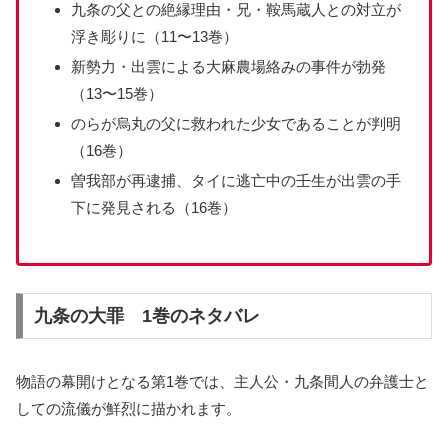
九条の父との絶縁理由・兄・鞍馬蔵人との対立が
浮き彫りに（11〜13巻）
新勢力・出雲による大麻農場絡みの事件が勃発
（13〜15巻）
のらが烏丸の父に救われた少女であることが判明
（16巻）
曽我部が再逮捕、タイに逃亡中の壬生が出雲の手
下に発見される（16巻）
九条の大罪 1巻のネタバレ
物語の幕開けとなる第1巻では、主人公・九条間人の弁護士と
しての流儀が鮮烈に描かれます。