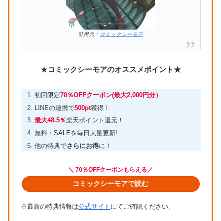
引用元：
コミックシーモア
★
コミックシーモアのオススメポイント★
初回限定
70％OFFクーポン(最大2,000円分）
LINEの連携で
500pt
獲得！
最大48.5％
楽天ポイント還元！
無料・SALEを毎日大量更新!
他の特典で
さらにお得
に！
＼ 70％OFFクーポンもらえる／
コミックシーモアで読む
※最新の特典情報は
公式サイト
にてご確認ください。