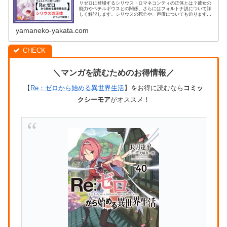
リゼロに登場するシリウス・ロマネコンティの正体とは？彼女の
能力やペテルギウスとの関係、さらにはフォルトナ説について詳
しく解説します。シリウスの死亡や、声優についても迫ります。
リゼロファンなら見逃せない情報が満載です。シリウスの謎を解
き明かし、今後の物語展開を楽しみにしましょう！
yamaneko-yakata.com
＼マンガを読むためのお得情報／
【
Re：ゼロから始める異世界生活
】をお得に読むなら
コミッ
クシーモア
がオススメ！