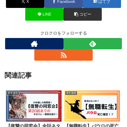
X
Facebook
はてブ
LINE
コピー
クロクロをフォローする
関連記事
青年漫画
青年漫画
【復讐の同窓会】全話ネタ
【無職転生】パウロの死亡