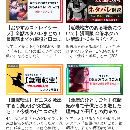
綾瀬夢と、教祖の娘でありながら
紹介。リゼロファンなら見逃せな
父への復讐を誓う真理子——ま
い、彼らの物語の奥深さに触れて
っ...
みましょう！
【おやすみストレイシー
【近畿地方のある場所につ
プ】全話ネタバレまとめ！
いて】漫画版 全巻ネタバ
最新話までの感想と口コミ
レ解説1〜3巻 見どころ・
も紹介！
伏線・考察まとめ
＼アニメを見るならDMMがお得
近畿地方のある場所について 漫
／「もし、自分の“眠り”が誰かの
画ネタバレ全巻｜1〜3巻の見ど
救いになるとしたら──？」『お
ころ・伏線・考察まとめ【2026
やすみストレイシープ』は、眠る
年最新】
ことに価値が生まれる世界で、心
{"@context":"","@type":"Article",
青年漫画
青年漫画
に傷を抱えた人々が“睡眠”を通し
"headline":"近畿地方のある場所
てゆっくりと繋がっていく、静か
について漫画ネタバレ全巻｜1〜
で優しいヒューマンドラマで...
3...
【無職転生】ゼニスを救出
【薬屋のひとりごと】桜蘭
するも廃人化?死亡説
妃が毒で子供たちを殺した
も！？今後のゼニスの状態
理由は？壬氏との約束の意
について解説！
味をネタバレ解説！
ゼニスの救出のためグレイラット
＼アニメを見るならDMMがお得
家は捜索を続けていましたが、救
／アニメ『薬屋のひとりごと』第
出に成功したゼニスは心神喪失の
45話で、多くの視聴者が凍りつ