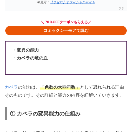
引用元：
【リゼロ】オフィシャルサイト
＼ 70％OFFクーポンもらえる／
コミックシーモアで読む
・
変異の能力
・
カペラの竜の血
カペラ
の能力は、
「色欲の大罪司教」
として恐れられる理由
そのものです。その詳細と能力の内容を紐解いていきます。
① カペラの変異能力の仕組み