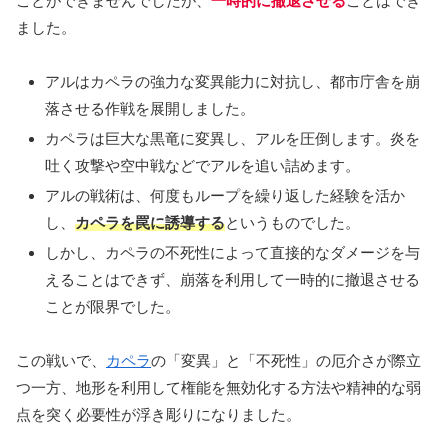
ことができませんでしたが、
一時的に撤退させる
ことはでき
ました。
アルはカペラの強力な変異能力に対抗し、都市庁舎を崩
落させる作戦を展開しました。
カペラは巨大な黒竜に変異し、アルを圧倒します。炎を
吐く攻撃や空中戦などでアルを追い詰めます。
アルの戦術は、何度もループを繰り返した経験を活か
し、
カペラを罠に誘導する
というものでした。
しかし、カペラの不死性によって直接的なダメージを与
えることはできず、崩落を利用して一時的に撤退させる
ことが限界でした。
この戦いで、
カペラ
の「変異」と「不死性」の厄介さが際立
つ一方、地形を利用して権能を無効化する方法や精神的な弱
点を突く必要性が浮き彫りになりました。