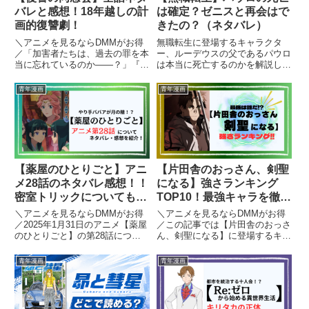
バレと感想！18年越しの計
は確定？ゼニスと再会はで
画的復讐劇！
きたの？（ネタバレ）
＼アニメを見るならDMMがお得
無職転生に登場するキャラクタ
／「加害者たちは、過去の罪を本
ー、ルーデウスの父であるパウロ
当に忘れているのか——？」『復
は本当に死亡するのかを解説して
讐の同窓会』は、かつて凄惨ない
いきます。
じめを受けた少年・鎌田カケル
青年漫画
青年漫画
が、名前も姿も変えて18年越し
の復讐に挑むダークサスペンス漫
画です。物語は、1人の少女・月
野...
【薬屋のひとりごと】アニ
【片田舎のおっさん、剣聖
メ28話のネタバレ感想！！
になる】強さランキング
密室トリックについても解
TOP10！最強キャラを徹底
説！
考察！
＼アニメを見るならDMMがお得
＼アニメを見るならDMMがお得
／2025年1月31日のアニメ【薬屋
／この記事では【片田舎のおっさ
のひとりごと】の第28話につい
ん、剣聖になる】に登場するキャ
て、ネタバレを含みながら見どこ
ラクターの強さをランク表/ラン
ろやあらすじ、感想を解説しま
キング形式で発表します。それぞ
青年漫画
青年漫画
す。【薬屋のひとりごと】を読む
れの強さや特徴的な妖術について
のがオススメの人はこちら！・中
詳しく解説します。最新刊6巻ま
華風ミステリー・主人公が天...
での各キャラの強さランキング
で...