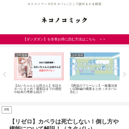
オススメマンガのネタバレ/どこで読めるかを解説
ネコノコミック
【ダンダダン】を全巻お得に読む方法はこちら ＞＞
少年漫画
少年漫画
青
裂
【みいちゃんと山田さん】全話ネ
【葬送のフリーレン】一級魔法使
【
体
タバレまとめ！最新話までの感想
い試験編の概要まとめ（ネタバレ
蘭
や結末の考察も紹介！
含む）
につ
PR
【リゼロ】カペラは死亡しない！倒し方や
権能について解説！（ネタバレ）