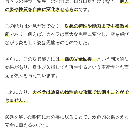
カペラの持つ「変異」の能力は、自分自身だけでなく、
他人
の姿や性質を自由に変化させるもの
です。
この能力は外見だけでなく、
対象の特性や能力までも模倣可
能
であり、例えば、カペラは巨大な黒竜に変化し、空を飛び
ながら炎を吐く姿は黒龍そのものでした。
さらに、この変異能力には
「傷の完全回復」
という副次的な
効果があり、身体が欠損しても再生するという不死性とも言
える強みを与えています。
これにより、
カペラは通常の物理的な攻撃では倒すことがで
きません。
変異を解いた瞬間に元の姿に戻ることで、致命的な傷さえも
完全に癒えるのです。