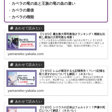
・
カペラの竜の血と王族の竜の血の違い
・
カペラの最後
・カペラの権能
【リゼロ】魔女教大罪司教強さランキング！権能を比
較し最強の大罪司教を考察！
＼アニメを見るならDMMがお得／あの大人気アニメ【リゼロ】
に登場する魔女教大罪司教の強さをランキング形式でご紹介しま
す。1位に君臨するのは、「強欲」担当の大罪司教レグルス・コ
ルニアス。触れたものの時間を停止させるという圧倒的な権能で
敵を瞬時...
yamaneko-yakata.com
【リゼロ】レムが復活するも記憶喪失！？いつ記憶を
取り戻すのかについても解説！（ネタバレ）
リゼロ第6章でついにレムが復活！しかし、彼女はまだ記憶を失
っています。本記事では、レムの復活の瞬間や記憶喪失の影響、
スバルとの関係がどのように変わっていくのかを詳しく解説しま
す。
yamaneko-yakata.com
【リゼロ】シリウスの正体はフォルトナ！？声優や死
亡について解説！（ネタバレ）