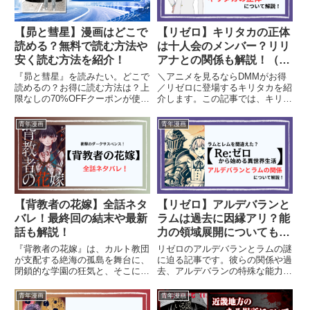
【昴と彗星】漫画はどこで
【リゼロ】キリタカの正体
読める？無料で読む方法や
は十人会のメンバー？リリ
安く読む方法を紹介！
アナとの関係も解説！（ネ
タバレ）
『昴と彗星』を読みたい。どこで
＼アニメを見るならDMMがお得
読めるの？お得に読む方法は？上
／リゼロに登場するキリタカを紹
限なしの70%OFFクーポンが使え
介します。この記事では、キリタ
るブックライブが一番お得です。
カの登場シーンや性格、彼がリリ
『頭文字D』『MFゴースト』に
アナに抱く強い恋慕、そしてキリ
青年漫画
青年漫画
続く、しげの秀一先生の最新作
タカの正体を詳しく解説します。
『昴と彗星』を今すぐお得に読む
また、水門都市プリステラにおけ
なら、ブックライブがおすすめ...
る彼の役割や大罪司教との戦い
も...
【背教者の花嫁】全話ネタ
【リゼロ】アルデバランと
バレ！最終回の結末や最新
ラムは過去に因縁アリ？能
話も解説！
力の領域展開についても解
説！（ネタバレ）
『背教者の花嫁』は、カルト教団
リゼロのアルデバランとラムの謎
が支配する絶海の孤島を舞台に、
に迫る記事です。彼らの関係や過
閉鎖的な学園の狂気と、そこに囚
去、アルデバランの特殊な能力
われた少女たちの抵抗を描く、衝
「領域展開」について詳しく解説
撃のダークサスペンスです。「嘘
しています。スバルとの共通点や
青年漫画
青年漫画
がわかるチカラ」を持つ主人公・
違い、物語に影響を与える伏線も