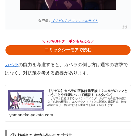
引用元：
【リゼロ】オフィシャルサイト
＼ 70％OFFクーポンもらえる／
コミックシーモアで読む
カペラ
の能力を考慮すると、カペラの倒し方は通常の攻撃で
はなく、対抗策を考える必要があります。
【リゼロ】カペラの正体は元王族！？エルザのママと
いうことや権能について解説！（ネタバレ）
「リゼロ」に登場するカペラ・エメラダ・ルグニカの正体や強力
な「色欲の権能」、エルザやメィリィとの関係を徹底解説。彼女
の謎に迫り、物語における重要性を詳しく紹介します。
yamaneko-yakata.com