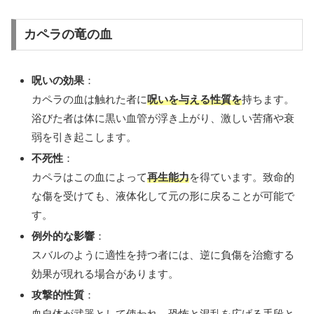
カペラの竜の血
呪いの効果
：
カペラの血は触れた者に
呪いを与える性質を
持ちます。
浴びた者は体に黒い血管が浮き上がり、激しい苦痛や衰
弱を引き起こします。
不死性
：
カペラはこの血によって
再生能力
を得ています。致命的
な傷を受けても、液体化して元の形に戻ることが可能で
す。
例外的な影響
：
スバルのように適性を持つ者には、逆に負傷を治癒する
効果が現れる場合があります。
攻撃的性質
：
血自体が武器として使われ、恐怖と混乱を広げる手段と