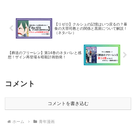
廃人化？救出後のゼニスの状態に
いたワンシーン──桜蘭妃が自ら
ついて解説していきたいと思いま
の子供たちに“毒入りジュース”を
す！
手渡す衝撃の展開に、SNSでは
「まさか本当に殺したの？」「毒
を盛ったってどういうこと？」...
【リゼロ】クルシュの記憶はいつ戻るの？暴
食の大罪司教との関係と黒斑について解説！
（ネタバレ）
【葬送のフリーレン】第14巻のネタバレと感
想！ザイン再登場＆暗殺計画勃発！
コメント
コメントを書き込む
ホーム
青年漫画