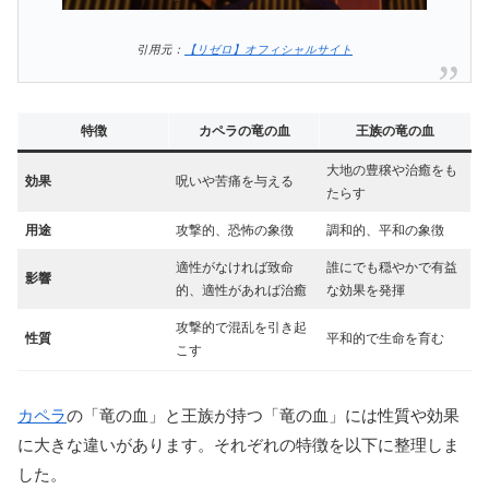
引用元：
【リゼロ】オフィシャルサイト
特徴
カペラの竜の血
王族の竜の血
大地の豊穣や治癒をも
効果
呪いや苦痛を与える
たらす
用途
攻撃的、恐怖の象徴
調和的、平和の象徴
適性がなければ致命
誰にでも穏やかで有益
影響
的、適性があれば治癒
な効果を発揮
攻撃的で混乱を引き起
性質
平和的で生命を育む
こす
カペラ
の「竜の血」と王族が持つ「竜の血」には性質や効果
に大きな違いがあります。それぞれの特徴を以下に整理しま
した。