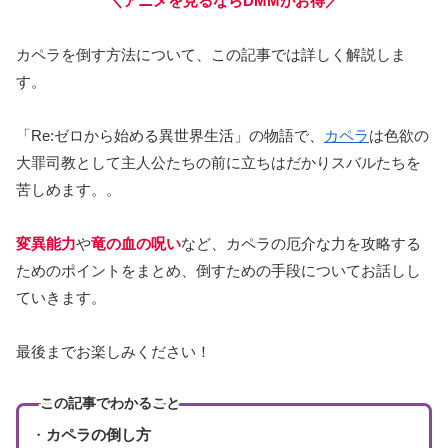
＼アニメを見るならDMMがお得／
カペラを倒す方法について、この記事では詳しく解説しま
す。
「Re:ゼロから始める異世界生活」の物語で、
カペラ
は色欲の
大罪司教として主人公たちの前に立ちはだかりスバルたちを
苦しめます。。
変異能力
や
竜の血の呪い
など、カペラの厄介な力を攻略する
ためのポイントをまとめ、倒すための手段についてお話しし
ていきます。
最後までお楽しみください！
この記事でわかること
・
カペラの倒し方