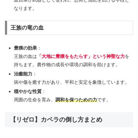
なります。
王族の竜の血
豊穣の効果
：
王族の血は
「大地に豊穣をもたらす」という神聖な力
を
持ちます。農作物の成長や環境の調和を助けます。
治癒能力
：
病や傷を癒す力があり、平和と安定を象徴しています。
穏やかな性質
：
周囲の生命を育み、
調和を保つための力
です。
【リゼロ】カペラの倒し方まとめ