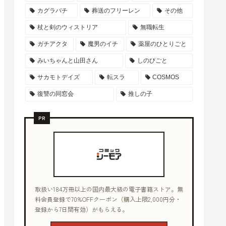
カグラバチ
葬送のフリーレン
その他
杖と剣のウィストリア
無職転生
ガチアクタ
魔男のイチ
薬屋のひとりごと
みいちゃんと山田さん
しのびごと
サカモトデイズ
転スラ
COSMOS
復讐の同窓会
推しの子
PR
取扱い184万冊以上の国内最大級の電子書籍ストア。無
料会員登録で70%OFFクーポン（購入上限2,000円分・
登録から7日間有効）がもらえる。