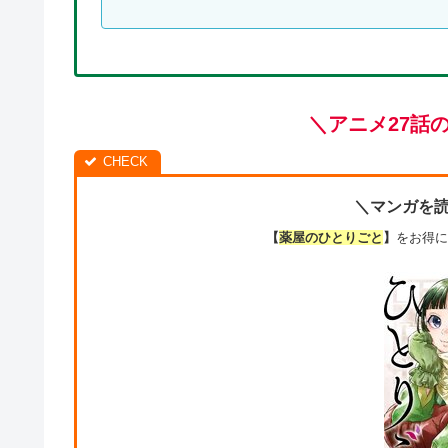
＼アニメ27話
＼マンガを
【
薬屋のひとりごと
】
をお得に