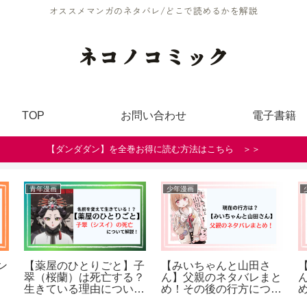
オススメマンガのネタバレ/どこで読めるかを解説
ネコノコミック
TOP
お問い合わせ
電子書籍
【ダンダダン】を全巻お得に読む方法はこちら ＞＞
漫画
女性漫画
少女漫画
と剣のウィストリ
【cocoon ～ある夏の少
【泣いてみ
ロスティの正体と
女たちより～】は何でど
いい】結末
死亡説や性別につい
こで見れる？原作漫画に
イラとマテ
説！（ネタバレ）
ついても解説！
なる？