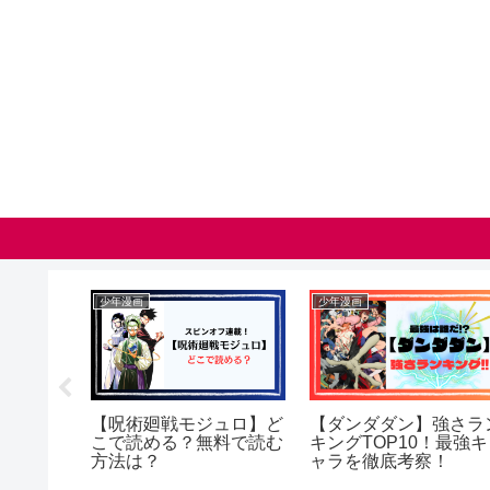
少年漫画
少年漫画
少年
【みいちゃんと山田さ
【ダンダダン】最強キャ
【杖
ん】全話ネタバレまと
ラは口裂け女？カシマレ
ア】
め！最新話までの感想や
イコの強さや正体につい
は？
結末の考察も紹介！
て解説！（ネタバレ）
て解