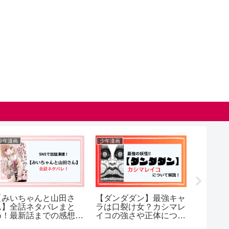
青年漫画
青年漫画
ろ、乞うても
漫画【203号室】百鬼夜
【変なバイト見つ
ネタバレ！レ
行の全話ネタバレ！最終
全話ネタバレまと
ィアスはどう
回の結末も考察！
新話までの感想も