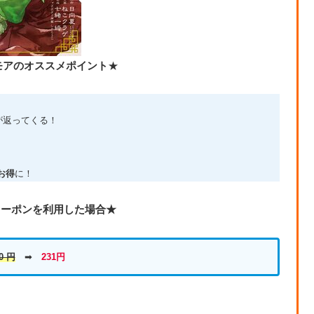
モアのオススメポイント
★
が返ってくる！
お得
に！
Fクーポンを利用した場合★
0 円
➡
231円