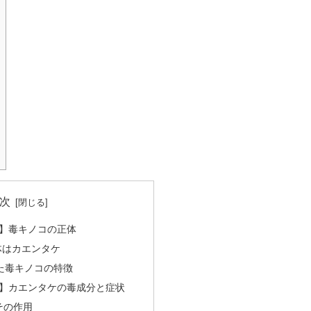
次
】毒キノコの正体
体はカエンタケ
した毒キノコの特徴
】カエンタケの毒成分と症状
その作用