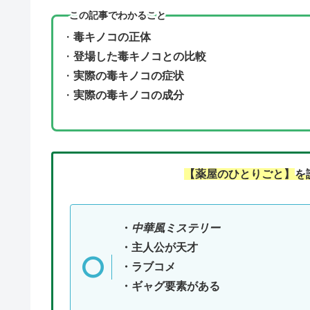
この記事でわかること
・
毒キノコの正体
・
登場した毒キノコとの比較
・
実際の毒キノコの症状
・
実際の毒キノコの成分
【
薬屋のひとりごと
】
を
・
中華風ミステリー
・主人公が天才
・ラブコメ
・ギャグ要素がある