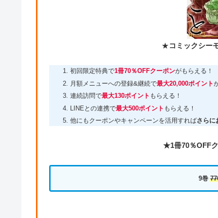
★
コミックシー
初回限定特典で
1冊70％OFFクーポン
がもらえる！
月額メニューへの登録&継続で
最大20,000ポイント
連続訪問で
最大130ポイント
もらえる！
LINEとの連携で
最大500ポイント
もらえる！
他にもクーポンやキャンペーンを活用すれば
さらに
★1冊70％OF
9巻
77