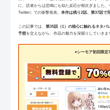
に、読者からは悲鳴にも似た反応が相次ぎました。
Twitter）での衝撃発表。
本作は残り2話、第37話で
この記事では、
第35話（1）の核心に触れるネタバ
予想
を交えながら、作品の魅力を深掘りしていきま
♦
シーモア初回限定7