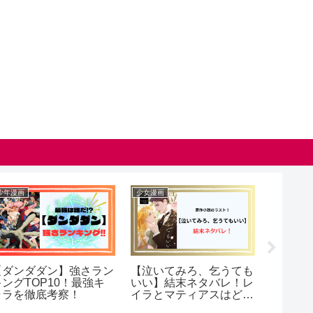
少年漫画
少女漫画
女性漫画
【ダンダダン】強さラン
【泣いてみろ、乞うても
【純白
キングTOP10！最強キ
いい】結末ネタバレ！レ
レスで
ャラを徹底考察！
イラとマティアスはどう
バレと感
なる？
で網羅