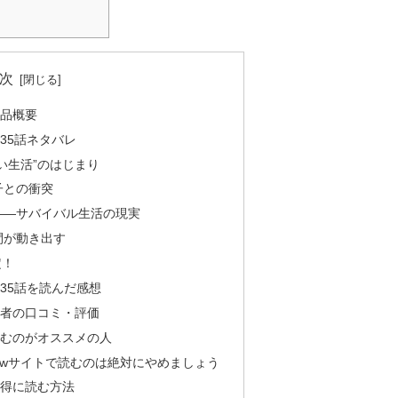
次
作品概要
35話ネタバレ
い生活”のはじまり
子との衝突
——サバイバル生活の現実
間が動き出す
定！
35話を読んだ感想
読者の口コミ・評価
読むのがオススメの人
awサイトで読むのは絶対にやめましょう
お得に読む方法