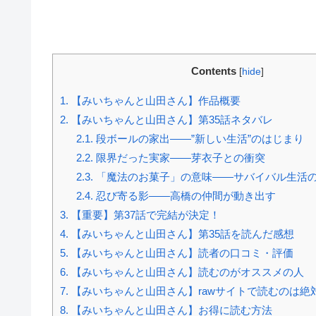
Contents
[
hide
]
1.
【みいちゃんと山田さん】作品概要
2.
【みいちゃんと山田さん】第35話ネタバレ
2.1.
段ボールの家出——”新しい生活”のはじまり
2.2.
限界だった実家——芽衣子との衝突
2.3.
「魔法のお菓子」の意味——サバイバル生活
2.4.
忍び寄る影——高橋の仲間が動き出す
3.
【重要】第37話で完結が決定！
4.
【みいちゃんと山田さん】第35話を読んだ感想
5.
【みいちゃんと山田さん】読者の口コミ・評価
6.
【みいちゃんと山田さん】読むのがオススメの人
7.
【みいちゃんと山田さん】rawサイトで読むのは絶
8.
【みいちゃんと山田さん】お得に読む方法