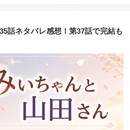
（ネタバレ）
35話ネタバレ感想！第37話で完結も