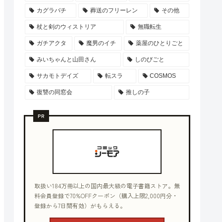
カグラバチ
葬送のフリーレン
その他
杖と剣のウィストリア
無職転生
ガチアクタ
魔男のイチ
薬屋のひとりごと
みいちゃんと山田さん
しのびごと
サカモトデイズ
転スラ
COSMOS
復讐の同窓会
推しの子
PR
取扱い184万冊以上の国内最大級の電子書籍ストア。無
料会員登録で70%OFFクーポン（購入上限2,000円分・
登録から7日間有効）がもらえる。