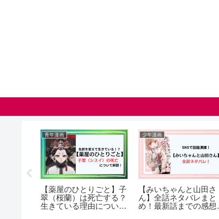
青年漫画
少年漫画
山田さ
【薬屋のひとりごと】子
【みいちゃんと山田さ
バレまと
翠（桜蘭）は死亡する？
ん】全話ネタバレまと
方につい
生きている理由について
め！最新話までの感想
も解説！(ネタバレ）
結末の考察も紹介！