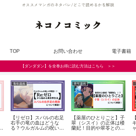
オススメマンガのネタバレ/どこで読めるかを解説
ネコノコミック
TOP
お問い合わせ
電子書籍
【ダンダダン】を全巻お得に読む方法はこちら ＞＞
青年漫画
青年漫画
【リゼロ】スバルの右足
【薬屋のひとりごと】子
右手の竜の血はどうな
翠（シスイ）の正体は楼
や
る？ウルガルムの呪いと
蘭妃！目的や翠苓との関
の関係について解説！
係も解説！（ネタバレ）