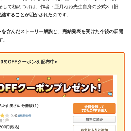
そして極めつけは、作者・亜月ねね先生自身の公式X（旧
完結することが明かされた
のです。
レを含んだストーリー解説
と、
完結発表を受けた今後の展開
す。
0％OFFクーポンを
配布中
♦