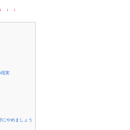
↓ ↓ ↓
の現実
対にやめましょう