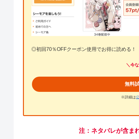
◎初回70％OFFクーポン使用でお得に読める！
＼今な
無料
※詳細は
注：ネタバレが含ま