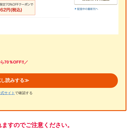
ら70％OFF‼／
試し読みする≫
公式サイト
で確認する
れますのでご注意ください。