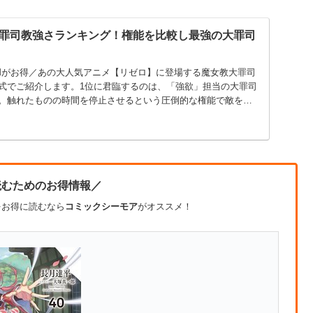
罪司教強さランキング！権能を比較し最強の大罪司
Mがお得／あの大人気アニメ【リゼロ】に登場する魔女教大罪司
式でご紹介します。1位に君臨するのは、「強欲」担当の大罪司
。触れたものの時間を停止させるという圧倒的な権能で敵を瞬
読むためのお得情報／
をお得に読むなら
コミックシーモア
がオススメ！