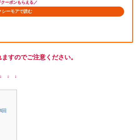
FFクーポンもらえる／
クシーモアで読む
れますのでご注意ください。
↓ ↓ ↓
4回