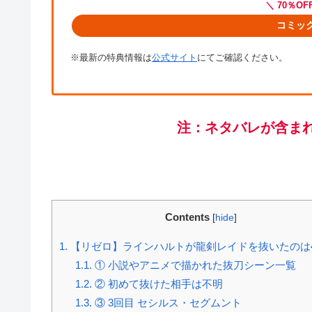
＼ 70％O
コミッ
※最新の特典情報は
公式サイト
にてご確認ください。
注：ネタバレが含ま
Contents
[
hide
]
1.
【リゼロ】ラインハルトが龍剣レイドを抜いたのは
1.1.
① 小説やアニメで描かれた抜刀シーン一覧
1.2.
② 初めて抜けた相手は不明
1.3.
③ 3回目 セシルス・セグムント