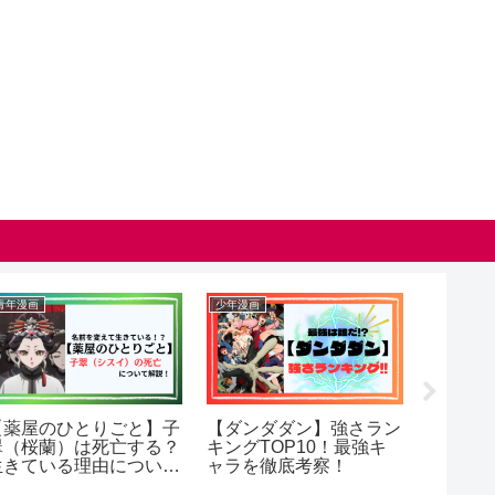
女性漫画
少年漫画
少年漫画
【純白のウエディングド
【杖と剣のウィストリ
【ダン
レスで復讐を】全話ネタ
ア】フィンの正体は？ダ
ラは口
バレと感想！最新63話ま
ンまちのフィンとの関係
イコの
で網羅！
も解説！（ネタバレ）
て解説