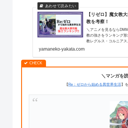
【リゼロ】魔女教大
教を考察！
＼アニメを見るならDM
教の強さをランキング形
教レグルス・コルニアス
時...
yamaneko-yakata.com
＼マンガを
【
Re：ゼロから始める異世界生活
】