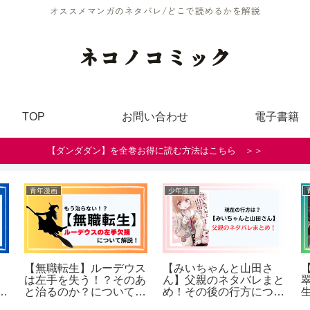
オススメマンガのネタバレ/どこで読めるかを解説
ネコノコミック
TOP
お問い合わせ
電子書籍
【ダンダダン】を全巻お得に読む方法はこちら ＞＞
少年漫画
少年漫画
一
【みいちゃんと山田さ
【みいちゃんと山田さ
要
ん】最終回の結末ネタバ
ん】全話ネタバレまと
）
レ！過去と犯人の因果関
め！最新話までの感想や
係を解説！
結末の考察も紹介！