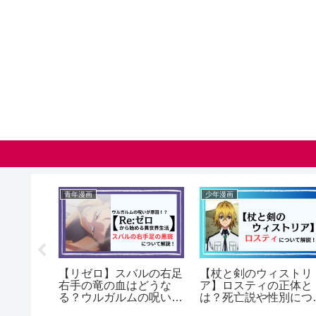
少年漫画
少年漫画
強さラン
【呪術廻戦モジュロ】ど
【葬送のフリーレン】
！最強キ
こで読める？無料で読む
級魔法使い試験編の概
！
方法は？
まとめ（ネタバレ含む