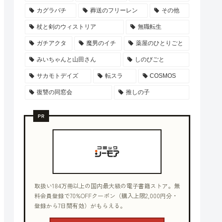
カグラバチ
葬送のフリーレン
その他
杖と剣のウィストリア
無職転生
ガチアクタ
魔男のイチ
薬屋のひとりごと
みいちゃんと山田さん
しのびごと
サカモトデイズ
転スラ
COSMOS
復讐の同窓会
推しの子
PR
取扱い184万冊以上の国内最大級の電子書籍ストア。無
料会員登録で70%OFFクーポン（購入上限2,000円分・
登録から7日間有効）がもらえる。