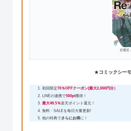
引用元
★
コミックシー
初回限定
70％OFFクーポン(最大2,000円分）
LINEの連携で
500pt
獲得！
最大48.5％
楽天ポイント還元！
無料・SALEを毎日大量更新!
他の特典で
さらにお得
に！