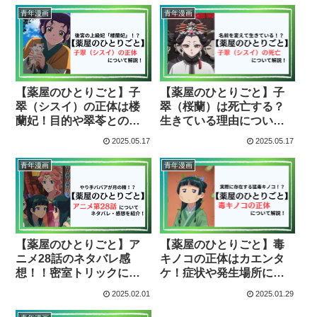
青年漫画
青年漫画
【薬屋のひとりごと】子
【薬屋のひとりごと】子
翠（シスイ）の正体は楼
翠（桜蘭）は死亡する？
蘭妃！目的や翠苓との関
生きている理由について
係も解説！（ネタバレ）
も解説！(ネタバレ）
2025.05.17
2025.05.17
青年漫画
青年漫画
【薬屋のひとりごと】ア
【薬屋のひとりごと】毒
ニメ28話のネタバレ感
キノコの正体はカエンタ
想！！密室トリックにつ
ケ！症状や発生場所につ
いても解説！
いて解説！
2025.02.01
2025.01.29