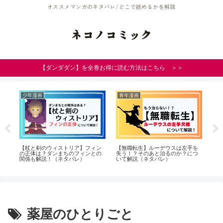
オススメマンガのネタバレ/どこで読めるかを解説
ネコノコミック
【ダンダダン】を全巻お得に読む方法はこちら ＞＞
少年漫画
青年漫画
少
ス
【杖と剣のウィストリア】フィン
【無職転生】ルーデウスは左手を
【
苓
の正体は？ダンまちのフィンとの
失う！？そのあと治るのか？につ
末
関係も解説！（ネタバレ）
いて解説（ネタバレ）
は
薬屋のひとりごと