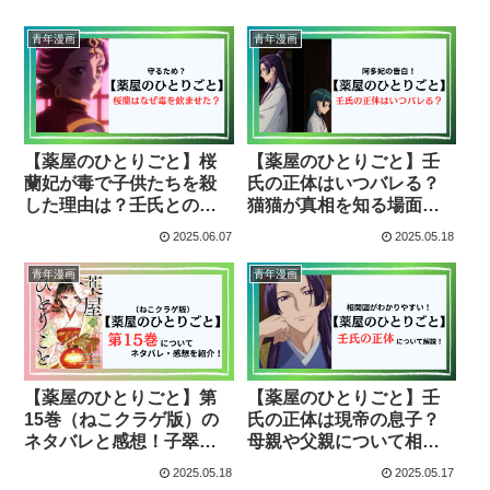
青年漫画
青年漫画
【薬屋のひとりごと】桜
【薬屋のひとりごと】壬
蘭妃が毒で子供たちを殺
氏の正体はいつバレる？
した理由は？壬氏との約
猫猫が真相を知る場面を
束の意味をネタバレ解
解説！
2025.06.07
2025.05.18
説！
青年漫画
青年漫画
【薬屋のひとりごと】第
【薬屋のひとりごと】壬
15巻（ねこクラゲ版）の
氏の正体は現帝の息子？
ネタバレと感想！子翠の
母親や父親について相関
正体は楼蘭妃だった!?
図で解説！（ネタバレ）
2025.05.18
2025.05.17