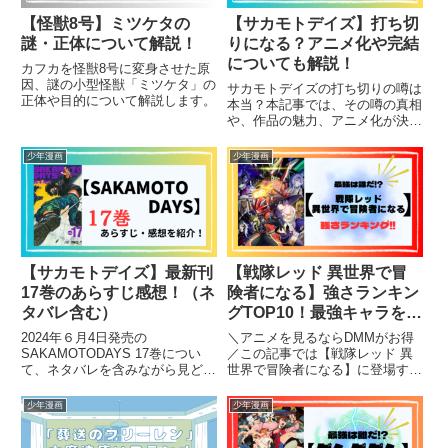
【怪獣8号】ミツケタの
【サカモトデイズ】打ち切
謎・正体について解説！
りになる？アニメ化や完結
についても解説！
カフカを怪獣8号に変身させた原
因、謎の小型怪獣「ミツケタ」の
サカモトデイズの打ち切りの噂は
正体や目的について解説します。
本当？本記事では、その噂の真相
や、作品の魅力、アニメ化が決定
した最新情報を徹底解説！
少年漫画
少年漫画
【サカモトデイズ】最新刊
【戦隊レッド 異世界で冒
17巻のあらすじ感想！（ネ
険者になる】強さランキン
タバレ含む）
グTOP10！最強キャラを徹
底考察！
2024年６月4日発売の
＼アニメを見るならDMMがお得
SAKAMOTODAYS 17巻につい
／この記事では【戦隊レッド 異
て、ネタバレを含みながら見どこ
世界で冒険者になる】に登場する
ろやあらすじ、感想を紹介しま
キャラクターの強さをランク表/
す。
ランキング形式で発表します。そ
少年漫画
少年漫画
れぞれの強さや特徴的な妖術につ
いて詳しく解説します。最新話