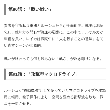
第90話：「醜い戦い」
賢者を守る私兵軍団とルーシュたちが全面衝突。戦場は泥沼
化し、敵味方を問わず流血の応酬に。この中で、ルサルカが
重傷を負い、レイカは戦闘中に「人を殺すことの意味」を問
い直すシーンが印象的。
戦いが終わっても何も残らない「醜さ」が浮き彫りになる。
第91話：「攻撃型マクロドライブ」
ルーシュが“移動魔法”として使っていたマクロドライブを攻撃
用に転用。粒子操作により、空間を歪める衝撃波を放ち、戦
局を一変させる。