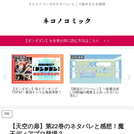
オススメマンガのネタバレ/どこで読めるかを解説
ネコノコミック
【ダンダダン】を全巻お得に読む方法はこちら ＞＞
少年漫画
少年漫画
青
ン
【ダンダダン】強さランキング
【葬送のフリーレン】一級魔法使
【
の
TOP10！最強キャラを徹底考察！
い試験編の概要まとめ（ネタバレ
イ
含む）
と
PR
【天空の扉】第22巻のネタバレと感想！魔
王ディアブロ登場？