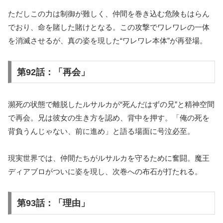
ただしこの力は制御が難しく、仲間を巻き込む危険もはらん
でおり、命を賭した賭けとなる。この攻撃でワレワレの一体
を消滅させるが、真の姿を現した“ワレワレ本体”が再登場。
第92話：「再会」
瀕死の状態で離脱したルサルカが“死んだはずの兄”と精神空間
で再会。兄は彼女の生き方を認め、背中を押す。「俺の死を
背負うんじゃない、前に進め」と語る場面に号泣必至。
現実世界では、仲間たちがルサルカを守るために奮闘。魔王
ディアブロがついに姿を現し、次巻への布石が打たれる。
第93話：「理由」