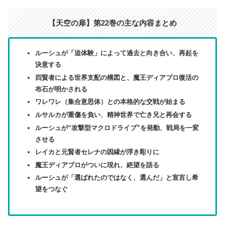
【
天空の扉】第22巻
の主な内容まとめ
ルーシュが「追体験」によって過去と向き合い、再起を
決意する
四賢者による世界支配の構図と、魔王ディアブロ復活の
布石が明かされる
ワレワレ（集合意思体）との本格的な交戦が始まる
ルサルカが重傷を負い、精神世界で亡き兄と再会する
ルーシュが“攻撃型マクロドライブ”を発動、戦局を一変
させる
レイカと元賢者セレナの因縁が浮き彫りに
魔王ディアブロがついに現れ、絶望を語る
ルーシュが「選ばれたのではなく、選んだ」と宣言し希
望をつなぐ