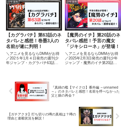
発表します。それぞれの強さや特
でご注意ください）
少年漫画
少年漫画
徴的な武器について詳しく解説し
ます。漫画版の各キャラの強さラ
ンキングですのネタバレを含みま
す...
【カグラバチ】第63話のネ
【魔男のイチ】第20話のネ
タバレと感想！巻墨3人の
タバレ感想！予言の魔女
名前が遂に判明！
「ジキシローネ」が登場！
＼アニメを見るならDMMがお得
＼アニメを見るならDMMがお得
／202５年1月４日発売の週刊少
／2025年2月3日発売の週刊少年
年ジャンプ・カグラバチ63話に
ジャンプ・魔男のイチ第20話に
ついて、ネタバレを含みながら見
ついて、ネタバレを含みながら見
どころやあらすじ、感想を紹介し
どころやあらすじ、感想を紹介し
ます。【カグラバチ】を読むのが
ます。【魔男のイチ】を読むのが
オススメの人はこちら！・王道ジ
オススメの人はこちら！・王道少
ャンプ・ダークファンタジー系...
年漫画・魔法ファンタジー系...
『真綿の檻【マイクロ】番外編 ～unnamed
～』のネタバレと感想！名前を呼べなかった
父と娘の再会？
【ガチアクタ】打ち切りの噂の真相は？噂の
理由と連載状況を解説！