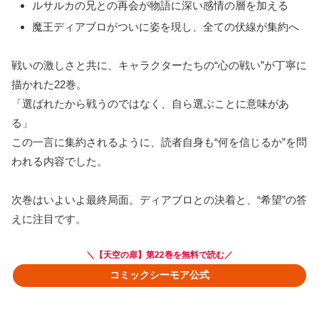
ルサルカの兄との再会が物語に深い感情の層を加える
魔王ディアブロがついに姿を現し、全ての伏線が集約へ
戦いの激しさと共に、キャラクターたちの“心の戦い”が丁寧に
描かれた22巻。
「選ばれたから戦うのではなく、自ら選ぶことに意味があ
る」
この一言に集約されるように、読者自身も“何を信じるか”を問
われる内容でした。
次巻はいよいよ最終局面。ディアブロとの決着と、“希望”の答
えに注目です。
＼【
天空の扉】第22巻
を無料で読む／
コミックシーモア公式