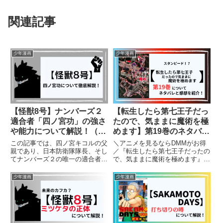
関連記事
少年漫画
少年漫画
【怪獣8号】ナンバーズ２
【転生したら第七王子だっ
適合者「四ノ宮功」の強さ
たので、気ままに魔術を極
や能力について解説！（ネ
めます】第19巻のネタバレ
タバレ）
と感想！アルベルト覚醒＆
この記事では、四ノ宮キコルの父
＼アニメを見るならDMMがお得
三黒天決着！
親であり、日本防衛隊隊長、そし
／『転生したら第七王子だったの
てナンバーズ２の唯一の適合者。
で、気ままに魔術を極めます』第
四ノ宮功ががどのような人物か詳
19巻では、ロイドが、魔族の陰
しく解説していきたいと思いま
謀や兄アルベルトの過去が交錯
少年漫画
少年漫画
す。（ネタバレを含みます）
し、物語は一気に核心へと加速し
ます。三黒天との連戦、謎の死霊
使いナナシとの激突、そして“命
を...