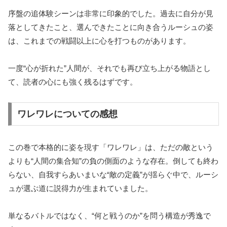
序盤の追体験シーンは非常に印象的でした。過去に自分が見
落としてきたこと、選んできたことに向き合うルーシュの姿
は、これまでの戦闘以上に心を打つものがあります。
一度“心が折れた”人間が、それでも再び立ち上がる物語とし
て、読者の心にも強く残るはずです。
ワレワレについての感想
この巻で本格的に姿を現す「ワレワレ」は、ただの敵という
よりも“人間の集合知”の負の側面のような存在。倒しても終わ
らない、自我すらあいまいな“敵の定義”が揺らぐ中で、ルーシ
ュが選ぶ道に説得力が生まれていました。
単なるバトルではなく、“何と戦うのか”を問う構造が秀逸で