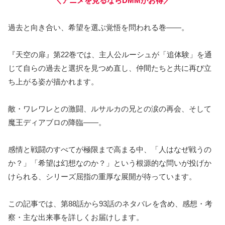
＼アニメを見るならDMMがお得／
過去と向き合い、希望を選ぶ覚悟を問われる巻――。
『天空の扉』第22巻では、主人公ルーシュが「追体験」を通
じて自らの過去と選択を見つめ直し、仲間たちと共に再び立
ち上がる姿が描かれます。
敵・ワレワレとの激闘、ルサルカの兄との涙の再会、そして
魔王ディアブロの降臨――。
感情と戦闘のすべてが極限まで高まる中、「人はなぜ戦うの
か？」「希望は幻想なのか？」という根源的な問いが投げか
けられる、シリーズ屈指の重厚な展開が待っています。
この記事では、第88話から93話のネタバレを含め、感想・考
察・主な出来事を詳しくお届けします。