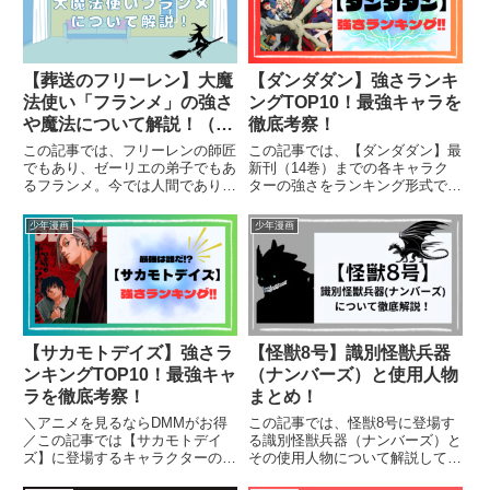
42話（2025年1月）までの各...
【葬送のフリーレン】大魔
【ダンダダン】強さランキ
法使い「フランメ」の強さ
ングTOP10！最強キャラを
や魔法について解説！（ネ
徹底考察！
タバレ）
この記事では、フリーレンの師匠
この記事では、【ダンダダン】最
でもあり、ゼーリエの弟子でもあ
新刊（14巻）までの各キャラク
るフランメ。今では人間でありな
ターの強さをランキング形式で紹
がら1000年前から語り継がれる
介し、最強キャラを考察していき
大魔法使いです。その強さや性
ます。（ネタバレを含みます）
少年漫画
少年漫画
格、過去、人物関係に至るまでま
とめて解説していきます。（ネタ
バレ含む）
【サカモトデイズ】強さラ
【怪獣8号】識別怪獣兵器
ンキングTOP10！最強キャ
（ナンバーズ）と使用人物
ラを徹底考察！
まとめ！
＼アニメを見るならDMMがお得
この記事では、怪獣8号に登場す
／この記事では【サカモトデイ
る識別怪獣兵器（ナンバーズ）と
ズ】に登場するキャラクターの強
その使用人物について解説してい
さをランク表/ランキング形式で
きます。（ネタバレを含みますの