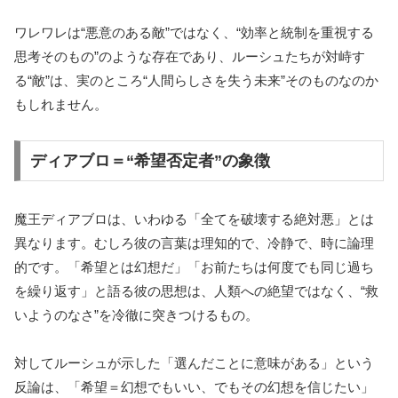
ワレワレは“悪意のある敵”ではなく、“効率と統制を重視する
思考そのもの”のような存在であり、ルーシュたちが対峙す
る“敵”は、実のところ“人間らしさを失う未来”そのものなのか
もしれません。
ディアブロ＝“希望否定者”の象徴
魔王ディアブロは、いわゆる「全てを破壊する絶対悪」とは
異なります。むしろ彼の言葉は理知的で、冷静で、時に論理
的です。「希望とは幻想だ」「お前たちは何度でも同じ過ち
を繰り返す」と語る彼の思想は、人類への絶望ではなく、“救
いようのなさ”を冷徹に突きつけるもの。
対してルーシュが示した「選んだことに意味がある」という
反論は、「希望＝幻想でもいい、でもその幻想を信じたい」