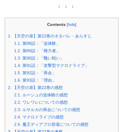
↓ ↓ ↓
Contents
[
hide
]
1.
【天空の扉】第22巻のネタバレ・あらすじ
1.1.
第88話：「追体験」
1.2.
第89話：「権力者」
1.3.
第90話：「醜い戦い」
1.4.
第91話：「攻撃型マクロドライブ」
1.5.
第92話：「再会」
1.6.
第93話：「理由」
2.
【天空の扉】第22巻の感想
2.1.
ルーシュの追体験の感想
2.2.
ワレワレについての感想
2.3.
ルサルカの再会についての感想
2.4.
マクロドライブの感想
2.5.
魔王ディアブロ登場についての感想
3.
【天空の扉】第22巻の考察