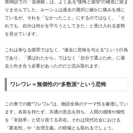
第88話での「追体験」は、よくある“後悔と謝罪”の構造に留ま
りませんでした。ルーシュは過去の選択に確かに痛みを感じ
ているが、それを「なかったこと」にするのではなく、「そ
れでも、自分は何かを守ろうとしてきた」と受け入れる姿勢
を見せています。
これは単なる贖罪ではなく、“過去に意味を与える”という行為
であり、「選ばれたから」ではなく「自分で選ぶため」に過
去と向き合う必要があったのだと読み取れます。
ワレワレ＝無個性の“多数派”という恐怖
この巻での敵“ワレワレ”は、物語全体のテーマ性を象徴してい
ます。名前を持たず、共通の意志を持ち、人間の感情や個性
を「非効率」と切り捨てる存在。それは現代社会における
「匿名性」や「合理主義」の暗喩とも取れるでしょう。