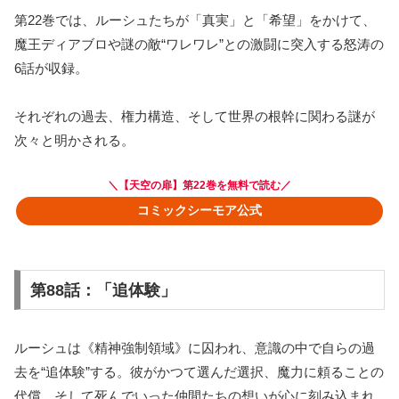
第22巻では、ルーシュたちが「真実」と「希望」をかけて、
魔王ディアブロや謎の敵“ワレワレ”との激闘に突入する怒涛の
6話が収録。
それぞれの過去、権力構造、そして世界の根幹に関わる謎が
次々と明かされる。
＼【
天空の扉】第22巻
を無料で読む／
コミックシーモア公式
第88話：「追体験」
ルーシュは《精神強制領域》に囚われ、意識の中で自らの過
去を“追体験”する。彼がかつて選んだ選択、魔力に頼ることの
代償、そして死んでいった仲間たちの想いが心に刻み込まれ