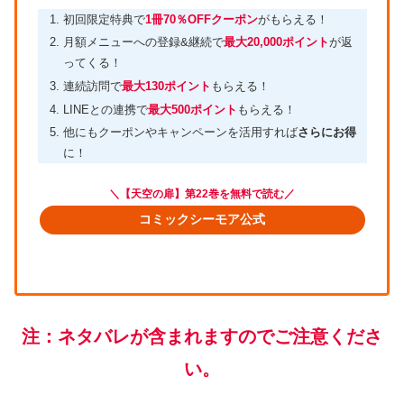
初回限定特典で
1冊70％OFFクーポン
がもらえる！
月額メニューへの登録&継続で
最大20,000ポイント
が返
ってくる！
連続訪問で
最大130ポイント
もらえる！
LINEとの連携で
最大500ポイント
もらえる！
他にもクーポンやキャンペーンを活用すれば
さらにお得
に！
＼【
天空の扉】第22巻
を無料で読む／
コミックシーモア公式
注：ネタバレが含まれますのでご注意くださ
い。