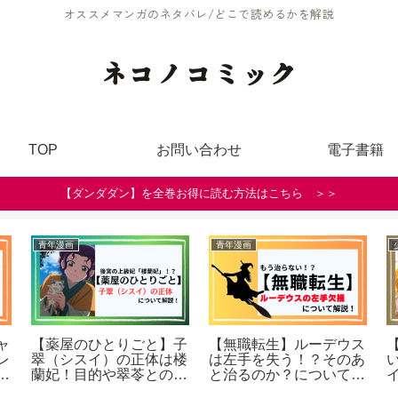
オススメマンガのネタバレ/どこで読めるかを解説
ネコノコミック
TOP
お問い合わせ
電子書籍
【ダンダダン】を全巻お得に読む方法はこちら ＞＞
少年漫画
少年漫画
青年
【葬送のフリーレン】一
【呪術廻戦モジュロ】ど
【
級魔法使い試験編の概要
こで読める？無料で読む
翠
まとめ（ネタバレ含む）
方法は？
生
も