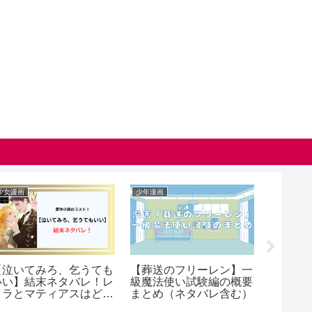
漫画
青年漫画
少年漫画
薬屋のひとりごと】子
漫画【203号室】百鬼夜
【杖と剣
（桜蘭）は死亡する？
行の全話ネタバレ！最終
ア】ロス
きている理由について
回の結末も考察！
は？死亡
解説！(ネタバレ）
て解説！