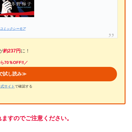
コミックシーモア
が
約237円
に！
ら70％OFF‼
／
で試し読み≫
公式サイト
で確認する
れますのでご注意ください。