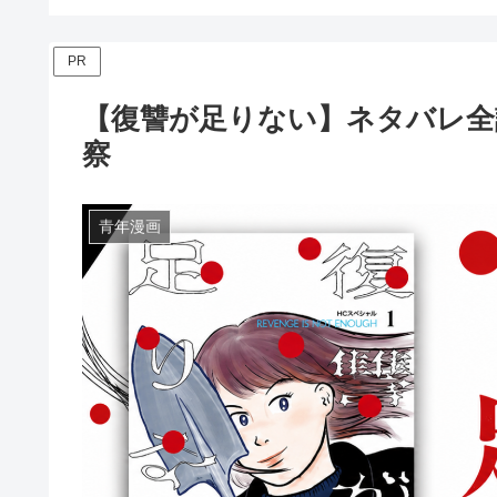
PR
【復讐が足りない】ネタバレ全
察
青年漫画