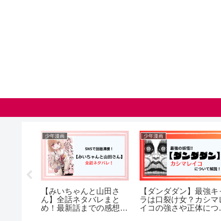
青年漫画
少女漫画
と】子
【無職転生】ルーデウス
【泣いてみろ、乞うても
体は楼
は左手を失う！？そのあ
いい】結末ネタバレ！レ
との関
と治るのか？について解
イラとマティアスはどう
バレ）
説（ネタバレ）
なる？