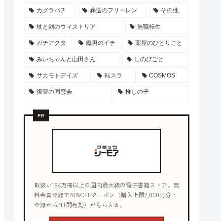
カグラバチ
葬送のフリーレン
その他
杖と剣のウィストリア
無職転生
ガチアクタ
魔男のイチ
薬屋のひとりごと
みいちゃんと山田さん
しのびごと
サカモトデイズ
転スラ
COSMOS
復讐の同窓会
推しの子
PR
取扱い184万冊以上の国内最大級の電子書籍ストア。無
料会員登録で70%OFFクーポン（購入上限2,000円分・
登録から7日間有効）がもらえる。