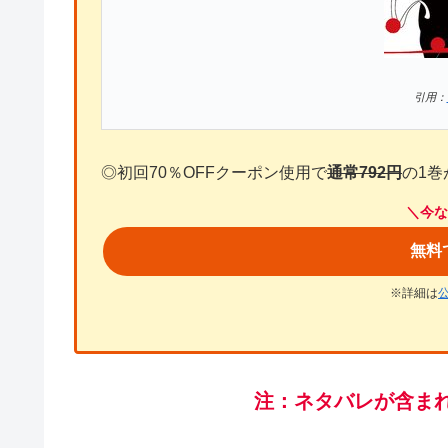
引用：
◎初回70％OFFクーポン使用で
通常792円
の1巻
＼今な
無料
※詳細は
注：ネタバレが含ま