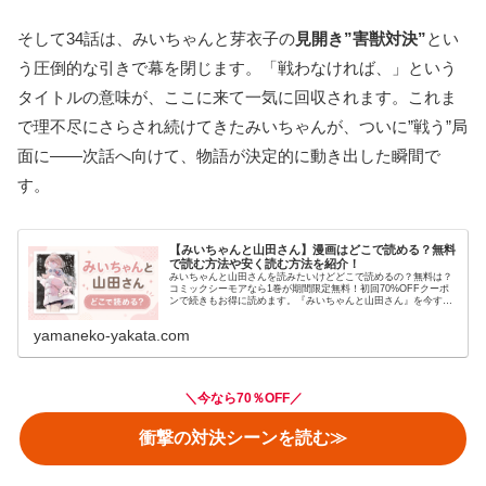
そして34話は、みいちゃんと芽衣子の
見開き”害獣対決”
とい
う圧倒的な引きで幕を閉じます。「戦わなければ、」という
タイトルの意味が、ここに来て一気に回収されます。これま
で理不尽にさらされ続けてきたみいちゃんが、ついに”戦う”局
面に——次話へ向けて、物語が決定的に動き出した瞬間で
す。
【みいちゃんと山田さん】漫画はどこで読める？無料
で読む方法や安く読む方法を紹介！
みいちゃんと山田さんを読みたいけどどこで読めるの？無料は？
コミックシーモアなら1巻が期間限定無料！初回70%OFFクーポ
ンで続きもお得に読めます。『みいちゃんと山田さん』を今すぐ
読むなら、コミックシーモアがおすすめです。全6巻配信中で1巻
が...
yamaneko-yakata.com
＼
今なら70％OFF
／
衝撃の対決シーンを読む≫