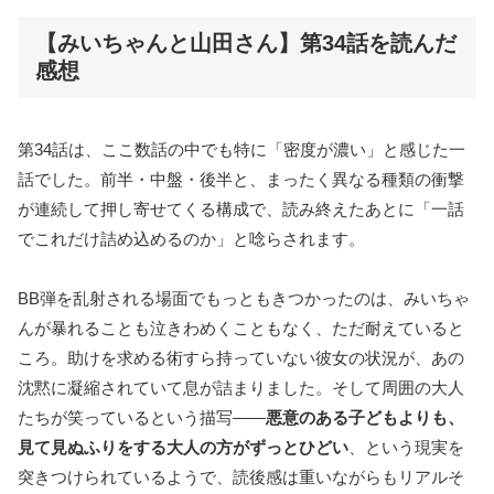
【みいちゃんと山田さん】第34話を読んだ
感想
第34話は、ここ数話の中でも特に「密度が濃い」と感じた一
話でした。前半・中盤・後半と、まったく異なる種類の衝撃
が連続して押し寄せてくる構成で、読み終えたあとに「一話
でこれだけ詰め込めるのか」と唸らされます。
BB弾を乱射される場面でもっともきつかったのは、みいちゃ
んが暴れることも泣きわめくこともなく、ただ耐えていると
ころ。助けを求める術すら持っていない彼女の状況が、あの
沈黙に凝縮されていて息が詰まりました。そして周囲の大人
たちが笑っているという描写——
悪意のある子どもよりも、
見て見ぬふりをする大人の方がずっとひどい
、という現実を
突きつけられているようで、読後感は重いながらもリアルそ