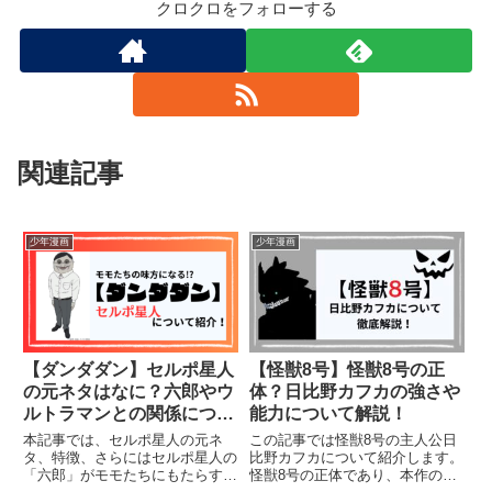
クロクロをフォローする
関連記事
少年漫画
少年漫画
【ダンダダン】セルポ星人
【怪獣8号】怪獣8号の正
の元ネタはなに？六郎やウ
体？日比野カフカの強さや
ルトラマンとの関係につい
能力について解説！
て解説！（ネタバレ）
本記事では、セルポ星人の元ネ
この記事では怪獣8号の主人公日
タ、特徴、さらにはセルポ星人の
比野カフカについて紹介します。
「六郎」がモモたちにもたらす影
怪獣8号の正体であり、本作の主