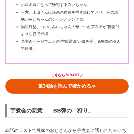
ボロボロになって帰宅するみいちゃん。
一方、山田さんは漫画の原稿を描き続けており、その絵
柄がみいちゃんのシーンとシンクロ。
物語終盤、ついにみいちゃんの母・中村芽衣子が”怪物”の
ような姿で登場。
見開きページで二人の”害獣対決”が幕を開ける衝撃の引き
で終幕。
＼
今なら70％OFF
／
第34話を読んで確かめる≫
芋煮会の悪意——BB弾の「狩り」
33話のラストで農家のおじさんから芋煮会に誘われたみいち