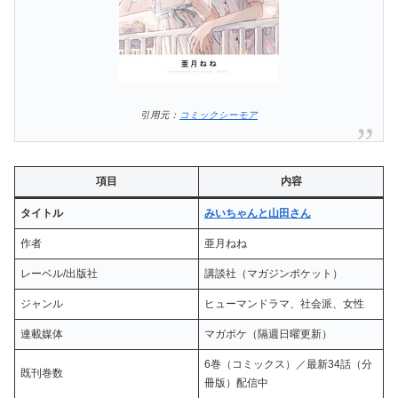
引用元：
コミックシーモア
項目
内容
タイトル
みいちゃんと山田さん
作者
亜月ねね
レーベル/出版社
講談社（マガジンポケット）
ジャンル
ヒューマンドラマ、社会派、女性
連載媒体
マガポケ（隔週日曜更新）
6巻（コミックス）／最新34話（分
既刊巻数
冊版）配信中