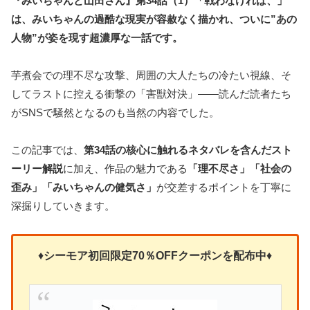
『みいちゃんと山田さん』第34話（1）「戦わなければ、」
は、みいちゃんの過酷な現実が容赦なく描かれ、ついに”あの
人物”が姿を現す超濃厚な一話です。
芋煮会での理不尽な攻撃、周囲の大人たちの冷たい視線、そ
してラストに控える衝撃の「害獣対決」——読んだ読者たち
がSNSで騒然となるのも当然の内容でした。
この記事では、
第34話の核心に触れるネタバレを含んだスト
ーリー解説
に加え、作品の魅力である
「理不尽さ」「社会の
歪み」「みいちゃんの健気さ」
が交差するポイントを丁寧に
深掘りしていきます。
♦
シーモア初回限定70％OFFクーポンを
配布中
♦