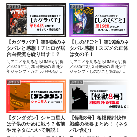
響について深掘りしていきます。
人公がどのような人物か詳しく解
さらに、セルポ六郎がどのように
説します。（ネタバレ含む）
少年漫画
少年漫画
してモモたちと協力し、物語の展
開にどんな影響を与えているのか
も紹介します。ダンダダンの魅力
を...
【カグラバチ】第64話のネ
【しのびごと】第19話のネ
タバレと感想！チヒロが居
タバレ感想！スズメの正体
合白禊流を繰り出す！？
は女の子！
＼アニメを見るならDMMがお得
＼アニメを見るならDMMがお得
／202５年1月20日発売の週刊少
／2025年2月3日発売の週刊少年
年ジャンプ・カグラバチ64話に
ジャンプ・しのびごと第19話に
ついて、ネタバレを含みながら見
ついて、ネタバレを含みながら見
どころやあらすじ、感想を紹介し
どころやあらすじ、感想を紹介し
少年漫画
少年漫画
ます。【カグラバチ】を読むのが
ます。【しのびごと】を読むのが
オススメの人はこちら！・王道ジ
オススメの人はこちら！・王道少
ャンプ・ダークファンタジー...
年漫画・忍者系・主人公ちょ...
【ダンダダン】シャコ星人
【怪獣8号】相模原討伐作
は子供のために戦う？名前
戦編の概要まとめ！（ネタ
や元ネタについて解説！
バレ含む）