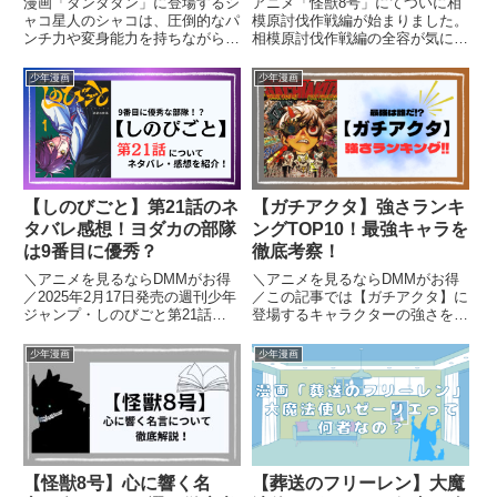
漫画「ダンダダン」に登場するシ
アニメ「怪獣8号」にてついに相
ャコ星人のシャコは、圧倒的なパ
模原討伐作戦編が始まりました。
ンチ力や変身能力を持ちながら
相模原討伐作戦編の全容が気にな
も、愛する息子・チキチータのた
って仕方がないという人に見どこ
めに働いています。この記事で
ろを紹介します！
少年漫画
少年漫画
は、シャコ星人の基本情報や能
力、物語の展開、さらには元ネタ
を徹底解説します！この記事でわ
かるこ...
【しのびごと】第21話のネ
【ガチアクタ】強さランキ
タバレ感想！ヨダカの部隊
ングTOP10！最強キャラを
は9番目に優秀？
徹底考察！
＼アニメを見るならDMMがお得
＼アニメを見るならDMMがお得
／2025年2月17日発売の週刊少年
／この記事では【ガチアクタ】に
ジャンプ・しのびごと第21話に
登場するキャラクターの強さをラ
ついて、ネタバレを含みながら見
ンク表/ランキング形式で発表し
どころやあらすじ、感想を紹介し
ます。それぞれの強さや特徴的な
少年漫画
少年漫画
ます。【しのびごと】を読むのが
妖術について詳しく解説します。
オススメの人はこちら！・王道少
最新刊14巻までの各キャラの強
年漫画・忍者系・主人公ち...
さランキングですのネタバレを
含...
【怪獣8号】心に響く名
【葬送のフリーレン】大魔