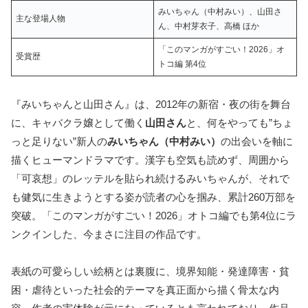
みいちゃん（中村みい）、山田さ
主な登場人物
ん、中村芽衣子、高橋 ほか
「このマンガがすごい！2026」オ
受賞歴
トコ編 第4位
『みいちゃんと山田さん』は、2012年の新宿・夜の街を舞台
に、キャバクラ嬢として働く
山田さん
と、何をやっても”ちょ
っと足りない”新人の
みいちゃん（中村みい）
の出会いを軸に
描くヒューマンドラマです。漢字も空気も読めず、周囲から
「可哀想」のレッテルを貼られ続けるみいちゃんが、それで
も健気に生きようとする姿が読者の心を掴み、累計260万部を
突破。「このマンガがすごい！2026」オトコ編でも第4位にラ
ンクインした、今まさに注目の作品です。
表紙の可愛らしい絵柄とは裏腹に、境界知能・発達障害・貧
困・虐待といった社会的テーマを真正面から描く骨太な内