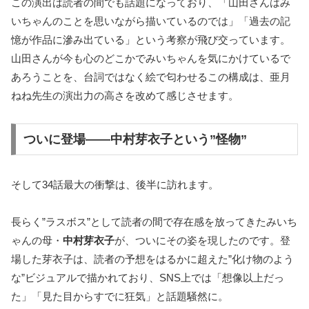
この演出は読者の間でも話題になっており、「山田さんはみ
いちゃんのことを思いながら描いているのでは」「過去の記
憶が作品に滲み出ている」という考察が飛び交っています。
山田さんが今も心のどこかでみいちゃんを気にかけているで
あろうことを、台詞ではなく絵で匂わせるこの構成は、亜月
ねね先生の演出力の高さを改めて感じさせます。
ついに登場——中村芽衣子という”怪物”
そして34話最大の衝撃は、後半に訪れます。
長らく”ラスボス”として読者の間で存在感を放ってきたみいち
ゃんの母・
中村芽衣子
が、ついにその姿を現したのです。登
場した芽衣子は、読者の予想をはるかに超えた”化け物のよう
な”ビジュアルで描かれており、SNS上では「想像以上だっ
た」「見た目からすでに狂気」と話題騒然に。