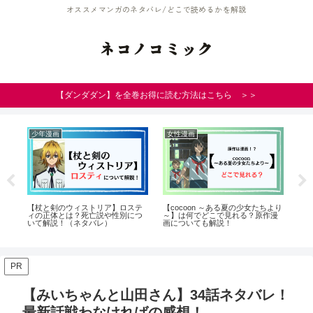
オススメマンガのネタバレ/どこで読めるかを解説
ネコノコミック
【ダンダダン】を全巻お得に読む方法はこちら ＞＞
少年漫画
女性漫画
青
【杖と剣のウィストリア】ロステ
【cocoon ～ある夏の少女たちより
【
察！
ィの正体とは？死亡説や性別につ
～】は何でどこで見れる？原作漫
の
いて解説！（ネタバレ）
画についても解説！
い
バ
PR
【みいちゃんと山田さん】34話ネタバレ！
最新話戦わなければの感想！