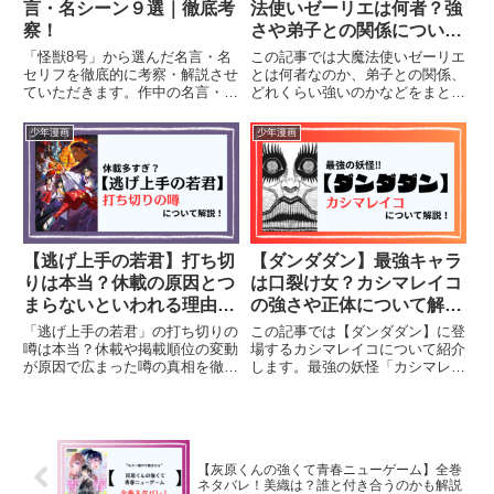
言・名シーン９選｜徹底考
法使いゼーリエは何者？強
察！
さや弟子との関係について
解説！（ネタバレ）
「怪獣8号」から選んだ名言・名
この記事では大魔法使いゼーリエ
セリフを徹底的に考察・解説させ
とは何者なのか、弟子との関係、
ていただきます。作中の名言・名
どれくらい強いのかなどをまとめ
セリフはどれも心に刺さり考えさ
て紹介します。（ネタバレあり）
せられるものばかりです。登場人
不器用で実は思いやりのあるゼー
少年漫画
少年漫画
物の発言の意図を読み取り、詳し
リエのやさしさをまとめました。
く解説します。
【逃げ上手の若君】打ち切
【ダンダダン】最強キャラ
りは本当？休載の原因とつ
は口裂け女？カシマレイコ
まらないといわれる理由を
の強さや正体について解
解説！
説！（ネタバレ）
「逃げ上手の若君」の打ち切りの
この記事では【ダンダダン】に登
噂は本当？休載や掲載順位の変動
場するカシマレイコについて紹介
が原因で広まった噂の真相を徹底
します。最強の妖怪「カシマレイ
解説します。さらに、つまらない
コ」がどんな妖怪なのか詳しく解
と言われる理由や、逆に作品の魅
説していきたいと思います。
力を感じるポイントも紹介。アニ
メ化の影響で今後も注目が高まる
本作の展開を詳しくお届けしま
【灰原くんの強くて青春ニューゲーム】全巻
す。
ネタバレ！美織は？誰と付き合うのかも解説