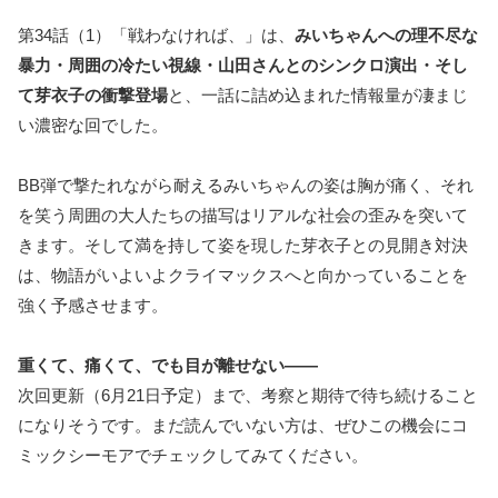
第34話（1）「戦わなければ、」は、
みいちゃんへの理不尽な
暴力・周囲の冷たい視線・山田さんとのシンクロ演出・そし
て芽衣子の衝撃登場
と、一話に詰め込まれた情報量が凄まじ
い濃密な回でした。
BB弾で撃たれながら耐えるみいちゃんの姿は胸が痛く、それ
を笑う周囲の大人たちの描写はリアルな社会の歪みを突いて
きます。そして満を持して姿を現した芽衣子との見開き対決
は、物語がいよいよクライマックスへと向かっていることを
強く予感させます。
重くて、痛くて、でも目が離せない——
次回更新（6月21日予定）まで、考察と期待で待ち続けること
になりそうです。まだ読んでいない方は、ぜひこの機会にコ
ミックシーモアでチェックしてみてください。