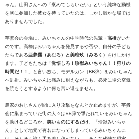
ゃん。山田さんへの「褒めてもらいたい」という純粋な動機
を胸に参加した彼女を待っていたのは、しかし温かな場では
ありませんでした。
芋煮会の会場に、みいちゃんの中学時代の先輩・
高橋
がいた
のです。高橋はみいちゃんを発見するや否や、自分の子ども
たちである
亜夢露（あむろ）と美瑠玖（みるく）
をけしかけ
ます。子どもたちは「
覚悟しろ！珍獣みいちゃん！！狩りの
時間だ！！
」と言い放ち、モデルガン（BB弾）をみいちゃん
へ乱射。みいちゃんは痛みに耐えながらも、必死に場の空気
を読もうとするように何も言い返せません。
農家のおじさんが間に入り攻撃をなんとか止めますが、芋煮
会に集まっていた街の人々はBB弾で撃たれているみいちゃん
を助けるどころか、
笑いものにするだけ
。「珍獣みいちゃ
ん」として地元で有名になってしまっているみいちゃんに
は、そもそも誰も手を差し伸べない——そんな残酷な現実