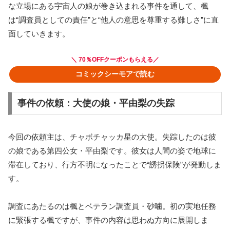
な立場にある宇宙人の娘が巻き込まれる事件を通して、楓
は“調査員としての責任”と“他人の意思を尊重する難しさ”に直
面していきます。
＼ 70％OFFクーポンもらえる／
コミックシーモアで読む
事件の依頼：大使の娘・平由梨の失踪
今回の依頼主は、チャボチャッカ星の大使。失踪したのは彼
の娘である第四公女・平由梨です。彼女は人間の姿で地球に
滞在しており、行方不明になったことで“誘拐保険”が発動しま
す。
調査にあたるのは楓とベテラン調査員・砂噛。初の実地任務
に緊張する楓ですが、事件の内容は思わぬ方向に展開しま