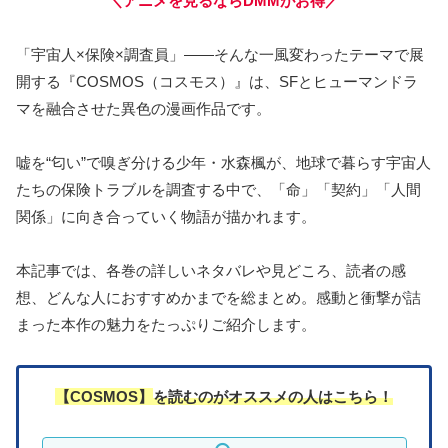
＼アニメを見るならDMMがお得／
「宇宙人×保険×調査員」――そんな一風変わったテーマで展
開する『COSMOS（コスモス）』は、SFとヒューマンドラ
マを融合させた異色の漫画作品です。
嘘を“匂い”で嗅ぎ分ける少年・水森楓が、地球で暮らす宇宙人
たちの保険トラブルを調査する中で、「命」「契約」「人間
関係」に向き合っていく物語が描かれます。
本記事では、各巻の詳しいネタバレや見どころ、読者の感
想、どんな人におすすめかまでを総まとめ。感動と衝撃が詰
まった本作の魅力をたっぷりご紹介します。
【COSMOS】
を読む
のがオススメの人はこちら！