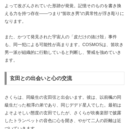
よって改ざんされていた形跡が発覚。記憶そのものを書き換
える力を持つ存在——つまり“笛吹き男”の異常性が浮き彫りに
なります。
また、かつて発見された宇宙人の「皮だけの抜け殻」事件
も、同一犯による可能性が高まります。COSMOSは、笛吹き
男一派が組織的に行動していると判断し、警戒を強めていき
ます。
玄田との出会いと心の交流
さくらは、同級生の玄田弦と出会います。彼は、以前楓の同
級生だった相澤の弟であり、同じデデド星人でした。最初は
よそよそしい態度の玄田でしたが、さくらが吹奏楽部で披露
したトランペットの音色に心を開き、やがて二人の距離は近
づいていきます。