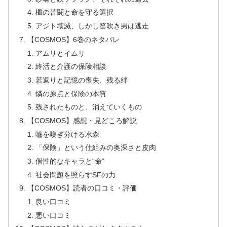
楓の苦闘と命を守る選択
アジト壊滅、しかし笛吹き男は逃走
【COSMOS】6巻のネタバレ
アムリとイムリ
終活と介護の保険相談
若返りと記憶の喪失、残る絆
燐の原点と保険の本質
残されたものと、消えていくもの
【COSMOS】感想・見どころ解説
嘘を嗅ぎ分ける水森
「保険」という仕組みの奥深さと皮肉
個性的なキャラと“命”
社会問題を照らすSFの力
【COSMOS】読者の口コミ・評価
良い口コミ
悪い口コミ