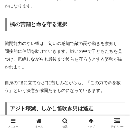
かになります。
楓の苦闘と命を守る選択
戦闘能力のない楓は、匂いの感知で敵の罠や動きを察知し、
間接的に仲間を助けていきます。戦いの中で子どもたちを見
つけ、気絶しながらも最後まで彼らを守ろうとする姿勢が描
かれます。
自身の“役に立てなさ”に苦しみながらも、「この力で命を救
う」という決意が確固たるものになっていきます。
アジト壊滅、しかし笛吹き男は逃走
メニュー
ホーム
検索
トップ
サイドバー
COSMOSは子どもたちを無事救出し、アジトを壊滅させるこ