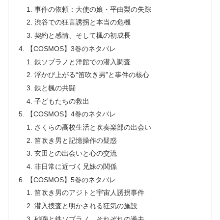
事件の依頼：大使の娘・平由梨の失踪
渋谷での狂言誘拐と本当の危機
契約と感情、そして楓の初成長
【COSMOS】3巻のネタバレ
鉄ソプラノと洋館での潜入調査
浮かび上がる“笛吹き男”と事件の核心
鉄と楓の共闘
子どもたちの救出
【COSMOS】4巻のネタバレ
さくらの高校生活と吹奏楽部の出会い
笛吹き男と記憶操作の疑惑
玄田との出会いと心の交流
非日常に近づく兄妹の関係
【COSMOS】5巻のネタバレ
笛吹き男のアジトと宇宙人誘拐事件
潜入捜査と明かされる狂気の施設
砂噛と鉄ソプラノ、それぞれの過去