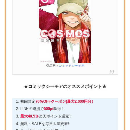
引用元：
コミックシーモア
★
コミックシーモアのオススメポイント★
初回限定
70％OFFクーポン(最大2,000円分）
LINEの連携で
500pt
獲得！
最大48.5％
楽天ポイント還元！
無料・SALEを毎日大量更新!