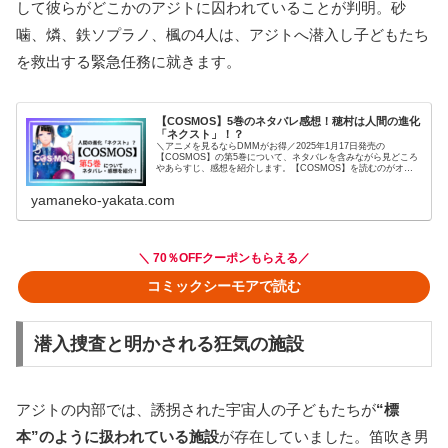
して彼らがどこかのアジトに囚われていることが判明。砂
噛、燐、鉄ソプラノ、楓の4人は、アジトへ潜入し子どもたち
を救出する緊急任務に就きます。
【COSMOS】5巻のネタバレ感想！穂村は人間の進化
「ネクスト」！？
＼アニメを見るならDMMがお得／2025年1月17日発売の
【COSMOS】の第5巻について、ネタバレを含みながら見どころ
やあらすじ、感想を紹介します。【COSMOS】を読むのがオス
スメの人はこちら！・SF・仕事をこなしていく漫画・超泣ける
漫...
yamaneko-yakata.com
＼ 70％OFFクーポンもらえる／
コミックシーモアで読む
潜入捜査と明かされる狂気の施設
アジトの内部では、誘拐された宇宙人の子どもたちが
“標
本”のように扱われている施設
が存在していました。笛吹き男