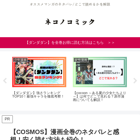
オススメマンガのネタバレ/どこで読めるかを解説
ネコノコミック
【ダンダダン】を全巻お得に読む方法はこちら ＞＞
少年漫画
女性漫画
青
回
【ダンダダン】強さランキング
【cocoon ～ある夏の少女たちより
【
因
TOP10！最強キャラを徹底考察！
～】は何でどこで見れる？原作漫
蘭
画についても解説！
につ
PR
【COSMOS】漫画全巻のネタバレと感
想！安く読む方法も紹介！