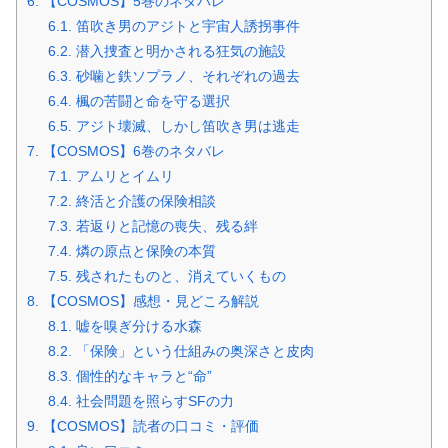
6.
【COSMOS】5巻のネタバレ
6.1.
笛吹き男のアジトと宇宙人誘拐事件
6.2.
潜入捜査と明かされる狂気の施設
6.3.
砂噛と鉄ソプラノ、それぞれの過去
6.4.
楓の苦闘と命を守る選択
6.5.
アジト壊滅、しかし笛吹き男は逃走
7.
【COSMOS】6巻のネタバレ
7.1.
アムリとイムリ
7.2.
終活と介護の保険相談
7.3.
若返りと記憶の喪失、残る絆
7.4.
燐の原点と保険の本質
7.5.
残されたものと、消えていくもの
8.
【COSMOS】感想・見どころ解説
8.1.
嘘を嗅ぎ分ける水森
8.2.
「保険」という仕組みの奥深さと皮肉
8.3.
個性的なキャラと“命”
8.4.
社会問題を照らすSFの力
9.
【COSMOS】読者の口コミ・評価