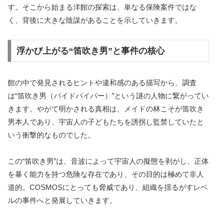
す。そこから始まる洋館の探索は、単なる保険案件ではな
く、背後に大きな陰謀があることを示していきます。
浮かび上がる“笛吹き男”と事件の核心
館の中で発見されるヒントや違和感のある描写から、調査
は“笛吹き男（パイドパイパー）”という謎の人物に繋がってい
きます。やがて明かされる真相は、メイドの林こそが笛吹き
男本人であり、宇宙人の子どもたちを誘拐し監禁していたと
いう衝撃的なものでした。
この“笛吹き男”は、音波によって宇宙人の擬態を剥がし、正体
を暴く能力を持つ危険な存在であり、その目的は極めて非人
道的。COSMOSにとっても脅威であり、組織を揺るがすレベ
ルの事件へと発展していきます。