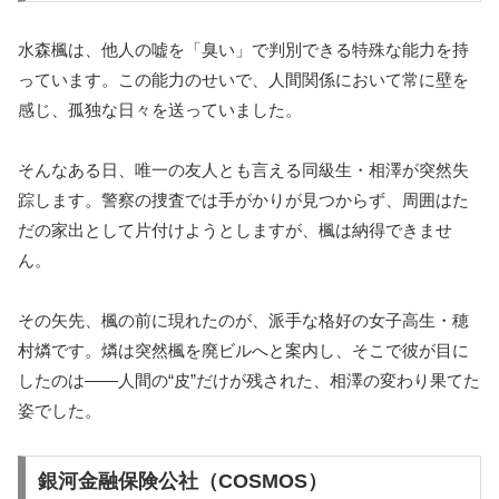
水森楓は、他人の嘘を「臭い」で判別できる特殊な能力を持
っています。この能力のせいで、人間関係において常に壁を
感じ、孤独な日々を送っていました。
そんなある日、唯一の友人とも言える同級生・相澤が突然失
踪します。警察の捜査では手がかりが見つからず、周囲はた
だの家出として片付けようとしますが、楓は納得できませ
ん。
その矢先、楓の前に現れたのが、派手な格好の女子高生・穂
村燐です。燐は突然楓を廃ビルへと案内し、そこで彼が目に
したのは――人間の“皮”だけが残された、相澤の変わり果てた
姿でした。
銀河金融保険公社（COSMOS）