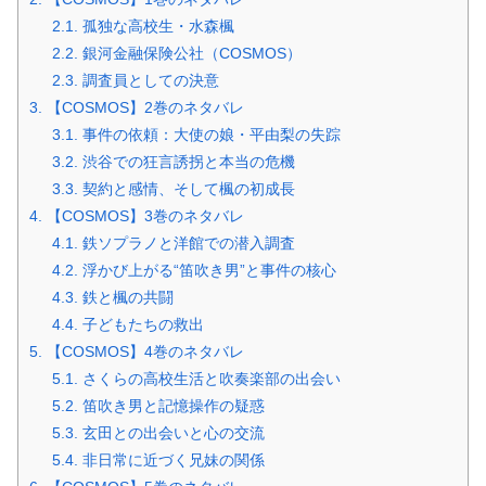
2.1.
孤独な高校生・水森楓
2.2.
銀河金融保険公社（COSMOS）
2.3.
調査員としての決意
3.
【COSMOS】2巻のネタバレ
3.1.
事件の依頼：大使の娘・平由梨の失踪
3.2.
渋谷での狂言誘拐と本当の危機
3.3.
契約と感情、そして楓の初成長
4.
【COSMOS】3巻のネタバレ
4.1.
鉄ソプラノと洋館での潜入調査
4.2.
浮かび上がる“笛吹き男”と事件の核心
4.3.
鉄と楓の共闘
4.4.
子どもたちの救出
5.
【COSMOS】4巻のネタバレ
5.1.
さくらの高校生活と吹奏楽部の出会い
5.2.
笛吹き男と記憶操作の疑惑
5.3.
玄田との出会いと心の交流
5.4.
非日常に近づく兄妹の関係