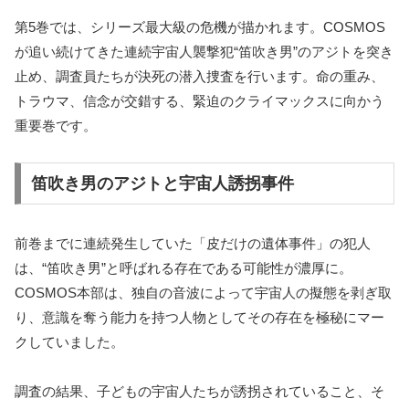
第5巻では、シリーズ最大級の危機が描かれます。COSMOS
が追い続けてきた連続宇宙人襲撃犯“笛吹き男”のアジトを突き
止め、調査員たちが決死の潜入捜査を行います。命の重み、
トラウマ、信念が交錯する、緊迫のクライマックスに向かう
重要巻です。
笛吹き男のアジトと宇宙人誘拐事件
前巻までに連続発生していた「皮だけの遺体事件」の犯人
は、“笛吹き男”と呼ばれる存在である可能性が濃厚に。
COSMOS本部は、独自の音波によって宇宙人の擬態を剥ぎ取
り、意識を奪う能力を持つ人物としてその存在を極秘にマー
クしていました。
調査の結果、子どもの宇宙人たちが誘拐されていること、そ