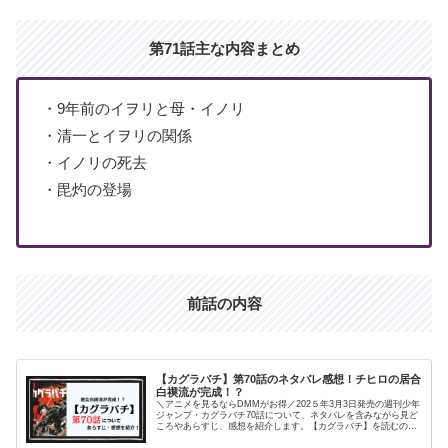
第71話主な内容まとめ
・9年前のイヲリと母・イノリ
・清一とイヲリの関係
・イノリの死去
・毘灼の登場
前話の内容
【カグラバチ】第70話のネタバレ感想！チヒロの居合
白禊流が完成！？
＼アニメを見るならDMMがお得／202５年3月3日発売の週刊少年
ジャンプ・カグラバチ70話について、ネタバレを含みながら見ど
ころやあらすじ、感想を紹介します。【カグラバチ】を読むのが
オススメの人はこちら！・王道ジャンプ・ダークファンタジー
系...