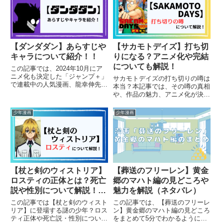
す。（ネタバレ含む）
オススメの人はこちら！・王道少
年漫画・忍者系・主人公ちょ...
【ダンダダン】あらすじや
【サカモトデイズ】打ち切
キャラについて紹介！！
りになる？アニメ化や完結
についても解説！
この記事では、2024年10月にア
ニメ化も決定した「ジャンプ＋」
サカモトデイズの打ち切りの噂は
で連載中の人気漫画、龍幸伸先生
本当？本記事では、その噂の真相
の「ダンダダン」について、あら
や、作品の魅力、アニメ化が決定
すじや魅力について紹介します。
した最新情報を徹底解説！
（ネタバレ含む）
少年漫画
少年漫画
【杖と剣のウィストリア】
【葬送のフリーレン】黄金
ロスティの正体とは？死亡
郷のマハト編の見どころや
説や性別について解説！
魅力を解説（ネタバレ）
（ネタバレ）
この記事では【杖と剣のウィスト
この記事では、【葬送のフリーレ
リア】に登場する謎の少年？ロス
ン】黄金郷のマハト編の見どころ
ティ正体や死亡説・性別について
をまとめて5分でわかるように解