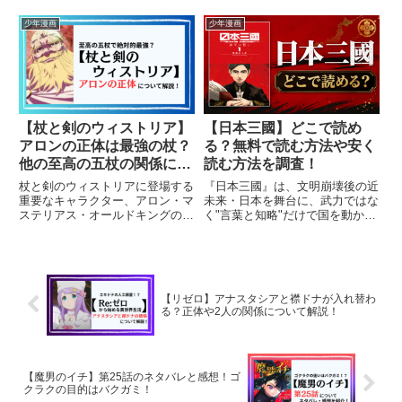
解説します。
説します。ネタバレを含みますが
これを読めば内容をすぐに理解で
少年漫画
少年漫画
きることは間違いなしです。デン
ケンとマハトの物語をお楽しみく
ださい。
【杖と剣のウィストリア】
【日本三國】どこで読め
アロンの正体は最強の杖？
る？無料で読む方法や安く
他の至高の五杖の関係につ
読む方法を調査！
いても解説！（ネタバレ）
杖と剣のウィストリアに登場する
『日本三國』は、文明崩壊後の近
重要なキャラクター、アロン・マ
未来・日本を舞台に、武力ではな
ステリアス・オールドキングの正
く"言葉と知略"だけで国を動かす
体に迫ります。アロンは「至高の
奇才軍師の伝説を描く、今もっと
五杖・光皇の杖（マステリアス・
も熱い国盗り漫画です。2026年4
ノア）」として、最強の魔導士で
月にはTVアニメが放送開始、累
あり、その力と謎に満ちた過去が
計発行部数は100万部を突破。三
物語に大きな影響を与えます。
国志ファンも歴史漫画好...
【リゼロ】アナスタシアと襟ドナが入れ替わ
こ...
る？正体や2人の関係について解説！
【魔男のイチ】第25話のネタバレと感想！ゴ
クラクの目的はバクガミ！