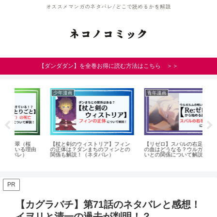
オススメマンガのネタバレ/どこで読めるかを解説
ネコノコミック
【ダンダダン】を全巻お得に読む方法はこちら ＞＞
少年漫画
青年漫画
少
【杖と剣のウィストリア】フィン
【リゼロ】スバルの右足右手の竜
【
由
の正体は？ダンまちのフィンとの
の血はどうなる？ウルガルムの呪
ィ
関係も解説！（ネタバレ）
いとの関係について解説！（ネタ
い
バレ）
PR
【カグラバチ】第71話のネタバレと感想！
イヲリと清一の過去が判明！？