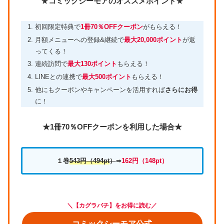
★
コミックシーモアのオススメポイント
★
初回限定特典で
1冊70％OFFクーポン
がもらえる！
月額メニューへの登録&継続で
最大20,000ポイント
が返
ってくる！
連続訪問で
最大130ポイント
もらえる！
LINEとの連携で
最大500ポイント
もらえる！
他にもクーポンやキャンペーンを活用すれば
さらにお得
に！
★1冊70％OFFクーポンを利用した場合★
１巻
543円
（494pt
）
➡
162円（
148pt）
＼【カグラバチ】をお得に読む／
コミックシーモア公式