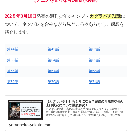
＼アニメを見るならDMMがお得／
202５年3月10日
発売の週刊少年ジャンプ・
カグラバチ71話
に
ついて、ネタバレを含みながら見どころやあらすじ、感想を
紹介します。
第44話
第45話
第62話
第63話
第64話
第65話
第66話
第67話
第68話
第69話
第70話
第71話
【カグラバチ】打ち切りになる？完結の可能性や売り
上げ状況について徹底解説！
カグラバチの打ち切りの噂は本当なのでしょうか？この記事で
は、噂の真相や売上、今後の展開について詳しく解説します。連
載の状況や打ち切りの可能性について知りたい方は、ぜひご覧く
ださい。
yamaneko-yakata.com