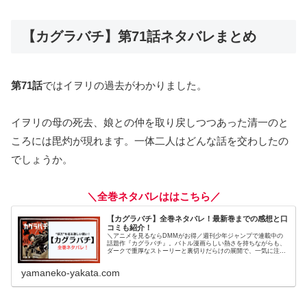
【カグラバチ】第71話ネタバレまとめ
第71話
ではイヲリの過去がわかりました。
イヲリの母の死去、娘との仲を取り戻しつつあった清一のと
ころには毘灼が現れます。一体二人はどんな話を交わしたの
でしょうか。
＼全巻ネタバレははこちら／
【カグラバチ】全巻ネタバレ！最新巻までの感想と口
コミも紹介！
＼アニメを見るならDMMがお得／週刊少年ジャンプで連載中の
話題作『カグラバチ』。バトル漫画らしい熱さを持ちながらも、
ダークで重厚なストーリーと裏切りだらけの展開で、一気に注目
を集めている作品です。主人公・六平チヒロは、父を殺された復
讐を胸に...
yamaneko-yakata.com