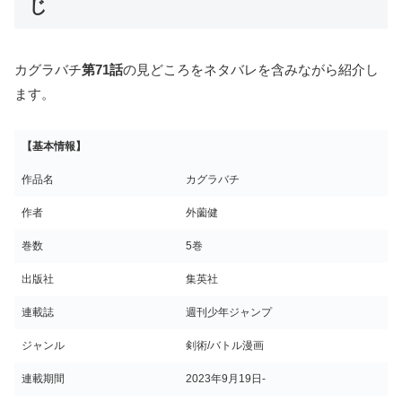
じ
カグラバチ
第71話
の見どころをネタバレを含みながら紹介し
ます。
【基本情報】
作品名
カグラバチ
作者
外薗健
巻数
5巻
出版社
集英社
連載誌
週刊少年ジャンプ
ジャンル
剣術/バトル漫画
連載期間
2023年9月19日‐