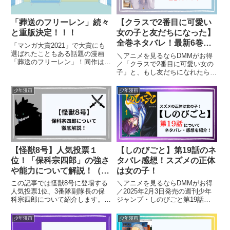
「葬送のフリーレン」続々
【クラスで2番目に可愛い
と重版決定！！！
女の子と友だちになった】
全巻ネタバレ！最新6巻ま
「マンガ大賞2021」で大賞にも
での感想と口コミも紹介！
選ばれたこともある話題の漫画
＼アニメを見るならDMMがお得
「葬送のフリーレン」！同作は、
／「クラスで2番目に可愛い女の
最新12巻が12月18日に発売さ
子」と、もし友だちになれたら
れ、第１～12巻の電子版を含む
――？そんな青春の甘酸っぱさを
累計発行部数が1700万部を突破
ぎゅっと詰め込んだのが、『クラ
少年漫画
少年漫画
することも話題になっており、そ
スで2番目に可愛い女の子と友だ
の人気はテレビ放送開始から加速
ちになった』です。クラスで目立
しています！
たない男子・前原真樹と、クラス
の...
【怪獣8号】人気投票１
【しのびごと】第19話のネ
位！「保科宗四郎」の強さ
タバレ感想！スズメの正体
や能力について解説！（ネ
は女の子！
タバレ）
この記事では怪獣8号に登場する
＼アニメを見るならDMMがお得
人気投票1位、3番隊副隊長の保
／2025年2月3日発売の週刊少年
科宗四郎について紹介します。特
ジャンプ・しのびごと第19話に
徴的な関西弁や隠れたやさしさを
ついて、ネタバレを含みながら見
もち、怪獣10号の適合者がどん
どころやあらすじ、感想を紹介し
少年漫画
少年漫画
な人物か詳しく解説していきま
ます。【しのびごと】を読むのが