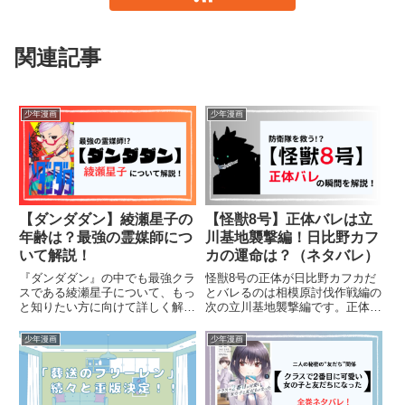
関連記事
少年漫画
少年漫画
【ダンダダン】綾瀬星子の
【怪獣8号】正体バレは立
年齢は？最強の霊媒師につ
川基地襲撃編！日比野カフ
いて解説！
カの運命は？（ネタバレ）
『ダンダダン』の中でも最強クラ
怪獣8号の正体が日比野カフカだ
スである綾瀬星子について、もっ
とバレるのは相模原討伐作戦編の
と知りたい方に向けて詳しく解説
次の立川基地襲撃編です。正体バ
します。この記事を読むことで、
レのシーンやその後について解説
星子の強さや彼女が持つ特異な能
します。
少年漫画
少年漫画
力、そして他のキャラクターとの
関係性などがわかります。