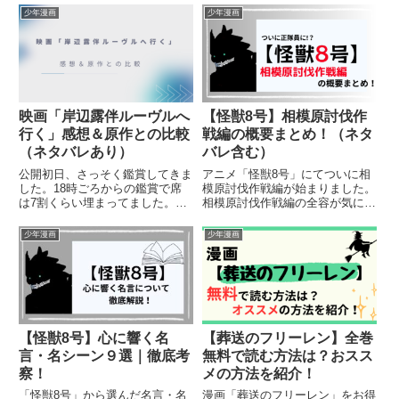
かを解説！
でご注意ください）
少年漫画
少年漫画
映画「岸辺露伴ルーヴルへ
【怪獣8号】相模原討伐作
行く」感想＆原作との比較
戦編の概要まとめ！（ネタ
（ネタバレあり）
バレ含む）
公開初日、さっそく鑑賞してきま
アニメ「怪獣8号」にてついに相
した。18時ごろからの鑑賞で席
模原討伐作戦編が始まりました。
は7割くらい埋まってました。若
相模原討伐作戦編の全容が気にな
干女性の若い方が多いと感じまし
って仕方がないという人に見どこ
たので出演されている「なにわ男
ろを紹介します！
少年漫画
少年漫画
子」の長尾謙社さんが目的の方も
おられたのかもしれません。冒頭
は「ねえ、この世で最も黒い絵
っ...
【怪獣8号】心に響く名
【葬送のフリーレン】全巻
言・名シーン９選｜徹底考
無料で読む方法は？おスス
察！
メの方法を紹介！
「怪獣8号」から選んだ名言・名
漫画「葬送のフリーレン」をお得