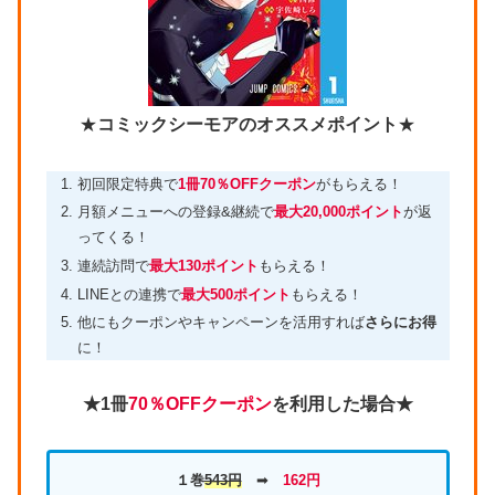
★
コミックシーモアのオススメポイント
★
初回限定特典で
1冊70％OFFクーポン
がもらえる！
月額メニューへの登録&継続で
最大20,000ポイント
が返
ってくる！
連続訪問で
最大130ポイント
もらえる！
LINEとの連携で
最大500ポイント
もらえる！
他にもクーポンやキャンペーンを活用すれば
さらにお得
に！
★1冊
70％OFFクーポン
を利用した場合★
１巻
543円
➡
162円