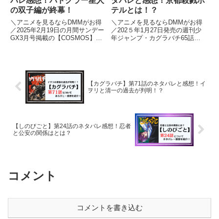
バレ感想！パドクラー星人
タバレと感想！京都殺戮ホ
の双子編が終幕！
テルとは！？
＼アニメを見るならDMMがお得
＼アニメを見るならDMMがお得
／2025年2月19日の月間サンデー
／202５年1月27日発売の週刊少
GX3月号掲載の【COSMOS】の
年ジャンプ・カグラバチ65話に
第22話について、ネタバレを含
ついて、ネタバレを含みながら見
みながら見どころやあらすじ、感
どころやあらすじ、感想を紹介し
想を紹介します。【COSMOS】
ます。【カグラバチ】を読むのが
を読むのがオススメの人はこち
オススメの人はこちら！・王道ジ
ら！・SF・仕事をこ...
ャンプ・ダークファンタジー...
【カグラバチ】第71話のネタバレと感想！イ
ヲリと清一の過去が判明！？
【しのびごと】第24話のネタバレ感想！忍者
と公安の関係はとは？
コメント
コメントを書き込む