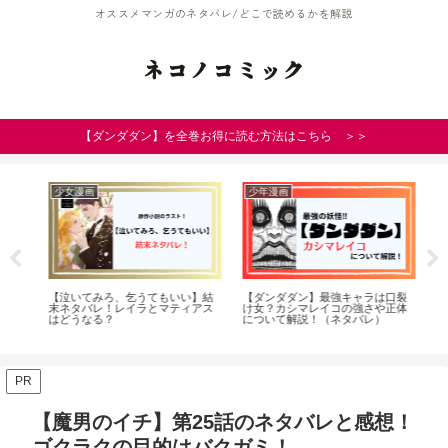
オススメマンガのネタバレ/どこで読めるかを解説
ネコノコミック
【ダンダダン】を全巻お得に読む方法はこちら ＞＞
少女漫画
少年漫画
少
復
【泣いてみろ、乞うてもいい】結
【ダンダダン】最強キャラは口裂
【
新
末ネタバレ！レイラとマティアス
け女？カシマレイコの強さや正体
ネ
はどうなる？
について解説！（ネタバレ）
つ
PR
【魔男のイチ】第25話のネタバレと感想！
ゴクラクの目的はバクガミ！