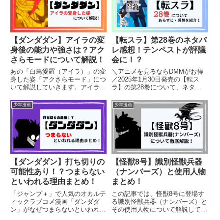
【ダンダダン】アイラの変
【転スラ】第28巻のネタバ
身後の能力や強さは？アク
レ感想！テンペストが評議
さらモードについて解説！
会に！？
あの「白鳥愛羅（アイラ）」の変
＼アニメを見るならDMMがお得
身した姿「アクさらモード」につ
／2025年1月30日発売の【転ス
いて解説していきます。アイラと
ラ】の第28巻について、ネタバ
アクさらのお母さんのような絆が
レを含みながら見どころやあらす
物語る感動の話から得た、変身後
じ、感想を紹介します。【転ス
少年漫画
少年漫画
の驚異的な能力と強さを見ていき
ラ】を読むのがオススメの人はこ
ます。最後までお読みいただけれ
ちら！・異世界転生系・主人公最
ば、アイラの変身が持つ本当の
強系・異世界ファンタジー系・...
意...
【ダンダダン】打ち切りの
【怪獣8号】識別怪獣兵器
可能性あり！？つまらない
（ナンバーズ）と使用人物
といわれる理由まとめ！
まとめ！
「ジャンプ＋」で人気のオカルテ
この記事では、怪獣8号に登場す
ィックラブコメ漫画「ダンダダ
る識別怪獣兵器（ナンバーズ）と
ン」がなぜつまらないといわれ打
その使用人物について解説してい
ち切りの危機だと噂されているの
きます。（ネタバレを含みますの