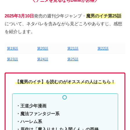
＼アニメを見るならDMMがお得／
2025年3月10日
発売の週刊少年ジャンプ・
魔男のイチ第25
話
について、ネタバレを含みながら見どころやあらすじ、感想
を紹介します。
第19話
第20話
第21話
第22話
第23話
第24話
第25話
【魔男のイチ】
を読む
のがオススメの人はこちら！
・王道少年漫画
・魔法ファンタジー系
・ハーレム系
・原作は「魔入りました入間くん」の西修