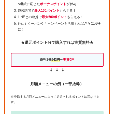
&継続に応じた
ボーナスポイント
が付与！
連続訪問で
最大130ポイント
もらえる！
LINEとの連携で
最大500ポイント
もらえる！
他にもクーポンやキャンペーンを活用すれば
さらにお得
に！
★還元ポイント分で購入すれば実質無料★
既刊1巻
543円
➡
実質0円
⇩ ⇩ ⇩
月額メニューの例（一部抜粋）
※登録する月額メニューによって返還されるポイントは異なりま
す。