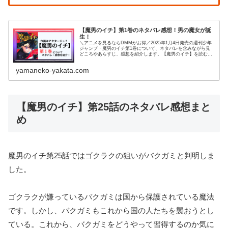
【魔男のイチ】第1巻のネタバレ感想！男の魔女が誕
生！
＼アニメを見るならDMMがお得／2025年1月4日発売の週刊少年
ジャンプ・魔男のイチ第1巻について、ネタバレを含みながら見
どころやあらすじ、感想を紹介します。【魔男のイチ】を読むの
がオススメの人はこちら！・王道少年漫画・魔法ファンタジー
系・...
yamaneko-yakata.com
【魔男のイチ】第25話のネタバレ感想まと
め
魔男のイチ第25話ではゴクラクの狙いがバクガミと判明しま
した。
ゴクラクが嫌っているバクガミは国から保護されている魔法
です。しかし、バクガミもこれから国の人たちを襲おうとし
ている。これから、バクガミをどうやって習得するのか気に