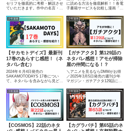
セリフを徹底的に考察・解説させ
に読める方法を徹底解析！！各電
ていただきます。作中の名言・名
子書籍サービスを比較し漫画「葬
セリフはどれも心に刺さり考えさ
送のフリーレン」を読むにあたっ
せられるものばかりです。登場人
てオススメの方法を紹介します！
少年漫画
少年漫画
物の発言の意図を読み取り、詳し
く解説します。
【サカモトデイズ】最新刊
【ガチアクタ】第129話の
17巻のあらすじ感想！（ネ
ネタバレ感想！アモが掃除
タバレ含む）
屋の仲間になる！？
2024年６月4日発売の
＼アニメを見るならDMMがお得
SAKAMOTODAYS 17巻につい
／2025年3月5日発売の週刊少年
て、ネタバレを含みながら見どこ
マガジン・ガチアクタ129話につ
ろやあらすじ、感想を紹介しま
いて、ネタバレを含みながら見ど
す。
ころやあらすじ、感想を紹介しま
少年漫画
少年漫画
す。【ガチアクタ】を読むのがオ
ススメの人はこちら！・王道少年
漫画・ダークファンタジー...
【COSMOS】22話のネタ
【カグラバチ】第65話のネ