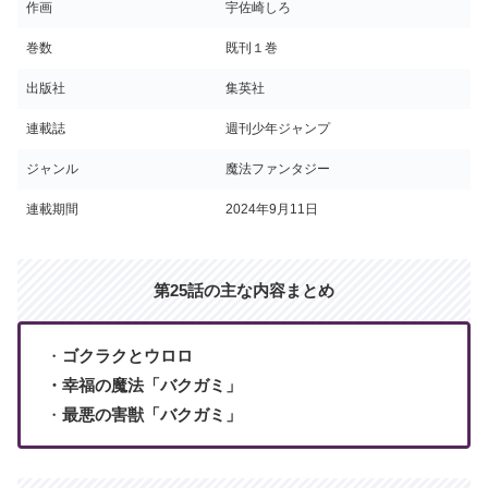
作画
宇佐崎しろ
巻数
既刊１巻
出版社
集英社
連載誌
週刊少年ジャンプ
ジャンル
魔法ファンタジー
連載期間
2024年9月11日
第25話の主な内容まとめ
・
ゴクラクとウロロ
・幸福の魔法「バクガミ」
・
最悪の害獣「バクガミ」