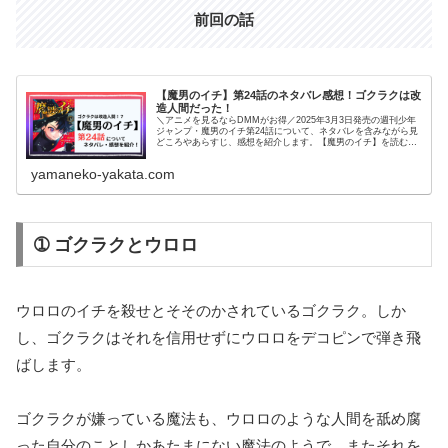
前回の話
【魔男のイチ】第24話のネタバレ感想！ゴクラクは改
造人間だった！
＼アニメを見るならDMMがお得／2025年3月3日発売の週刊少年
ジャンプ・魔男のイチ第24話について、ネタバレを含みながら見
どころやあらすじ、感想を紹介します。【魔男のイチ】を読むの
がオススメの人はこちら！・王道少年漫画・魔法ファンタジー
系...
yamaneko-yakata.com
➀ ゴクラクとウロロ
ウロロのイチを殺せとそそのかされているゴクラク。しか
し、ゴクラクはそれを信用せずにウロロをデコピンで弾き飛
ばします。
ゴクラクが嫌っている魔法も、ウロロのような人間を舐め腐
った自分のことしかあたまにない魔法のようで、またそれを