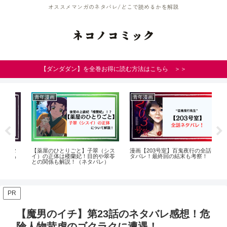
オススメマンガのネタバレ/どこで読めるかを解説
ネコノコミック
【ダンダダン】を全巻お得に読む方法はこちら ＞＞
青年漫画
青年漫画
少
タ
【薬屋のひとりごと】子翠（シス
漫画【203号室】百鬼夜行の全話ネ
【
も
イ）の正体は楼蘭妃！目的や翠苓
タバレ！最終回の結末も考察！
ネ
との関係も解説！（ネタバレ）
つ
PR
【魔男のイチ】第23話のネタバレ感想！危
険人物苛虐のゴクラクに遭遇！