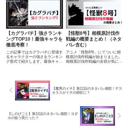
【カグラバチ】強さランキ
【怪獣8号】相模原討伐作
ングTOP10！最強キャラを
戦編の概要まとめ！（ネタ
徹底考察！
バレ含む）
この記事ではカグラバチに登場す
アニメ「怪獣8号」にてついに相
るキャラクターの強さをランキン
模原討伐作戦編が始まりました。
グ形式で紹介します。最強キャラ
相模原討伐作戦編の全容が気にな
の魅力に迫る記事をぜひチェック
って仕方がないという人に見どこ
してみてください。
ろを紹介します！
【魔男のイチ】第22話のネタバレ感想！デス
カラスがイチの師匠に？
【しのびごと】第22話のネタバレ感想！ヨダ
カの狙う罠だった？