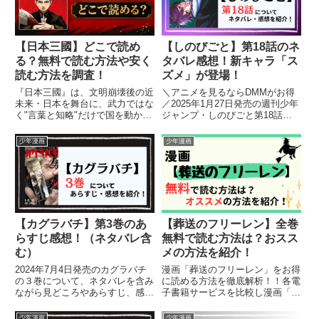
う...
【日本三國】どこで読め
【しのびごと】第18話のネ
る？無料で読む方法や安く
タバレ感想！新キャラ「ス
読む方法を調査！
ズメ」が登場！
『日本三國』は、文明崩壊後の近
＼アニメを見るならDMMがお得
未来・日本を舞台に、武力ではな
／2025年1月27日発売の週刊少年
く"言葉と知略"だけで国を動かす
ジャンプ・しのびごと第18話に
奇才軍師の伝説を描く、今もっと
ついて、ネタバレを含みながら見
も熱い国盗り漫画です。2026年4
どころやあらすじ、感想を紹介し
少年漫画
少年漫画
月にはTVアニメが放送開始、累
ます。【しのびごと】を読むのが
計発行部数は100万部を突破。三
オススメの人はこちら！・王道少
国志ファンも歴史漫画好...
年漫画・忍者系・主人公ち...
【カグラバチ】第3巻のあ
【葬送のフリーレン】全巻
らすじ感想！（ネタバレ含
無料で読む方法は？おスス
む）
メの方法を紹介！
2024年7月4日発売のカグラバチ
漫画「葬送のフリーレン」をお得
の３巻について、ネタバレを含み
に読める方法を徹底解析！！各電
ながら見どころやあらすじ、感想
子書籍サービスを比較し漫画「葬
を紹介します。
送のフリーレン」を読むにあたっ
てオススメの方法を紹介します！
少年漫画
少年漫画