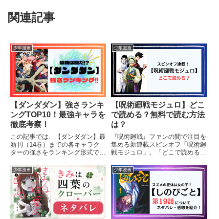
関連記事
少年漫画
少年漫画
【ダンダダン】強さランキ
【呪術廻戦モジュロ】どこ
ングTOP10！最強キャラを
で読める？無料で読む方法
徹底考察！
は？
この記事では、【ダンダダン】最
『呪術廻戦』ファンの間で注目を
新刊（14巻）までの各キャラク
集める新連載スピンオフ「呪術廻
ターの強さをランキング形式で紹
戦モジュロ」。「どこで読める
介し、最強キャラを考察していき
の？」「単行本は出るの？」と気
ます。（ネタバレを含みます）
になる方も多いはずです。この記
少年漫画
少年漫画
事では、作品概要・あらすじ・掲
載媒体（ジャンプ本誌／アプリ／
電子版）・単行本化の可能性をわ
か...