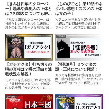
【きみは四葉のクローバ
【しのびごと】第19話のネ
ー】黒幕や真犯人の正体と
タバレ感想！スズメの正体
は？相関図についても解
は女の子！
説！
『きみは四葉のクローバー』は、
＼アニメを見るならDMMがお得
可愛らしいタイトルとは裏腹に、
／2025年2月3日発売の週刊少年
息をのむほどダークな展開が続く
ジャンプ・しのびごと第19話に
ラブサスペンス＆ミステリー漫画
ついて、ネタバレを含みながら見
です。いじめで自殺寸前にまで追
どころやあらすじ、感想を紹介し
少年漫画
少年漫画
い詰められた高校生・宇一の前
ます。【しのびごと】を読むのが
に、小学生時代の初恋の相手・よ
オススメの人はこちら！・王道少
つはが突然現れる――。穏やかに
年漫画・忍者系・主人公ちょ...
見...
【ガチアクタ】打ち切りの
【怪獣8号】ミツケタの
噂の真相は？噂の理由と連
謎・正体について解説！
載状況を解説！
カフカを怪獣8号に変身させた原
因、謎の小型怪獣「ミツケタ」の
＼アニメを見るならDMMがお得
正体や目的について解説します。
／『週刊少年マガジン』で連載中
の人気漫画『ガチアクタ』に、
「打ち切りでは？」という不穏な
噂が広がっています。独自の世界
少年漫画
少年漫画
観と圧巻の作画で注目を集める本
作が、なぜそのような憶測を呼ん
だのか。そして、実際に連載はど