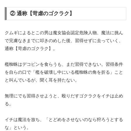
② 通称【苛虐のゴクラク】
クムギによるとこの男は魔女協会認定危険人物、魔法に挑ん
で完膚なきまでに叩きのめした後、習得せずに去っていく、
通称【苛虐のゴクラク】。
檻蜘蛛はデコピンを食らうも、まだ習得できない。習得条件
を自らの口で「檻を破壊し中にいる檻蜘蛛の角を折る」こと
と叫んでいるが、聞く耳を持たない。
無理にでも習得させようと、殴りだすゴクラクをイチは止め
る。
イチは魔法を放ち、「とどめをさせないのなら狩ろうとする
な」という。