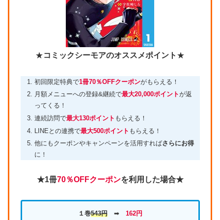
★
コミックシーモアのオススメポイント
★
初回限定特典で
1冊70％OFFクーポン
がもらえる！
月額メニューへの登録&継続で
最大20,000ポイント
が返
ってくる！
連続訪問で
最大130ポイント
もらえる！
LINEとの連携で
最大500ポイント
もらえる！
他にもクーポンやキャンペーンを活用すれば
さらにお得
に！
★1冊
70％OFFクーポン
を利用した場合★
１巻
543円
➡
162円