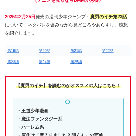
＼アニメを見るならDMMがお得／
2025年2月25日
発売の週刊少年ジャンプ・
魔男のイチ第23
話
について、ネタバレを含みながら見どころやあらすじ、感想
を紹介します。
第19話
第20話
第21話
第22話
第23話
第24話
第25話
【魔男のイチ】
を読む
のがオススメの人はこちら！
・王道少年漫画
・魔法ファンタジー系
・ハーレム系
・原作は「魔入りました入間くん」の西修