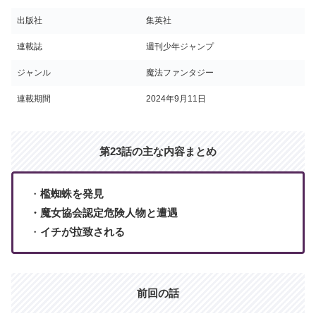
出版社
集英社
連載誌
週刊少年ジャンプ
ジャンル
魔法ファンタジー
連載期間
2024年9月11日
第23話の主な内容まとめ
・
檻蜘蛛を発見
・魔女協会認定危険人物と遭遇
・
イチが拉致される
前回の話