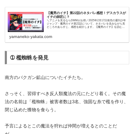
【魔男のイチ】第22話のネタバレ感想！デスカラスが
イチの師匠に？
＼アニメを見るならDMMがお得／2025年2月17日発売の週刊少年
ジャンプ・魔男のイチ第22話について、ネタバレを含みながら見
どころやあらすじ、感想を紹介します。【魔男のイチ】を読むの
がオススメの人はこちら！・王道少年漫画・魔法ファンタジー...
yamaneko-yakata.com
➀ 檻蜘蛛を発見
南方のバクガン鉱山についたイチたち。
さっそく、習得すべき反人類魔法の元にたどり着く。その魔
法の名前は「檻蜘蛛」被害者数は3名、強固な糸で檻を作り、
閉じ込めた獲物を食らう。
予言によるとこの魔法を狩れば仲間が増えるとのことだ
が、、、。