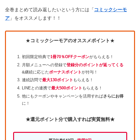
全巻まとめて読み返したいという方には「
コミックシーモ
ア
」をオススメします！！
★
コミックシーモアのオススメポイント
★
初回限定特典で
1冊70％OFFクーポン
がもらえる！
月額メニューへの登録で
登録分のポイントが返ってくる
&継続に応じた
ボーナスポイント
が付与！
連続訪問で
最大130ポイント
もらえる！
LINEとの連携で
最大500ポイント
もらえる！
他にもクーポンやキャンペーンを活用すれば
さらにお得
に！
★還元ポイント分で購入すれば実質無料★