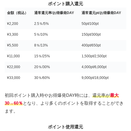
ポイント購入還元
金額（税込）
通常還元率/お得爆発DAY
通常還元pt/お得爆発DAY
¥2,200
2.5％/5%
50pt/100pt
¥3,300
5％/10%
150pt/300pt
¥5,500
8％/13%
400pt/650pt
¥11,000
15％/25%
1,500pt/2,500pt
¥22,000
20％/30%
4,000pt/6,000pt
¥33,000
30％/60%
9,000pt/18,000pt
初回ポイント購入時やお得爆発DAY時には、
還元率が
最大
30→60％
となり、より多くのポイントを取得することができ
ます。
ポイント使用還元