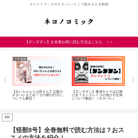
オススメマンガのネタバレ/どこで読めるかを解説
ネコノコミック
【ダンダダン】を全巻お得に読む方法はこちら ＞＞
少年漫画
少年漫画
女
結
【みいちゃんと山田さん】父親の
【ダンダダン】最強キャラは口裂
【
ス
ネタバレまとめ！その後の行方に
け女？カシマレイコの強さや正体
讐
ついても解説！
について解説！（ネタバレ）
63
PR
【怪獣8号】全巻無料で読む方法は？おス
スメの方法を紹介！