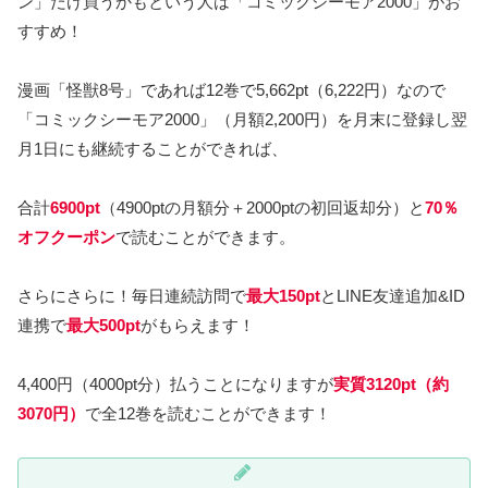
ン」だけ買うかもという人は「コミックシーモア2000」がお
すすめ！
漫画「怪獣8号」であれば12巻で5,662pt（6,222円）なので
「コミックシーモア2000」（月額2,200円）を月末に登録し翌
月1日にも継続することができれば、
合計
6900pt
（4900ptの月額分＋2000ptの初回返却分）と
70％
オフクーポン
で読むことができます。
さらにさらに！毎日連続訪問で
最大150
pt
とLINE友達追加&ID
連携で
最大500pt
がもらえます！
4,400円（4000pt分）払うことになりますが
実質3120pt（約
3070円）
で全12巻を読むことができます！