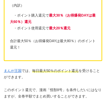
（内訳）
・ポイント購入還元で
最大30％
（
お得爆発
DAY
は
最
大
60
％
）
還元
・ポイント使用還元で
最大20％還元
合計最大50％（お得爆発DAYは最大80％）のポイント
還元！
まんが王国
では、
毎日最大50％のポイント還元
を受けること
ができます。
このポイント還元で、漫画「怪獣8号」を条件しだいにはなり
ますが、全巻半額でまとめ買いすることができます。