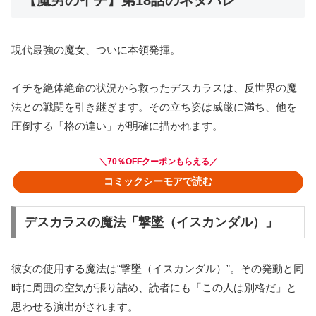
【魔男のイチ】第18話のネタバレ
現代最強の魔女、ついに本領発揮。
イチを絶体絶命の状況から救ったデスカラスは、反世界の魔
法との戦闘を引き継ぎます。その立ち姿は威厳に満ち、他を
圧倒する「格の違い」が明確に描かれます。
＼70％OFFクーポンもらえる／
コミックシーモアで読む
デスカラスの魔法「撃墜（イスカンダル）」
彼女の使用する魔法は“撃墜（イスカンダル）”。その発動と同
時に周囲の空気が張り詰め、読者にも「この人は別格だ」と
思わせる演出がされます。