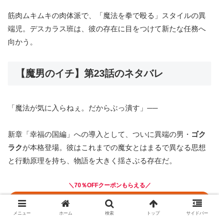
筋肉ムキムキの肉体派で、「魔法を拳で殴る」スタイルの異
端児。デスカラス班は、彼の存在に目をつけて新たな任務へ
向かう。
【魔男のイチ】第23話のネタバレ
「魔法が気に入らねぇ。だからぶっ潰す」──
新章「幸福の国編」への導入として、ついに異端の男・
ゴク
ラク
が本格登場。彼はこれまでの魔女とはまるで異なる思想
と行動原理を持ち、物語を大きく揺さぶる存在だ。
＼70％OFFクーポンもらえる／
コミックシーモアで読む
メニュー
ホーム
検索
トップ
サイドバー