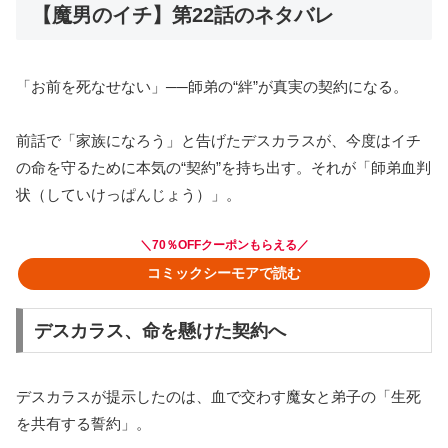
【魔男のイチ】第22話のネタバレ
「お前を死なせない」──師弟の“絆”が真実の契約になる。
前話で「家族になろう」と告げたデスカラスが、今度はイチ
の命を守るために本気の“契約”を持ち出す。それが「師弟血判
状（していけっぱんじょう）」。
＼70％OFFクーポンもらえる／
コミックシーモアで読む
デスカラス、命を懸けた契約へ
デスカラスが提示したのは、血で交わす魔女と弟子の「生死
を共有する誓約」。