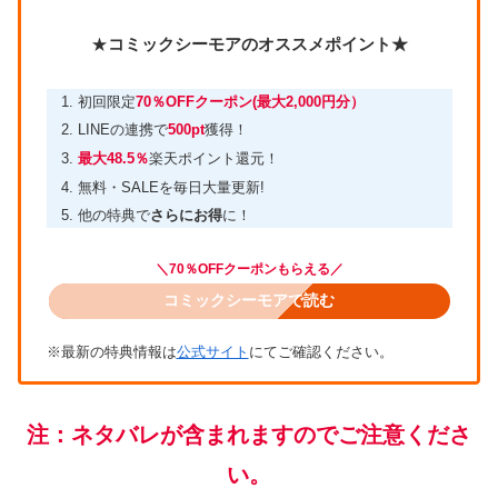
★
コミックシーモアのオススメポイント★
初回限定
70％OFFクーポン(最大2,000円分）
LINEの連携で
500pt
獲得！
最大48.5％
楽天ポイント還元！
無料・SALEを毎日大量更新!
他の特典で
さらにお得
に！
＼70％OFFクーポンもらえる／
コミックシーモアで読む
※最新の特典情報は
公式サイト
にてご確認ください。
注：ネタバレが含まれますのでご注意くださ
い。