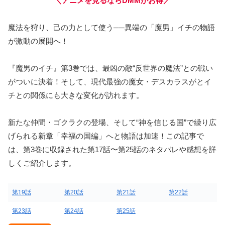
＼アニメを見るならDMMがお得／
魔法を狩り、己の力として使う──異端の「魔男」イチの物語
が激動の展開へ！
『魔男のイチ』第3巻では、最凶の敵“反世界の魔法”との戦い
がついに決着！そして、現代最強の魔女・デスカラスがとイ
チとの関係にも大きな変化が訪れます。
新たな仲間・ゴクラクの登場、そして“神を信じる国”で繰り広
げられる新章「幸福の国編」へと物語は加速！この記事で
は、第3巻に収録された第17話〜第25話のネタバレや感想を詳
しくご紹介します。
第19話
第20話
第21話
第22話
第23話
第24話
第25話