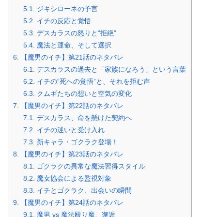
5.1.
ジキシローネの予言
5.2.
イチの反応と覚悟
5.3.
デスカラスの怒りと“拒絶”
5.4.
魔法と運命、そして選択
6.
【魔男のイチ】第21話のネタバレ
6.1.
デスカラスの過去と「家族になろう」という言葉
6.2.
イチの“死への覚悟”と、それを拒む声
6.3.
クムギたちの想いと空気の変化
7.
【魔男のイチ】第22話のネタバレ
7.1.
デスカラス、命を懸けた契約へ
7.2.
イチの迷いと受け入れ
7.3.
新キャラ・ゴクラク登場！
8.
【魔男のイチ】第23話のネタバレ
8.1.
ゴクラクの異常な魔法習得スタイル
8.2.
魔女協会による監視対象
8.3.
イチとゴクラク、出会いの瞬間
9.
【魔男のイチ】第24話のネタバレ
9.1.
魔男 vs 魔法殴り魔、邂逅