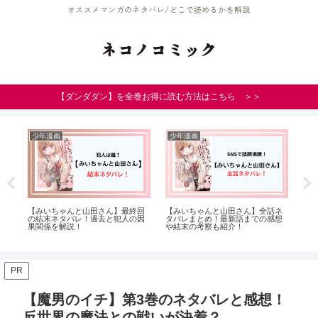
オススメマンガのネタバレ/どこで読めるかを解説
ネコノコミック
【ダンダダン】を全巻お得に読む方法はこちら ＞＞
少年漫画
少年漫画
青
結
【みいちゃんと山田さん】最終回
【みいちゃんと山田さん】全話ネ
【
ス
の結末ネタバレ！過去と犯人の因
タバレまとめ！最新話までの感想
の
果関係を解説！
や結末の考察も紹介！
い
バ
PR
【魔男のイチ】第3巻のネタバレと感想！
反世界の魔法との戦いが決着？