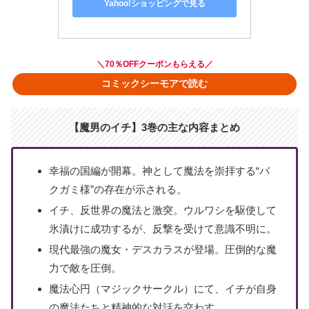
Yahoo!ショッピングで見る
＼70％OFFクーポンもらえる／
コミックシーモアで読む
【魔男のイチ】3巻の主な内容まとめ
幸福の国編が開幕。神として魔法を崇拝する“バ
クガミ様”の存在が示される。
イチ、反世界の魔法と激突。ウルワシを駆使して
氷漬けに成功するが、反撃を受けて意識不明に。
現代最強の魔女・デスカラスが登場。圧倒的な魔
力で敵を圧倒。
魔法心円（マジックサークル）にて、イチが自身
の魔法たちと精神的な対話を交わす。