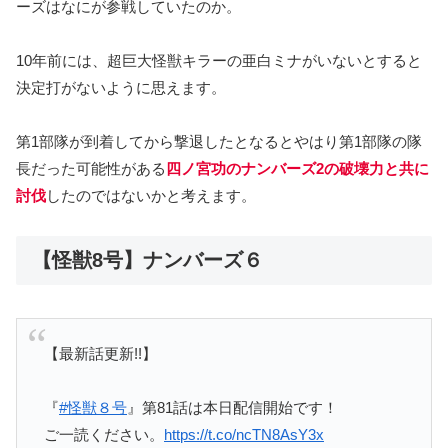
ーズはなにが参戦していたのか。
10年前には、超巨大怪獣キラーの亜白ミナがいないとすると
決定打がないように思えます。
第1部隊が到着してから撃退したとなるとやはり第1部隊の隊
長だった可能性がある
四ノ宮功のナンバーズ2の破壊力と共に
討伐
したのではないかと考えます。
【怪獣8号】ナンバーズ６
【最新話更新!!】
『
#怪獣８号
』第81話は本日配信開始です！
ご一読ください。
https://t.co/ncTN8AsY3x