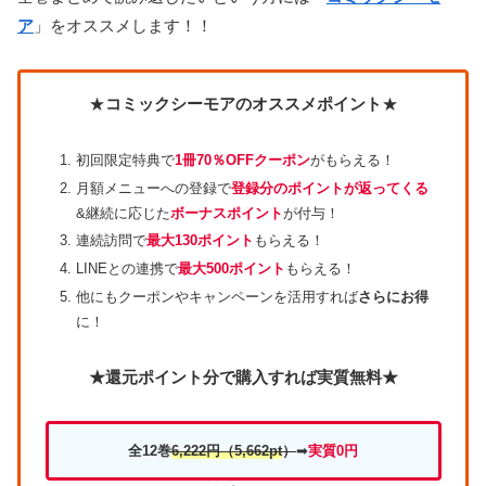
ア
」をオススメします！！
★
コミックシーモアのオススメポイント
★
初回限定特典で
1冊70％OFFクーポン
がもらえる！
月額メニューへの登録で
登録分のポイントが返ってくる
&継続に応じた
ボーナスポイント
が付与！
連続訪問で
最大130ポイント
もらえる！
LINEとの連携で
最大500ポイント
もらえる！
他にもクーポンやキャンペーンを活用すれば
さらにお得
に！
★還元ポイント分で購入すれば実質無料★
全12巻
6,222円
（5,662pt
）
➡
実質0円