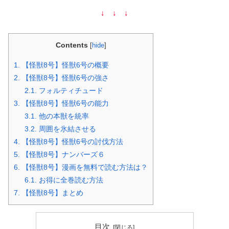
↓ ↓ ↓
Contents
[
hide
]
1.
【怪獣8号】怪獣6号の概要
2.
【怪獣8号】怪獣6号の強さ
2.1.
フォルティチュード
3.
【怪獣8号】怪獣6号の能力
3.1.
他の本獣を統率
3.2.
周囲を氷結させる
4.
【怪獣8号】怪獣6号の討伐方法
5.
【怪獣8号】ナンバーズ６
6.
【怪獣8号】漫画を無料で読む方法は？
6.1.
お得に全巻読む方法
7.
【怪獣8号】まとめ
目次