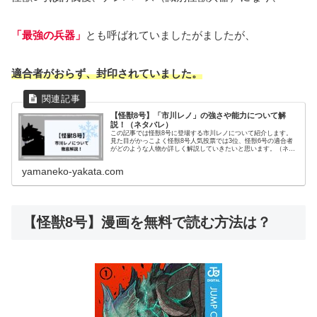
「最強の兵器」
とも呼ばれていましたがましたが、
適合者がおらず、封印されて
いました。
【怪獣8号】「市川レノ」の強さや能力について解
説！（ネタバレ）
この記事では怪獣8号に登場する市川レノについて紹介します。
見た目がかっこよく怪獣8号人気投票では3位、怪獣6号の適合者
がどのような人物か詳しく解説していきたいと思います。（ネタ
バレ含む）
yamaneko-yakata.com
【怪獣8号】漫画を無料で読む方法は？