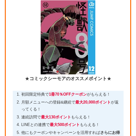
★
コミックシーモアのオススメポイント
★
初回限定特典で
1冊70％OFFクーポン
がもらえる！
月額メニューへの登録&継続で
最大20,000ポイント
が返
ってくる！
連続訪問で
最大130ポイント
もらえる！
LINEとの連携で
最大500ポイント
もらえる！
他にもクーポンやキャンペーンを活用すれば
さらにお得