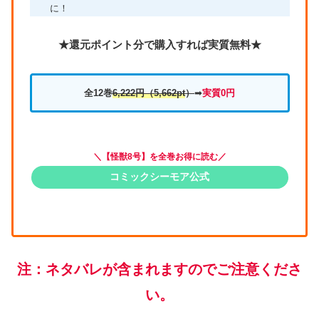
に！
★還元ポイント分で購入すれば実質無料★
全12巻
6,222円
（5,662pt
）
➡
実質0円
＼【怪獣8号】を全巻お得に読む／
コミックシーモア公式
注：ネタバレが含まれますのでご注意くださ
い。