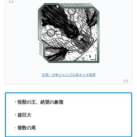
引用：少年ジャンプ人気キャラ投票
・怪獣の王、絶望の象徴
・超巨大
・
複数の尾