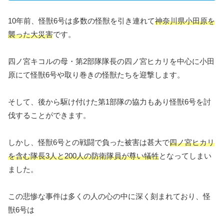
10年前、怪獣6号は多数の怪獣を引き連れて
神奈川県小
田原を
襲った大災害
です。
四ノ宮キコルの母・第2部隊隊長の四ノ宮ヒカリを中心に小田
原にて怪獣6号や取り巻きの怪獣たちを迎撃します。
そして、後から駆け付けた第1部隊の協力もあり怪獣6号を討
伐することができます。
しかし、怪獣6号との戦闘で負った被害は甚大で
四ノ宮ヒカリ
を含む隊長3人と200人の防衛隊員が尊い犠牲
となってしまい
ました。
この悲惨な事件は多くの人の心の中に深く刻まれており、怪
獣6号は