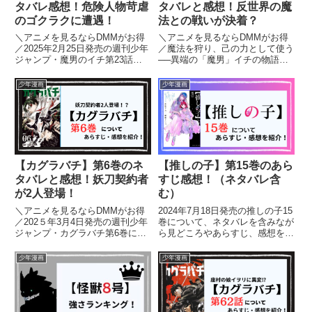
タバレ感想！危険人物苛虐
タバレと感想！反世界の魔
のゴクラクに遭遇！
法との戦いが決着？
＼アニメを見るならDMMがお得
＼アニメを見るならDMMがお得
／2025年2月25日発売の週刊少年
／魔法を狩り、己の力として使う
ジャンプ・魔男のイチ第23話に
──異端の「魔男」イチの物語が
ついて、ネタバレを含みながら見
激動の展開へ！『魔男のイチ』第
どころやあらすじ、感想を紹介し
3巻では、最凶の敵“反世界の魔
少年漫画
少年漫画
ます。【魔男のイチ】を読むのが
法”との戦いがついに決着！そし
オススメの人はこちら！・王道少
て、現代最強の魔女・デスカラス
年漫画・魔法ファンタジー...
がとイチとの関係にも大きな変
化...
【カグラバチ】第6巻のネ
【推しの子】第15巻のあら
タバレと感想！妖刀契約者
すじ感想！（ネタバレ含
が2人登場！
む）
＼アニメを見るならDMMがお得
2024年7月18日発売の推しの子15
／202５年3月4日発売の週刊少年
巻について、ネタバレを含みなが
ジャンプ・カグラバチ第6巻につ
ら見どころやあらすじ、感想を紹
いて、ネタバレを含みながら見ど
介します。
ころやあらすじ、感想を紹介しま
少年漫画
少年漫画
す。【カグラバチ】を読むのがオ
ススメの人はこちら！・王道ジャ
ンプ・ダークファンタジー系...