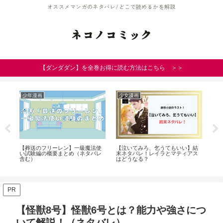
オススメマンガのネタバレ/どこで読めるかを解説
ネコノコミック
【ダンダダン】を全巻お得に読む方法はこちら ＞＞
少年漫画
少女漫画
少
【葬送のフリーレン】一級魔法使
【泣いてみろ、乞うてもいい】結
【
由
い試験編の概要まとめ（ネタバレ
末ネタバレ！レイラとマティアス
の
含む）
はどうなる？
果
PR
【怪獣8号】怪獣6号とは？能力や強さにつ
いて解説！（ネタバレ）