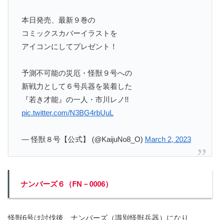
本日発売、最新９巻の
コミックスカバーイラストを
アイコンにしてプレゼント！
予測不可能の災厄・怪獣９号への
新戦力として６号兵器を装着した
『若き才能』の一人・市川レノ!!
pic.twitter.com/N3BG4rbUuL
— 怪獣８号【公式】 (@KaijuNo8_O)
March 2, 2023
ナンバーズ６（FN－0006）
怪獣6号は討伐後、ナンバーズ（識別怪獣兵器）になり、