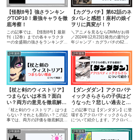
【怪獣8号】強さランキン
【カグラバチ】第62話のネ
グTOP10！最強キャラを徹
タバレと感想！座村の娘イ
底考察！
ヲリに異変が！？
この記事では、【怪獣8号】最新
＼アニメを見るならDMMがお得
刊（12巻）までの各キャラクタ
／2024年12月23日発売の週刊少
ーの全盛期の強さをランキング形
年ジャンプ・カグラバチの62話
式で紹介していきます。（ネタバ
について、ネタバレを含みながら
レを含みます）
見どころやあらすじ、感想を紹介
少年漫画
少年漫画
します。【カグラバチ】を読むの
がオススメの人はこちら！・王道
ジャンプ・ダークファンタ...
【杖と剣のウィストリア】
【ダンダダン】アクロバテ
つまらないは本当？面白
ィックさらさらの子供はど
い？両方の意見を徹底解
うなった？悲しい過去と強
説！
さを解説！（ネタバレ）
「杖と剣のウィストリア」はつま
この記事では【ダンダダン】に登
らない？それとも面白い？この記
場するアクロバティックさらさら
事では、両方の評価を徹底解説し
について紹介します。アクロバテ
ます。ストーリー展開の単調さや
ィックさらさら（通称アクさら）
キャラクターの成長不足が指摘さ
の悲しい過去や正体など詳しく解
少年漫画
少年漫画
れる一方、バトルシーンの迫力や
説していきたいと思います。
美しい作画に魅了される読者も多