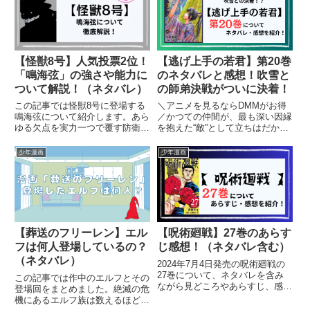
いです。
【怪獣8号】人気投票2位！
【逃げ上手の若君】第20巻
「鳴海弦」の強さや能力に
のネタバレと感想！吹雪と
ついて解説！（ネタバレ）
の師弟決戦がついに決着！
この記事では怪獣8号に登場する
＼アニメを見るならDMMがお得
鳴海弦について紹介します。あら
／かつての仲間が、最も深い因縁
ゆる欠点を実力一つで覆す防衛隊
を抱えた“敵”として立ちはだかる
最強の戦士、怪獣8号人気投票で
――。『逃げ上手の若君』第20
は２位、怪獣１号の適合者であ
巻では、北条時行が「神力・野
少年漫画
少年漫画
り、防衛隊第1部隊隊長の鳴海弦
心」を宿す吹雪との激突に挑み、
がどのような人物か詳しく解説し
戦いの中で“主君”としての成長を
ます。（ネタバレ含む）
遂げていきます。かつて剣を教...
【葬送のフリーレン】エル
【呪術廻戦】27巻のあらす
フは何人登場しているの？
じ感想！（ネタバレ含む）
（ネタバレ）
2024年7月4日発売の呪術廻戦の
27巻について、ネタバレを含み
この記事では作中のエルフとその
ながら見どころやあらすじ、感想
登場回をまとめました。絶滅の危
を紹介します。
機にあるエルフ族は数えるほどし