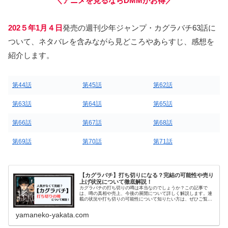
＼アニメを見るならDMMがお得／
202５年1月４日
発売の週刊少年ジャンプ・カグラバチ63話に
ついて、ネタバレを含みながら見どころやあらすじ、感想を
紹介します。
第44話
第45話
第62話
第63話
第64話
第65話
第66話
第67話
第68話
第69話
第70話
第71話
【カグラバチ】打ち切りになる？完結の可能性や売り
上げ状況について徹底解説！
カグラバチの打ち切りの噂は本当なのでしょうか？この記事で
は、噂の真相や売上、今後の展開について詳しく解説します。連
載の状況や打ち切りの可能性について知りたい方は、ぜひご覧く
ださい。
yamaneko-yakata.com