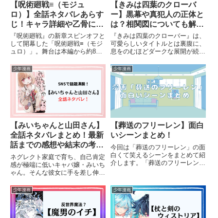
【呪術廻戦≡（モジュ
【きみは四葉のクローバ
ロ）】全話ネタバレあらす
ー】黒幕や真犯人の正体と
じ！キャラ詳細や乙骨につ
は？相関図についても解
いても解説！
説！
『呪術廻戦』の新章スピンオフと
『きみは四葉のクローバー』は、
して開幕した「呪術廻戦≡（モジ
可愛らしいタイトルとは裏腹に、
ュロ）」。舞台は本編から約80
息をのむほどダークな展開が続く
年後の未来――京都を中心に、呪
ラブサスペンス＆ミステリー漫画
術師の子孫と宇宙から来た謎の存
です。いじめで自殺寸前にまで追
少年漫画
少年漫画
在が交錯します。第1話から登場
い詰められた高校生・宇一の前
するのは、乙骨家の血を引く兄妹
に、小学生時代の初恋の相手・よ
と、“第三の目”を持つ宇宙人マ...
つはが突然現れる――。穏やかに
見...
【みいちゃんと山田さん】
【葬送のフリーレン】面白
全話ネタバレまとめ！最新
いシーンまとめ！
話までの感想や結末の考察
今回は「葬送のフリーレン」の面
も紹介！
白くて笑えるシーンをまとめて紹
ネグレクト家庭で育ち、自己肯定
介します。「葬送のフリーレン」
感が極端に低いキャバ嬢・みいち
はキャラのギャップがすごく面白
ゃん。そんな彼女に手を差し伸べ
いです。くだらない「葬送のフリ
るのは、冷静沈着で思いやりのあ
ーレン」をお楽しみくださ
る同僚・山田さん──。SNSでも
少年漫画
少年漫画
い！！！「葬送のフリーレンは」
話題沸騰中の漫画『みいちゃんと
現在週刊少年サンデーで連載中の
山田さん』は、ただの夜職ストー
大人気少年漫画です！
リーではありません。家庭や恋...