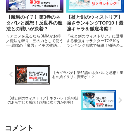
【魔男のイチ】第3巻のネ
【杖と剣のウィストリア】
タバレと感想！反世界の魔
強さランキングTOP10！最
法との戦いが決着？
強キャラを徹底考察！
＼アニメを見るならDMMがお得
「杖と剣のウィストリア」に登場
／魔法を狩り、己の力として使う
する最強キャラクターTOP10を
──異端の「魔男」イチの物語が
ランキング形式で解説！物語の主
激動の展開へ！『魔男のイチ』第
要キャラクターの強さや魔法の特
3巻では、最凶の敵“反世界の魔
長を詳しく紹介します。
法”との戦いがついに決着！そし
て、現代最強の魔女・デスカラス
がとイチとの関係にも大きな変
【カグラバチ】第62話のネタバレと感想！座
化...
村の娘イヲリに異変が！？
【杖と剣のウィストリア】ネタバレ｜第48話
のあらすじと感想！想填に次ぐ力が判明！
コメント