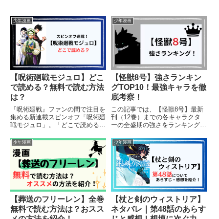
少年漫画
少年漫画
【呪術廻戦モジュロ】どこ
【怪獣8号】強さランキン
で読める？無料で読む方法
グTOP10！最強キャラを徹
は？
底考察！
『呪術廻戦』ファンの間で注目を
この記事では、【怪獣8号】最新
集める新連載スピンオフ「呪術廻
刊（12巻）までの各キャラクタ
戦モジュロ」。「どこで読める
ーの全盛期の強さをランキング形
の？」「単行本は出るの？」と気
式で紹介していきます。（ネタバ
になる方も多いはずです。この記
レを含みます）
少年漫画
少年漫画
事では、作品概要・あらすじ・掲
載媒体（ジャンプ本誌／アプリ／
電子版）・単行本化の可能性をわ
か...
【葬送のフリーレン】全巻
【杖と剣のウィストリア】
無料で読む方法は？おスス
ネタバレ｜第48話のあらす
メの方法を紹介！
じと感想！想填に次ぐ力が