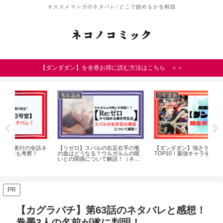
オススメマンガのネタバレ/どこで読めるかを解説
ネコノコミック
【ダンダダン】を全巻お得に読む方法はこちら ＞＞
青年漫画
少年漫画
少
話ネ
【リゼロ】スバルの右足右手の竜
【ダンダダン】強さランキング
【
の血はどうなる？ウルガルムの呪
TOP10！最強キャラを徹底考察！
タ
いとの関係について解説！（ネタ
や
バレ）
PR
【カグラバチ】第63話のネタバレと感想！
巻墨3人の名前が遂に判明！