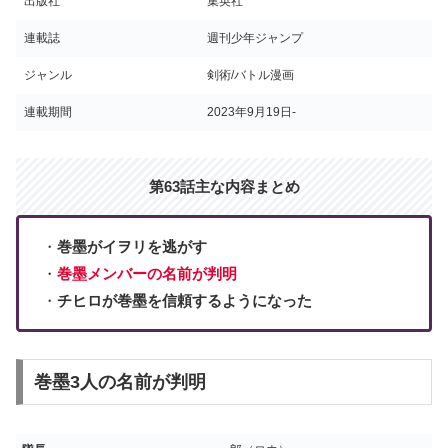
出版社
集英社
連載誌
週刊少年ジャンプ
ジャンル
剣術/バトル漫画
連載期間
2023年9月19日‐
第63話主な内容まとめ
・
巻墨がイヲリを逃がす
・
巻墨メンバーの名前が判明
・
チヒロが巻墨を信頼するようになった
巻墨3人の名前が判明