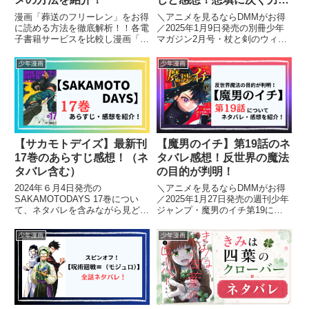
判明！
漫画「葬送のフリーレン」をお得
＼アニメを見るならDMMがお得
に読める方法を徹底解析！！各電
／2025年1月9日発売の別冊少年
子書籍サービスを比較し漫画「葬
マガジン2月号・杖と剣のウィス
送のフリーレン」を読むにあたっ
トリアの48話について、ネタバ
てオススメの方法を紹介します！
レを含みながら見どころやあらす
少年漫画
少年漫画
じ、感想を紹介します。【杖と剣
のウィストリア】を読むのがオス
スメの人はこちら！・別冊少...
【サカモトデイズ】最新刊
【魔男のイチ】第19話のネ
17巻のあらすじ感想！（ネ
タバレ感想！反世界の魔法
タバレ含む）
の目的が判明！
2024年６月4日発売の
＼アニメを見るならDMMがお得
SAKAMOTODAYS 17巻につい
／2025年1月27日発売の週刊少年
て、ネタバレを含みながら見どこ
ジャンプ・魔男のイチ第19につ
ろやあらすじ、感想を紹介しま
いて、ネタバレを含みながら見ど
す。
ころやあらすじ、感想を紹介しま
少年漫画
少年漫画
す。【魔男のイチ】を読むのがオ
ススメの人はこちら！・王道少年
漫画・魔法ファンタジー系...