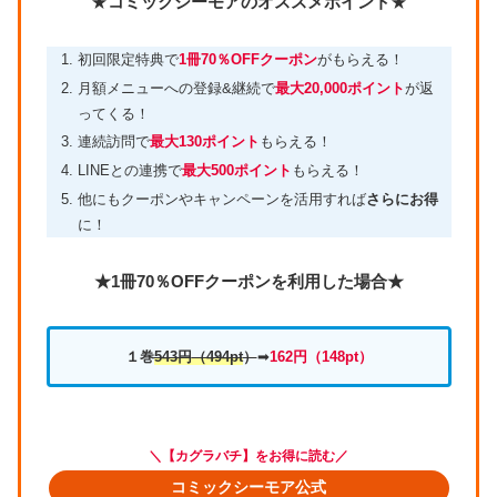
★
コミックシーモアのオススメポイント
★
初回限定特典で
1冊70％OFFクーポン
がもらえる！
月額メニューへの登録&継続で
最大20,000ポイント
が返
ってくる！
連続訪問で
最大130ポイント
もらえる！
LINEとの連携で
最大500ポイント
もらえる！
他にもクーポンやキャンペーンを活用すれば
さらにお得
に！
★1冊70％OFFクーポンを利用した場合★
１巻
543円
（494pt
）
➡
162円（
148pt）
＼【カグラバチ】をお得に読む／
コミックシーモア公式