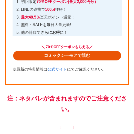
初回限定
70％OFFクーポン(最大2,000円分）
LINEの連携で
500pt
獲得！
最大48.5％
楽天ポイント還元！
無料・SALEを毎日大量更新!
他の特典で
さらにお得
に！
＼ 70％OFFクーポンもらえる／
コミックシーモアで読む
※最新の特典情報は
公式サイト
にてご確認ください。
注：ネタバレが含まれますのでご注意くださ
い。
↓ ↓ ↓