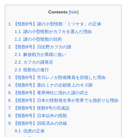
Contents
[
hide
]
1.
【怪獣8号】謎の小型怪獣「ミツケタ」の正体
1.1.
謎の小型怪獣がカフカを選んだ理由
1.2.
謎の小型怪獣の目的
2.
【怪獣8号】日比野カフカの謎
2.1.
解放戦力が異様に低い
2.2.
カフカの謎発言
2.3.
怪獣化の進行
3.
【怪獣8号】市川レノが防衛隊員を目指した理由
4.
【怪獣8号】亜白ミナの左鎖骨上のキズ跡
5.
【怪獣8号】竜寧神社に現れた謎の武士
6.
【怪獣8号】日本の怪獣発生率が世界でも指折りな理由
7.
【怪獣8号】怪獣9号の完成品
8.
【怪獣8号】日本以外の怪獣
9.
【怪獣8号】回収済みの伏線
9.1.
伐虎の正体