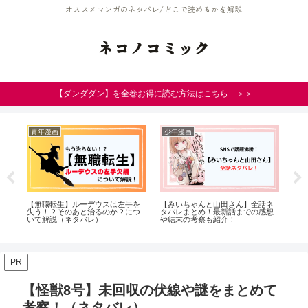
オススメマンガのネタバレ/どこで読めるかを解説
ネコノコミック
【ダンダダン】を全巻お得に読む方法はこちら ＞＞
青年漫画
少年漫画
少
ン
【無職転生】ルーデウスは左手を
【みいちゃんと山田さん】全話ネ
【
の
失う！？そのあと治るのか？につ
タバレまとめ！最新話までの感想
の
いて解説（ネタバレ）
や結末の考察も紹介！
果
PR
【怪獣8号】未回収の伏線や謎をまとめて
考察！（ネタバレ）