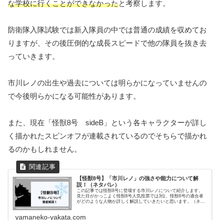
な学校に行くことができなかった
と考察します。
防衛隊入隊試験では新入隊員の中では普通の成績を収めてお
りますが、その後圧倒的な成長スピードで他の隊員を抜き去
っていきます。
市川レノの出生や過去については明らかになっていませんの
で今後明らかになる可能性があります。
また、現在「怪獣8号 sideB」という各キャラクターが詳し
く描かれたスピンオフが連載されているのでそちらで描かれ
るのかもしれません。
【怪獣8号】「市川レノ」の強さや能力について解
説！（ネタバレ）
この記事では怪獣8号に登場する市川レノについて紹介します。
見た目がかっこよく怪獣8号人気投票では3位、怪獣6号の適合者
がどのような人物か詳しく解説していきたいと思います。（ネタ
バレ含む）
yamaneko-yakata.com