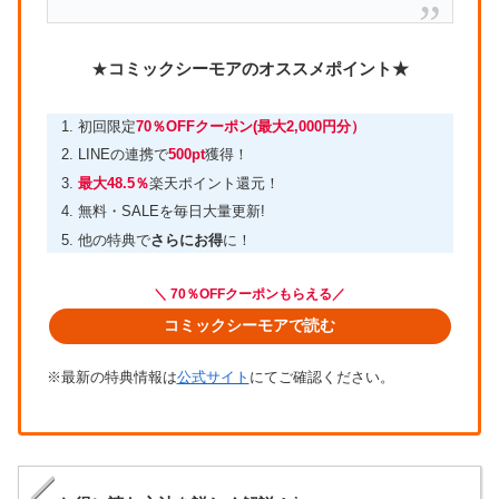
★
コミックシーモアのオススメポイント★
初回限定
70％OFFクーポン(最大2,000円分）
LINEの連携で
500pt
獲得！
最大48.5％
楽天ポイント還元！
無料・SALEを毎日大量更新!
他の特典で
さらにお得
に！
＼ 70％OFFクーポンもらえる／
コミックシーモアで読む
※最新の特典情報は
公式サイト
にてご確認ください。