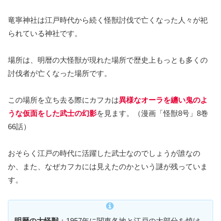
竜寧神社は江戸時代から続く怪獣討伐で亡くなった人々が祀
られている神社です。
場所は、明暦の大怪獣が現れた場所で歴史上もっとも多くの
討伐者が亡くなった場所です。
この場所を立ち去る際にカフカは
異様なオーラを纏い鬼のよ
うな仮面をした武士の幻影
を見ます。（漫画「怪獣8号」8巻
66話）
おそらく江戸の時代に活躍した武士なのでしょうが誰なの
か、また、なぜカフカには見えたのかという謎が残っていま
す。
明暦の大怪獣
：1957年に関東各地と江戸の大部分を焼け