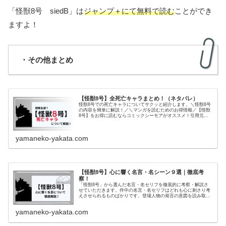
「怪獣8号 siedB」は
ジャンプ＋にて無料で読む
ことができ
ますよ！
・その他まとめ
【怪獣8号】全死亡キャラまとめ！（ネタバレ）
怪獣8号での死亡キャラについてサクッと紹介します。＼怪獣8号
の内容を簡単に解説！／＼マンガを読むためのお得情報／【怪獣
8号】をお得に読むならコミックシーモアがオススメ！引用元：
コミックシーモア＼ 70％OFFクーポンもらえる／コミックシー
モ...
yamaneko-yakata.com
【怪獣8号】心に響く名言・名シーン９選｜徹底考
察！
「怪獣8号」から選んだ名言・名セリフを徹底的に考察・解説さ
せていただきます。作中の名言・名セリフはどれも心に刺さり考
えさせられるものばかりです。登場人物の発言の意図を読み取
り、詳しく解説します。
yamaneko-yakata.com