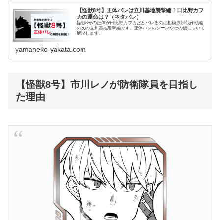
【怪獣8号】正体バレは立川基地襲撃編！日比野カフ
カの運命は？（ネタバレ）
怪獣8号の正体が日比野カフカだとバレるのは相模原討伐作戦編
の次の立川基地襲撃編です。正体バレのシーンやその後について
解説します。
yamaneko-yakata.com
【怪獣8号】市川レノが防衛隊員を目指し
た理由