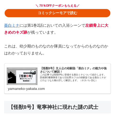
＼ 70％OFFクーポンもらえる／
コミックシーモアで読む
亜白ミナ
には第1巻2話においての入浴シーンで
左鎖骨上に大
きめのキズ跡
が残っています。
これは、幼少期のものなのか隊員になってからのものなのか
はわかっておりません。
【怪獣8号】主人公の幼馴染「亜白ミナ」の能力や強
さについて解説！
この記事では怪獣8号に登場する亜白ミナについて紹介します。
防衛隊3番隊隊長であり日比野カフカの幼馴染である亜白ミナが
どのような人物か詳しく解説します。（ネタバレ含む）
yamaneko-yakata.com
【怪獣8号】竜寧神社に現れた謎の武士