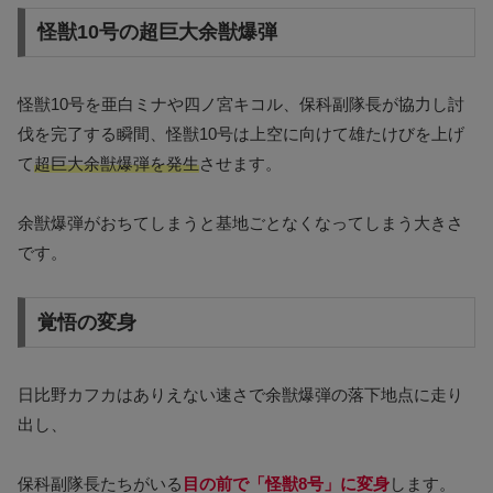
怪獣10号の超巨大余獣爆弾
怪獣10号を亜白ミナや四ノ宮キコル、保科副隊長が協力し討
伐を完了する瞬間、怪獣10号は上空に向けて雄たけびを上げ
て
超巨大余獣爆弾を発生
させます。
余獣爆弾がおちてしまうと基地ごとなくなってしまう大きさ
です。
覚悟の変身
日比野カフカはありえない速さで余獣爆弾の落下地点に走り
出し、
保科副隊長たちがいる
目の前で「怪獣8号」に変身
します。