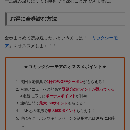
一度読み返したくても無料では読むことができません。
お得に全巻読む方法
全巻まとめて読み返したいという方には「
コミックシーモ
ア
」をオススメします！！
★
コミックシーモアのオススメポイント
★
初回限定特典で
1冊70％OFFクーポン
がもらえる！
月額メニューへの登録で
登録分のポイントが返ってくる
&継続に応じた
ボーナスポイント
が付与！
連続訪問で
最大130ポイント
もらえる！
LINEとの連携で
最大500ポイント
もらえる！
他にもクーポンやキャンペーンを活用すれば
さらにお得
に！