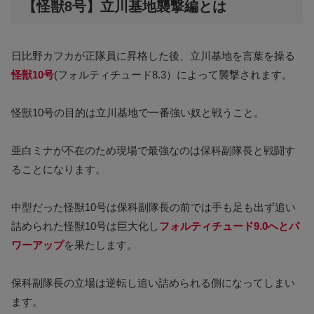
【怪獣8号】立川基地襲撃編とは
日比野カフカが正隊員に昇格した後、立川基地を言葉を操る
怪獣10号
(フォルティチュード8.3）によって襲撃されます。
怪獣10号の目的は立川基地で一番強い奴と戦うこと。
亜白ミナが不在のため現場で最強なのは保科副隊長と戦闘す
ることになります。
中型だった怪獣10号は保科副隊長の前では手も足も出ず追い
詰められた怪獣10号は巨大化し
フォルティチュード9.0へとパ
ワーアップ
を果たします。
保科副隊長の立場は逆転し追い詰められる側になってしまい
ます。