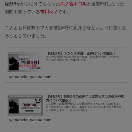
怪獣9号から助けてもらった
四ノ宮キコル
と怪獣8号になった
瞬間を知っている
市川レノ
です。
二人とも日比野カフカを怪獣8号に変身させないように強くな
ろうとしていました。
【怪獣8号】ミツケタの謎・正体について解説！
カフカを怪獣8号に変身させた原因、謎の小型怪獣「ミツケタ」
の正体や目的について解説します。
yamaneko-yakata.com
【怪獣8号】怪獣8号の正体？日比野カフカの強さや能
力について解説！
この記事では怪獣8号の主人公日比野カフカについて紹介しま
す。怪獣8号の正体であり、本作の主人公がどのような人物か詳
しく解説します。（ネタバレ含む）
yamaneko-yakata.com