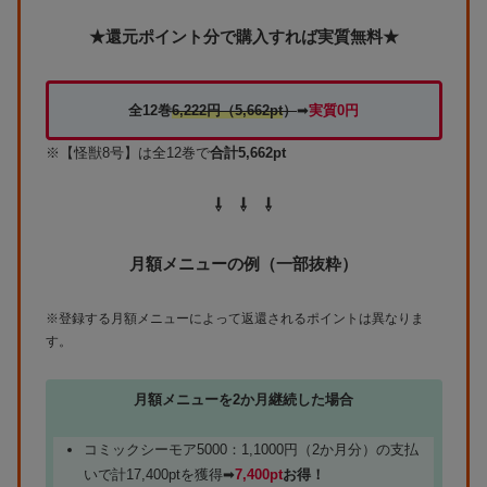
★還元ポイント分で購入すれば実質無料★
全12巻
6,222円
（5,662pt
）
➡
実質0円
※【怪獣8号】は全12巻で
合計5,662pt
⇩ ⇩ ⇩
月額メニューの例（一部抜粋）
※登録する月額メニューによって返還されるポイントは異なりま
す。
月額メニューを2か月継続した場合
コミックシーモア5000：1,1000円（2か月分）の支払
いで計17,400ptを獲得➡
7,400pt
お得！