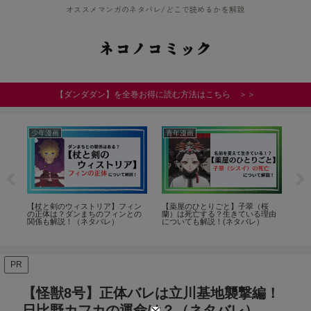
オススメマンガのネタバレ/どこで読めるかを解説
ネコノコミック
【ダンダダン】を全巻お得に読む方法はこちら ＞＞
少年漫画
青年漫画
少
め
【杖と剣のウィストリア】フィン
【薬屋のひとりごと】子翠（桜
【
の正体は？ダンまちのフィンとの
蘭）は死亡する？生きている理由
TO
関係も解説！（ネタバレ）
についても解説！(ネタバレ）
PR
【怪獣8号】正体バレは立川基地襲撃編！
日比野カフカの運命は？（ネタバレ）