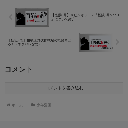
での理不尽な攻撃、周囲の大人た
い詰められた高校生・宇一の前
ちの冷たい視線、そしてラストに
に、小学生時代の初恋の相手・よ
控える衝撃の「害獣対決」——...
つはが突然現れる――。穏やかに
【怪獣8号】スピンオフ！？「怪獣8号sideB
見...
」について紹介！
【怪獣8号】相模原討伐作戦編の概要まと
め！（ネタバレ含む）
コメント
コメントを書き込む
ホーム
少年漫画