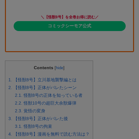
＼【怪獣8号】を全巻お得に読む／
コミックシーモア公式
Contents
[
hide
]
1.
【怪獣8号】立川基地襲撃編とは
2.
【怪獣8号】正体がバレたシーン
2.1.
怪獣8号の正体を知っている者
2.2.
怪獣10号の超巨大余獣爆弾
2.3.
覚悟の変身
3.
【怪獣8号】正体がバレた後
3.1.
怪獣8号の拘束
4.
【怪獣8号】漫画を無料で読む方法は？