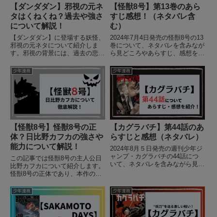
【ダンダダン】邪視の元ネ
【怪獣8号】第13巻のあら
タはくねくね？過去や強さ
すじ感想！（ネタバレ含
について解説！
む）
【ダンダダン】に登場する妖怪、
2024年7月4日発売の怪獣8号の13
邪視の元ネタについて紹介しま
巻について、ネタバレを含みなが
す。邪視の背景には、過去の悲劇
ら見どころやあらすじ、感想を紹
や日本と世界のさまざまな伝承が
介します。
織り交ぜられています。邪視がど
少年漫画
少年漫画
のようにして誕生し、鬼頭一族へ
の復讐に燃える妖怪になったの
か、そしてその元ネタとなる伝説
や神...
【怪獣8号】怪獣8号の正
【カグラバチ】第44話のあ
体？日比野カフカの強さや
らすじと感想（ネタバレ）
能力について解説！
2024年8月５日発売の週刊少年ジ
ャンプ・カグラバチの44話につ
この記事では怪獣8号の主人公日
いて、ネタバレを含みながら見ど
比野カフカについて紹介します。
ころやあらすじ、感想を紹介しま
怪獣8号の正体であり、本作の主
す。
人公がどのような人物か詳しく解
説します。（ネタバレ含む）
少年漫画
少年漫画