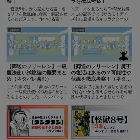
察！
ラを徹底考察！
「怪獣8号」から選んだ名言・名
＼アニメを見るならDMMがお得
セリフを徹底的に考察・解説させ
／この記事では【サカモトデイ
ていただきます。作中の名言・名
ズ】に登場するキャラクターの強
セリフはどれも心に刺さり考えさ
さをランク表/ランキング形式で
せられるものばかりです。登場人
発表します。それぞれの強さや特
少年漫画
少年漫画
物の発言の意図を読み取り、詳し
徴的な武器について詳しく解説し
く解説します。
ます。漫画版の各キャラの強さラ
ンキングですのネタバレを含みま
す...
【葬送のフリーレン】一級
【葬送のフリーレン】魔王
魔法使い試験編の概要まと
の復活はあるの？可能性や
め（ネタバレ含む）
伏線を徹底考察！（ネタバ
レ）
この記事では、「葬送のフリーレ
この記事では魔王の復活があるの
ン」一級魔法使い試験編の見どこ
ではないかと考えさせられる可能
ろをまとめました。ネタバレも含
性や伏線をまとめましたので、こ
んでおりますが、先に予習してお
れを知っていればこれから先繋が
きたい、一度読んだけど復習して
っていくこともあり、物語が面白
少年漫画
少年漫画
おきたいというかたは是非読んで
くなること間違いありません！
みてください。また、アニメでも
（ネタバレが含まれています）
「葬送のフリーレン」第二クール
の一級魔法使い試験編が始まりま
すのでお見逃しなく。