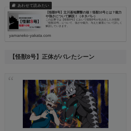
【怪獣8号】立川基地襲撃の核！怪獣10号とは？能力
や強さについて解説！（ネタバレ）
この記事では【怪獣8号】において怪獣9号が生み出した大怪獣
「怪獣10号」について、強さや能力、与えた被害について詳しく
解説していきます。
yamaneko-yakata.com
【怪獣8号】正体がバレたシーン