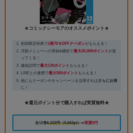
★
コミックシーモアのオススメポイント
★
初回限定特典で
1冊70％OFFクーポン
がもらえる！
月額メニューへの登録&継続で
最大20,000ポイント
が返
ってくる！
連続訪問で
最大130ポイント
もらえる！
LINEとの連携で
最大500ポイント
もらえる！
他にもクーポンやキャンペーンを活用すれば
さらにお得
に！
★還元ポイント分で購入すれば実質無料★
全12巻
6,222円
（5,662pt
）
➡
実質0円