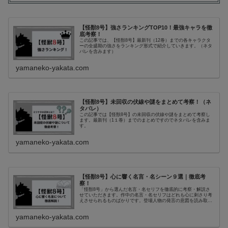
【怪獣8号】強さランキングTOP10！最強キャラを徹
底考察！
この記事では、【怪獣8号】最新刊（12巻）までの各キャラクタ
ーの全盛期の強さをランキング形式で紹介していきます。（ネタ
バレを含みます）
yamaneko-yakata.com
【怪獣8号】未回収の伏線や謎をまとめて考察！（ネ
タバレ）
この記事では【怪獣8号】の未回収の伏線や謎をまとめて考察し
ます。最新刊（1１巻）までのまとめですのでネタバレを含みま
す。
yamaneko-yakata.com
【怪獣8号】心に響く名言・名シーン９選｜徹底考
察！
「怪獣8号」から選んだ名言・名セリフを徹底的に考察・解説さ
せていただきます。作中の名言・名セリフはどれも心に刺さり考
えさせられるものばかりです。登場人物の発言の意図を読み取
り、詳しく解説します。
yamaneko-yakata.com