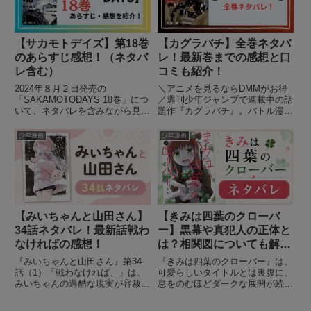
【サカモトデイズ】第18巻
【カグラバチ】全巻ネタバ
のあらすじ感想！（ネタバ
レ！最新巻までの感想と口
レ含む）
コミも紹介！
2024年８月２日発売の
＼アニメを見るならDMMがお得
「SAKAMOTODAYS 18巻」につ
／週刊少年ジャンプで連載中の話
いて、ネタバレを含みながら見ど
題作『カグラバチ』。バトル漫画
ころやあらすじ、感想を紹介しま
らしい熱さを持ちながらも、ダー
す。【SAKAMOTODAYS】を読
クで重厚なストーリーと裏切りだ
少年漫画
少年漫画
むのがオススメの人はこちら！・
らけの展開で、一気に注目を集め
王道ジャンプ・主人公ちょっと最
ている作品です。主人公・六平チ
強系・殺し屋系・熱い...
ヒロは、父を殺された復讐を胸
に...
【みいちゃんと山田さん】
【きみは四葉のクローバ
34話ネタバレ！最新話戦わ
ー】黒幕や真犯人の正体と
なければの感想！
は？相関図についても解
説！
『みいちゃんと山田さん』第34
『きみは四葉のクローバー』は、
話（1）「戦わなければ、」は、
可愛らしいタイトルとは裏腹に、
みいちゃんの過酷な現実が容赦な
息をのむほどダークな展開が続く
く描かれ、ついに"あの人物"が姿
ラブサスペンス＆ミステリー漫画
を現す超濃厚な一話です。芋煮会
です。いじめで自殺寸前にまで追