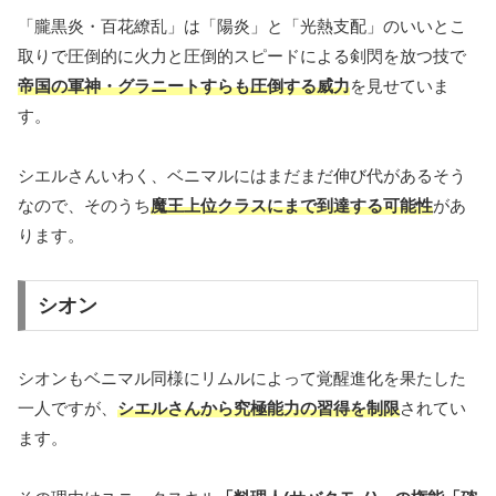
「朧黒炎・百花繚乱」は「陽炎」と「光熱支配」のいいとこ
取りで圧倒的に火力と圧倒的スピードによる剣閃を放つ技で
帝国の軍神・グラニートすらも圧倒する威力
を見せていま
す。
シエルさんいわく、ベニマルにはまだまだ伸び代があるそう
なので、そのうち
魔王上位クラスにまで到達する可能性
があ
ります。
シオン
シオンもベニマル同様にリムルによって覚醒進化を果たした
一人ですが、
シエルさんから究極能力の習得を制限
されてい
ます。