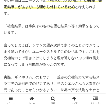
その理由はユニークスキル
「料理人(サバクモノ)」の権能「確
定結果」があまりにも理から外れているため
と考えられま
す。
「確定結果」は事象そのものを望む結果へ導く効果をもって
います。
言ってしまえば、シオンの望み次第で多くのことができてし
まう能力ですが、ユニークスキルでこのレベルです。これを
究極能力まで引き上げてしまうと理が通じないぶっ壊れ能力
になってしまう可能性があったのです。
実際、ギィやリムルのもつチート並みの究極能力ですら転ス
ラ世界の法則内での能力であり、当のシエルさんも大賢者が
元であったことから分かるように、世界の声や法則を土台と
した能力となっています。
メニュー
ホーム
検索
トップ
サイドバー