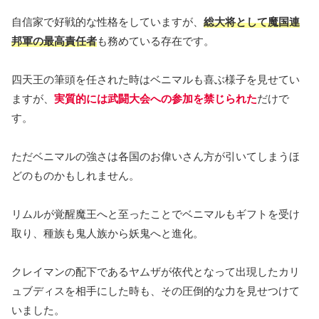
自信家で好戦的な性格をしていますが、
総大将として魔国連
邦軍の最高責任者
も務めている存在です。
四天王の筆頭を任された時はベニマルも喜ぶ様子を見せてい
ますが、
実質的には武闘大会への参加を禁じられた
だけで
す。
ただベニマルの強さは各国のお偉いさん方が引いてしまうほ
どのものかもしれません。
リムルが覚醒魔王へと至ったことでベニマルもギフトを受け
取り、種族も鬼人族から妖鬼へと進化。
クレイマンの配下であるヤムザが依代となって出現したカリ
ュブディスを相手にした時も、その圧倒的な力を見せつけて
いました。