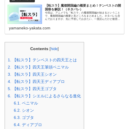
【転スラ】魔都開国編の概要まとめ！テンペストの開
国祭を解説！（ネタバレ）
今回は、アニメでも「転スラ」の魔都開国編が始まるということ
で、魔都開国編の概要と見どころをまとめました。ネタバレも含
んでおりますが、先に予習しておきたい、一度読んだけど復習し
ておきたいという人は是非読んでみてください！！
yamaneko-yakata.com
Contents
[
hide
]
1.
【転スラ】テンペストの四天王とは
2.
【転スラ】四天王筆頭ベニマル
3.
【転スラ】四天王シオン
4.
【転スラ】四天王ディアブロ
5.
【転スラ】四天王ゴブタ
6.
【転スラ】シエルによるさらなる進化
6.1.
ベニマル
6.2.
シオン
6.3.
ゴブタ
6.4.
ディアブロ