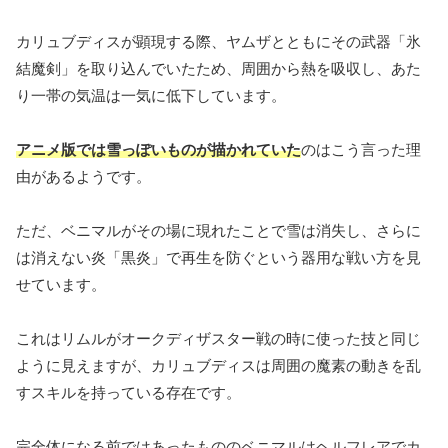
カリュブディスが顕現する際、ヤムザとともにその武器「氷
結魔剣」を取り込んでいたため、周囲から熱を吸収し、あた
り一帯の気温は一気に低下しています。
アニメ版では雪っぽいものが描かれていた
のはこう言った理
由があるようです。
ただ、ベニマルがその場に現れたことで雪は消失し、さらに
は消えない炎「黒炎」で再生を防ぐという器用な戦い方を見
せています。
これはリムルがオークディザスター戦の時に使った技と同じ
ように見えますが、カリュブディスは周囲の魔素の動きを乱
すスキルを持っている存在です。
完全体になる前ではあったもののベニマルはヘルフレアでカ