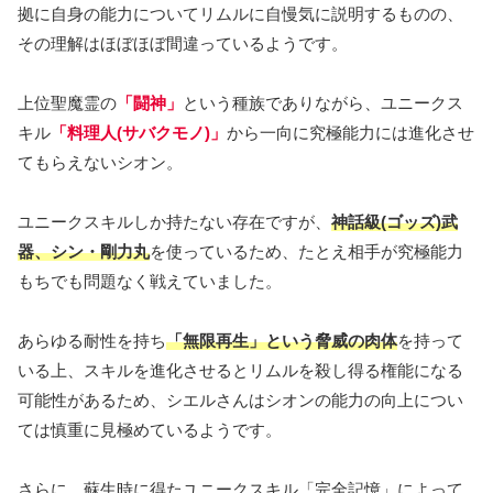
拠に自身の能力についてリムルに自慢気に説明するものの、
その理解はほぼほぼ間違っているようです。
上位聖魔霊の
「闘神」
という種族でありながら、ユニークス
キル
「料理人(サバクモノ)」
から一向に究極能力には進化させ
てもらえないシオン。
ユニークスキルしか持たない存在ですが、
神話級(ゴッズ)武
器、シン・剛力丸
を使っているため、たとえ相手が究極能力
もちでも問題なく戦えていました。
あらゆる耐性を持ち
「無限再生」という脅威の肉体
を持って
いる上、スキルを進化させるとリムルを殺し得る権能になる
可能性があるため、シエルさんはシオンの能力の向上につい
ては慎重に見極めているようです。
さらに、蘇生時に得たユニークスキル「完全記憶」によって