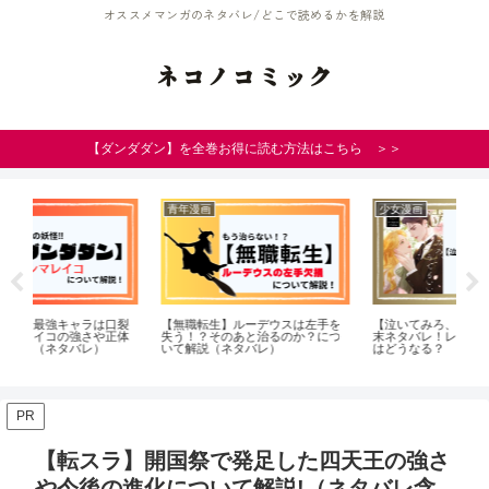
オススメマンガのネタバレ/どこで読めるかを解説
ネコノコミック
【ダンダダン】を全巻お得に読む方法はこちら ＞＞
少女漫画
青年漫画
少
を
【泣いてみろ、乞うてもいい】結
漫画【203号室】百鬼夜行の全話ネ
【
つ
末ネタバレ！レイラとマティアス
タバレ！最終回の結末も考察！
ィ
はどうなる？
い
PR
【転スラ】開国祭で発足した四天王の強さ
や今後の進化について解説!（ネタバレ含