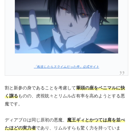
「転生したらスライムだった件」公式サイト
割と新参の身であることを考慮して
筆頭の座をベニマルに快
く譲る
ものの、虎視眈々とリムル占有率を高めようとする悪
魔です。
ディアブロは同じ原初の悪魔、
魔王ギィとかつては肩を並べ
たほどの実力者
であり、リムルすらも驚く力を持っていま