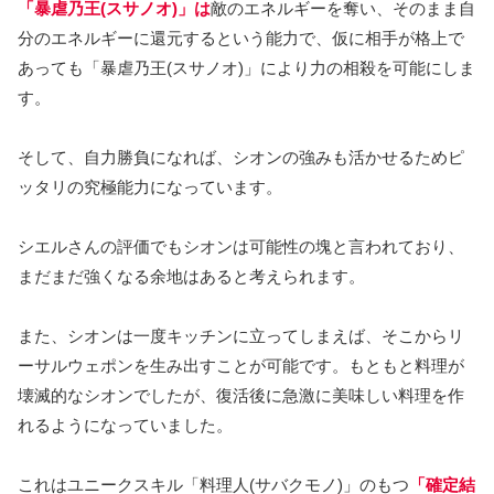
「暴虐乃王(スサノオ)」は
敵のエネルギーを奪い、そのまま自
分のエネルギーに還元するという能力で、仮に相手が格上で
あっても「暴虐乃王(スサノオ)」により力の相殺を可能にしま
す。
そして、自力勝負になれば、シオンの強みも活かせるためピ
ッタリの究極能力になっています。
シエルさんの評価でもシオンは可能性の塊と言われており、
まだまだ強くなる余地はあると考えられます。
また、シオンは一度キッチンに立ってしまえば、そこからリ
ーサルウェポンを生み出すことが可能です。もともと料理が
壊滅的なシオンでしたが、復活後に急激に美味しい料理を作
れるようになっていました。
これはユニークスキル「料理人(サバクモノ)」のもつ
「確定結