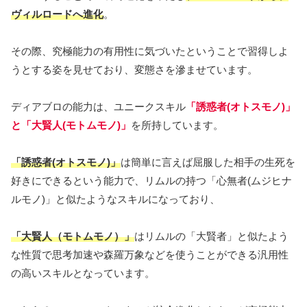
ヴィルロードへ進化
。
その際、究極能力の有用性に気づいたということで習得しよ
うとする姿を見せており、変態さを滲ませています。
ディアブロの能力は、ユニークスキル
「誘惑者(オトスモノ)」
と「大賢人(モトムモノ)」
を所持しています。
「誘惑者(オトスモノ)」
は簡単に言えば屈服した相手の生死を
好きにできるという能力で、リムルの持つ「心無者(ムジヒナ
ルモノ)」と似たようなスキルになっており、
「大賢人
（
モトムモノ
）
」
はリムルの「大賢者」と似たよう
な性質で思考加速や森羅万象などを使うことができる汎用性
の高いスキルとなっています。