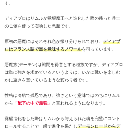
す。
ディアブロはリムルが覚醒魔王へと進化した際の残った兵士
の亡骸を使って召喚した悪魔です。
原初の悪魔にはそれぞれ色が振り分けられており、
ディアブ
ロはフランス語で黒を意味するノワール
を司っています。
悪魔族(デーモン)は戦闘を得意とする種族ですが、ディアブロ
は単に強さを求めているというよりは、いかに戦いを楽しむ
かに重きを置いているような変わり者です。
性格は冷酷で残忍であり、強さという意味ではのちにリムル
から
「配下の中で最強」
と言われるようになります。
覚醒進化をした際はリムルから与えられた魂を完璧にコント
ロールすることで一瞬で進化を果たし
デーモンロードからデ