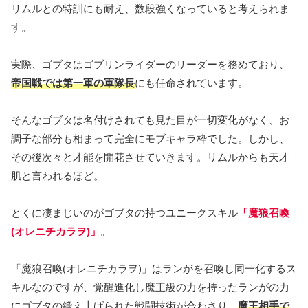
リムルとの特訓にも耐え、数段強くなっていると考えられま
す。
実際、ゴブタはゴブリンライダーのリーダーを務めており、
帝国戦では第一軍の軍隊長
にも任命されています。
そんなゴブタは名付けされても見た目が一切変化がなく、お
調子な部分も相まって完全にモブキャラ枠でした。しかし、
その後次々と才能を開花させていきます。リムルからも天才
肌と言われるほど。
とくに凄まじいのがゴブタの持つユニークスキル
「魔狼召喚
(オレニチカラヲ)」
。
「魔狼召喚(オレニチカラヲ)」はランがを召喚し同一化するス
キルなのですが、覚醒進化し魔王級の力を持ったランがの力
にゴブタの鍛え上げられた戦闘技術が合わさり、
魔王相手で