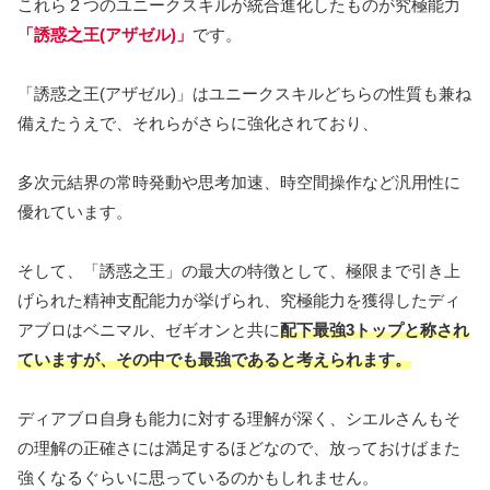
これら２つのユニークスキルが統合進化したものが究極能力
「誘惑之王(アザゼル)」
です。
「誘惑之王(アザゼル)」はユニークスキルどちらの性質も兼ね
備えたうえで、それらがさらに強化されており、
多次元結界の常時発動や思考加速、時空間操作など汎用性に
優れています。
そして、「誘惑之王」の最大の特徴として、極限まで引き上
げられた精神支配能力が挙げられ、究極能力を獲得したディ
アブロはベニマル、ゼギオンと共に
配下最強3トップと称され
ていますが、その中でも最強であると考えられます。
ディアブロ自身も能力に対する理解が深く、シエルさんもそ
の理解の正確さには満足するほどなので、放っておけばまた
強くなるぐらいに思っているのかもしれません。